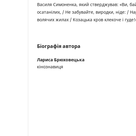
Василя Симоненка, який стверджував: «Ви, ба
осатанілих, / Не забувайте, виродки, ніде: / На
волячих жилах / Козацька кров клекоче і гуде!
Біографія автора
Лариса Брюховецька
кінознавиця