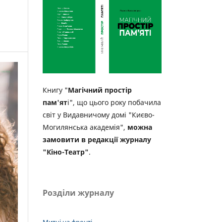
Книгу "
Магічний простір
пам'ят
і", що цього року побачила
світ у Видавничому домі "Києво-
Могилянська академія",
можна
замовити в редакції журналу
"Кіно-Театр"
.
Розділи журналу