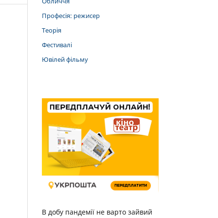
Обличчя
Професія: режисер
Теорія
Фестивалі
Ювілей фільму
В добу пандемії не варто зайвий