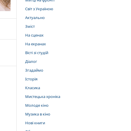
Митці на фронті
Світ з Україною
Актуально
Зміст
На сценах
На екранах
Вісті зі студій
Діалог
Згадаймо
Історія
Класика
Мистецька хроніка
Молоде кіно
Музика в кіно
Нові книги