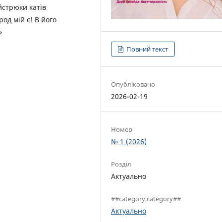
йстрюки катів
род мій є! В його
»
Повний текст
Опубліковано
2026-02-19
Номер
№ 1 (2026)
Розділ
Актуально
##category.category##
Актуально