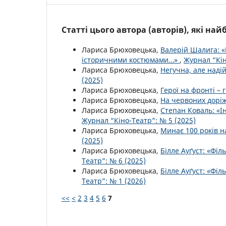
Статті цього автора (авторів), які на
Лариса Брюховецька,
Валерій Шалига: 
історичними костюмами…»
,
Журнал “Кін
Лариса Брюховецька,
Негучна, але наді
(2025)
Лариса Брюховецька,
Герої на фронті – 
Лариса Брюховецька,
На червоних доріж
Лариса Брюховецька,
Степан Коваль: «І
Журнал “Кіно-Театр”: № 5 (2025)
Лариса Брюховецька,
Минає 100 років 
(2025)
Лариса Брюховецька,
Білле Ауґуст: «Фі
Театр”: № 6 (2025)
Лариса Брюховецька,
Білле Ауґуст: «Фі
Театр”: № 1 (2026)
<<
<
2
3
4
5
6
7