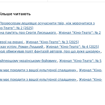
йбільше читають
«Продюсерам дешевше осучаснити твір, ніж морочитися з
о-Театр”: № 2 (2025)
йна пам’ять про Сергія Лисецького
,
Журнал “Кіно-Театр”: № 2
герої на екрані
,
Журнал “Кіно-Театр”: № 3 (2025)
ках успіху. Роман Луцький
,
Журнал “Кіно-Театр”: № 4 (2025)
ноді обмежував політ фантазій авторів, про що дуже шкодую»
,
найпершому українському бойовику
,
Журнал “Кіно-Театр”: № 5
льм має походити з вашої культурної спадщини»
,
Журнал “Кіно-
льм має походити з вашої культурної спадщини»
,
Журнал “Кіно-