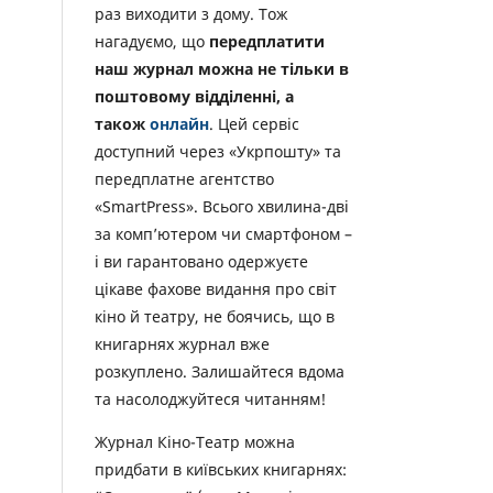
раз виходити з дому. Тож
нагадуємо, що
передплатити
наш журнал можна не тільки в
поштовому відділенні, а
також
онлайн
. Цей сервіс
доступний через «Укрпошту» та
передплатне агентство
«SmartPress». Всього хвилина-дві
за комп’ютером чи смартфоном –
і ви гарантовано одержуєте
цікаве фахове видання про світ
кіно й театру, не боячись, що в
книгарнях журнал вже
розкуплено. Залишайтеся вдома
та насолоджуйтеся читанням!
Журнал Кіно-Театр можна
придбати в київських книгарнях: