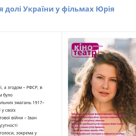
 долі України у фільмах Юрія
ї, а згодом – РФСР, в
м було
вольних змагань 1917–
 у своїх
тової війни – Іван
дсутності
голоси, зокрема у