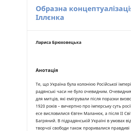
Образна концептуалізація
Іллєнка
Лариса Брюховецька
Анотація
Те, що Україна була колонією Російської імпері
радянські часи не було очевидним. Очевидни
для митців, які емігрували після поразки виз
1920 років – вичерпно про імперську суть росії
есе висловилися Євген Маланюк, а після ІІ Сві
Багряний. В підрадянській Україні в умовах ві
творчої свободи також проривалися правдиві 