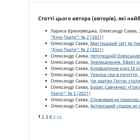
Статті цього автора (авторів), які на
Лариса Брюховецька, Олександр Саква,
“Кіно-Театр”: № 2 (2021)
Олександр Саква,
Мистецький світ як п
“Кіно-Театр”: № 2 (2021)
Олександр Саква,
Нетутешній Олександр
Олександр Саква,
Знелюднення. Ефект р
Олександр Саква,
Кіновідлуння року ІХ к
Олександр Саква,
Техніка гри в почуття
Олександр Саква,
Чи здатен Гестас стат
Олександр Саква,
Борис Савченко: «Голо
Театр”: № 5 (2021)
Олександр Саква,
Споживаючи природу.
Олександр Саква,
Акторський спадок як
1
2
3
4
>
>>