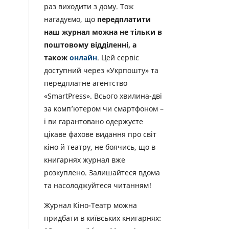
раз виходити з дому. Тож
нагадуємо, що
передплатити
наш журнал можна не тільки в
поштовому відділенні, а
також
онлайн
. Цей сервіс
доступний через «Укрпошту» та
передплатне агентство
«SmartPress». Всього хвилина-дві
за комп’ютером чи смартфоном –
і ви гарантовано одержуєте
цікаве фахове видання про світ
кіно й театру, не боячись, що в
книгарнях журнал вже
розкуплено. Залишайтеся вдома
та насолоджуйтеся читанням!
Журнал Кіно-Театр можна
придбати в київських книгарнях: