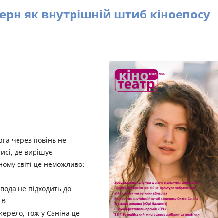
терн як внутрішній штиб кіноепосу
рга через повінь не
исі, де вирішує
ному світі це неможливо:
 вода не підходить до
 В
жерело, тож у Саніна це