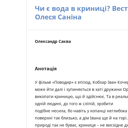
Чи є вода в криниці? Вес
Олеся Саніна
Олександр Саква
Анотація
У фільмі «Поводир» є епізод. Кобзар Іван Коче
може йти далі і зупиняється в хаті дружини Ор
викопати криницю, що й здійснює. Та в реаль
одній людині, до того ж сліпій, зробити
подібне несила, бо навіть у копанці неглибока
поверхні так близько, а дім Івана ще й на горі.
природі так не буває, криниця – не висхідне д