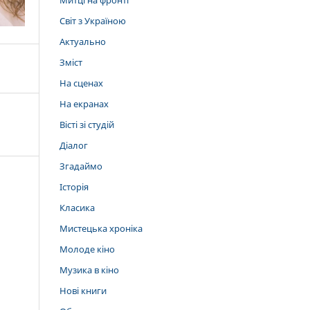
Митці на фронті
Світ з Україною
Актуально
Зміст
На сценах
На екранах
Вісті зі студій
Діалог
Згадаймо
Історія
Класика
Мистецька хроніка
Молоде кіно
Музика в кіно
Нові книги