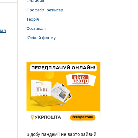
Обличчя
Професія: режисер
Теорія
Фестивалі
нал
Ювілей фільму
В добу пандемії не варто зайвий