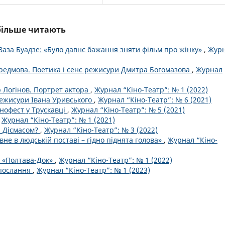
йбільше читають
Заза Буадзе: «Було давнє бажання зняти фільм про жінку»
,
Жур
ередмова. Поетика і сенс режисури Дмитра Богомазова
,
Журнал
 Логінов. Портрет актора
,
Журнал “Кіно-Театр”: № 1 (2022)
ежисури Івана Уривського
,
Журнал “Кіно-Театр”: № 6 (2021)
інофест у Трускавці
,
Журнал “Кіно-Театр”: № 5 (2021)
,
Журнал “Кіно-Театр”: № 1 (2021)
и Дісмасом?
,
Журнал “Кіно-Театр”: № 3 (2022)
вне в людській поставі – гідно піднята голова»
,
Журнал “Кіно-
 «Полтава-Док»
,
Журнал “Кіно-Театр”: № 1 (2022)
 послання
,
Журнал “Кіно-Театр”: № 1 (2023)