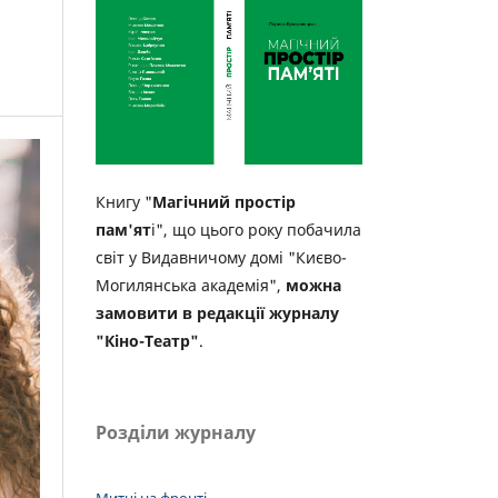
Книгу "
Магічний простір
пам'ят
і", що цього року побачила
світ у Видавничому домі "Києво-
Могилянська академія",
можна
замовити в редакції журналу
"Кіно-Театр"
.
Розділи журналу