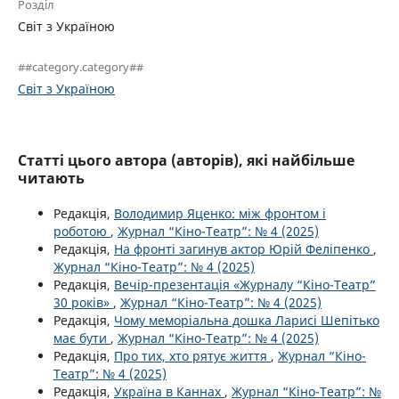
Розділ
Світ з Україною
##category.category##
Світ з Україною
Статті цього автора (авторів), які найбільше
читають
Редакція,
Володимир Яценко: між фронтом і
роботою
,
Журнал “Кіно-Театр”: № 4 (2025)
Редакція,
На фронті загинув актор Юрій Феліпенко
,
Журнал “Кіно-Театр”: № 4 (2025)
Редакція,
Вечір-презентація «Журналу “Кіно-Театр”
30 років»
,
Журнал “Кіно-Театр”: № 4 (2025)
Редакція,
Чому меморіальна дошка Ларисі Шепітько
має бути
,
Журнал “Кіно-Театр”: № 4 (2025)
Редакція,
Про тих, хто рятує життя
,
Журнал “Кіно-
Театр”: № 4 (2025)
Редакція,
Україна в Каннах
,
Журнал “Кіно-Театр”: №