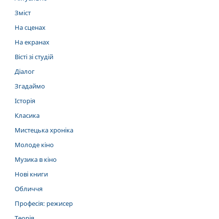
Зміст
На сценах
На екранах
Вісті зі студій
Діалог
Згадаймо
Історія
Класика
Мистецька хроніка
Молоде кіно
Музика в кіно
Нові книги
Обличчя
Професія: режисер
Теорія