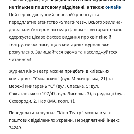
не тільки в поштовому відділенні, а також
онлайн
.
Цей сервіс доступний через «Укрпошту» та
передплатне агентство «SmartPress». Всього хвилина-
дві за комп’ютером чи смартфоном – і ви гарантовано
одержуєте цікаве фахове видання про світ кіно й
театру, не боячись, що в книгарнях журнал вже
розкуплено. Залишайтеся вдома та насолоджуйтеся
читанням!
Журнал Кіно-Театр можна придбати в київських
книгарнях: “Смолоскип” (вул. Межигірська, 21) та
мережі книгарень “Є” (вул. Спаська, 5; вул.
Саксаганського 107/47, вул. Лисенка, 3), в редакції (вул.
Сковороди, 2, НаУКМА, корп. 1).
Передплатити журнал “Кіно-Театр” можна в усіх
поштових відділеннях України. Передплатний індекс
74249.