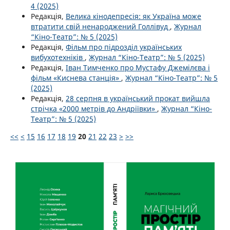
4 (2025)
Редакція,
Велика кінодепресія: як Україна може
втратити свій ненароджений Голлівуд
,
Журнал
“Кіно-Театр”: № 5 (2025)
Редакція,
Фільм про підрозділ українських
вибухотехніків
,
Журнал “Кіно-Театр”: № 5 (2025)
Редакція,
Іван Тимченко про Мустафу Джемілєва і
фільм «Киснева станція»
,
Журнал “Кіно-Театр”: № 5
(2025)
Редакція,
28 серпня в український прокат вийшла
стрічка «2000 метрів до Андріївки»
,
Журнал “Кіно-
Театр”: № 5 (2025)
<<
<
15
16
17
18
19
20
21
22
23
>
>>