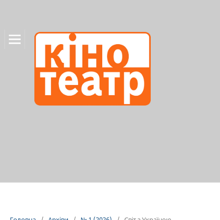
Головна
/
Архіви
/
№ 1 (2026)
/
Світ з Україною