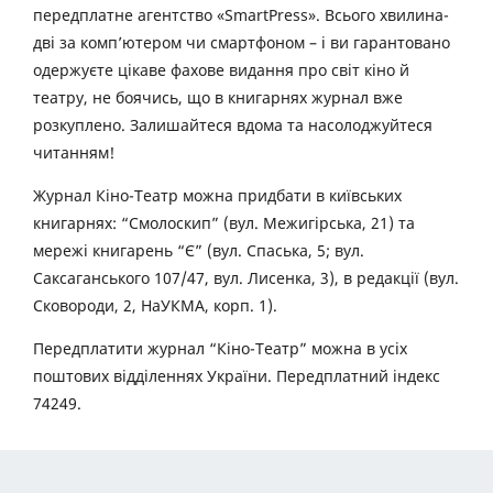
передплатне агентство «SmartPress». Всього хвилина-
дві за комп’ютером чи смартфоном – і ви гарантовано
одержуєте цікаве фахове видання про світ кіно й
театру, не боячись, що в книгарнях журнал вже
розкуплено. Залишайтеся вдома та насолоджуйтеся
читанням!
Журнал Кіно-Театр можна придбати в київських
книгарнях: “Смолоскип” (вул. Межигірська, 21) та
мережі книгарень “Є” (вул. Спаська, 5; вул.
Саксаганського 107/47, вул. Лисенка, 3), в редакції (вул.
Сковороди, 2, НаУКМА, корп. 1).
Передплатити журнал “Кіно-Театр” можна в усіх
поштових відділеннях України. Передплатний індекс
74249.