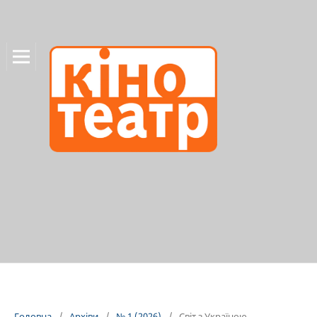
Головна
/
Архіви
/
№ 1 (2026)
/
Світ з Україною