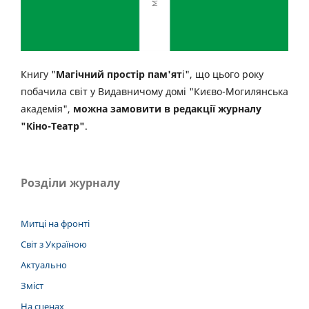
Книгу "
Магічний простір пам'ят
і", що цього року
побачила світ у Видавничому домі "Києво-Могилянська
академія",
можна замовити в редакції журналу
"Кіно-Театр"
.
Розділи журналу
Митці на фронті
Світ з Україною
Актуально
Зміст
На сценах