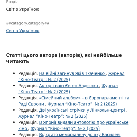
Розділ
Світ з Україною
##category.category##
Світ з Україною
Статті цього автора (авторів), які найбільше
читають
Редакція,
На війні загинув Яків Ткаченко
,
Журнал
“Кіно-Театр”: № 2 (2025)
Редакція,
Актор і воїн Євген Авдєєнко
,
Журнал
“Кіно-Театр”: № 2 (2025)
Редакція,
«Сімейний альбом» – в Європарламенті та
Раді Європи
,
Журнал “Кіно-Театр”: № 2 (2025)
Редакція,
Дві українські стрічки у Лінкольн-центрі
,
Журнал “Кіно-Театр”: № 2 (2025)
Редакція,
В Японії видали антологію про українське
кіно
,
Журнал “Кіно-Театр”: № 2 (2025)
Редакція,
Відкрито меморіальну дошку Василеві