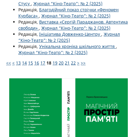
Стусу
,
Журнал “Кіно-Театр”: № 2 (2025)
Редакція,
Благодійний показ стрічки «Феномен
Курбаса»
,
Журнал “Кіно-Театр”: № 2 (2025)
Редакція,
Виставка «Сергій Параджанов. Автентика
свободи»
,
Журнал “Кіно-Театр”: № 2 (2025)
Редакція,
Ініціатива Довженко-Центру
,
Журнал
“Кіно-Театр”: № 2 (2025)
Редакція,
Унікальна хроніка шкільного життя
,
Журнал “Кіно-Театр”: № 2 (2025)
<<
<
13
14
15
16
17
18
19
20
21
22
>
>>