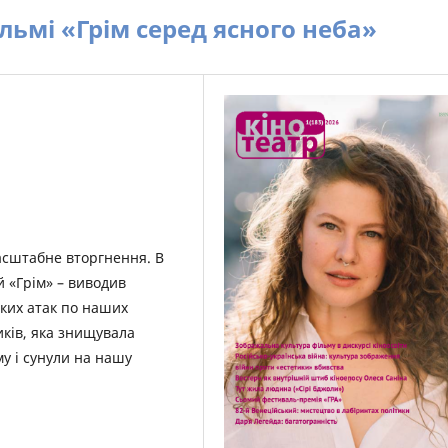
льмі «Грім серед ясного неба»
асштабне вторгнення. В
 «Грім» – виводив
ських атак по наших
ків, яка знищувала
му і сунули на нашу