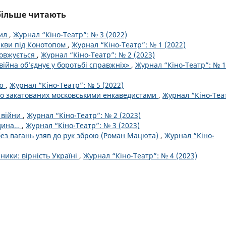
йбільше читають
вил
,
Журнал “Кіно-Театр”: № 3 (2022)
кви під Конотопом
,
Журнал “Кіно-Театр”: № 1 (2022)
довжується
,
Журнал “Кіно-Театр”: № 2 (2023)
війна об’єднує у боротьбі справжніх»
,
Журнал “Кіно-Театр”: № 1
ою
,
Журнал “Кіно-Театр”: № 5 (2022)
про закатованих московськими енкаведистами
,
Журнал “Кіно-Теа
 війни
,
Журнал “Кіно-Театр”: № 2 (2023)
одина…
,
Журнал “Кіно-Театр”: № 3 (2023)
ез вагань узяв до рук зброю (Роман Мацюта)
,
Журнал “Кіно-
ники: вірність Україні
,
Журнал “Кіно-Театр”: № 4 (2023)