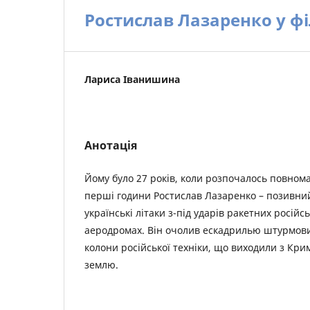
Ростислав Лазаренко у фі
Лариса Іванишина
Анотація
Йому було 27 років, коли розпочалось повном
перші години Ростислав Лазаренко – позивний
українські літаки з-під ударів ракетних росій
аеродромах. Він очолив ескадрилью штурмови
колони російської техніки, що виходили з Кри
землю.