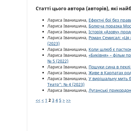
Статті цього автора (авторів), які на
Лариса Іванишина,
Ефектні бої без пра
Лариса Іванишина,
Болюча поразка Мос
Лариса Іванишина,
Історія «Азову» про
Лариса Іванишина,
Роман Семисал: «Ця 
(2023)
Лариса Іванишина,
Коли шлюб є пастк
Лариса Іванишина,
«Биківня» – фільм 
№ 5 (2022)
Лариса Іванишина,
Пошуки сина в пеклі
Лариса Іванишина,
Живе в Карпатах р
Лариса Іванишина,
У вирішальну мить б
Театр”: № 4 (2023)
Лариса Іванишина,
Луганські прикордон
<<
<
1
2
3
4
5
>
>>