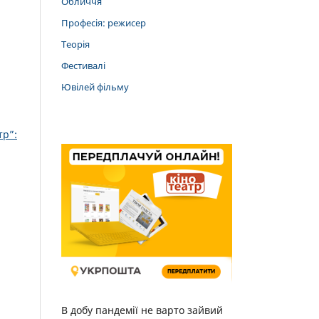
Обличчя
Професія: режисер
Теорія
Фестивалі
Ювілей фільму
тр”:
В добу пандемії не варто зайвий