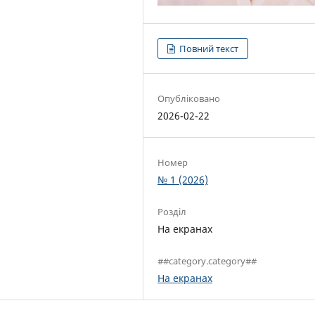
Повний текст
Опубліковано
2026-02-22
Номер
№ 1 (2026)
Розділ
На екранах
##category.category##
На екранах