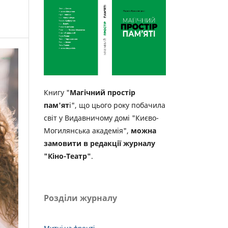
Книгу "
Магічний простір
пам'ят
і", що цього року побачила
світ у Видавничому домі "Києво-
Могилянська академія",
можна
замовити в редакції журналу
"Кіно-Театр"
.
Розділи журналу