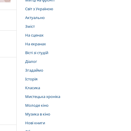
Митці на фронті
Світ з Україною
Актуально
Зміст
На сценах
На екранах
Вісті зі студій
Діалог
Згадаймо
Історія
Класика
Мистецька хроніка
Молоде кіно
Музика в кіно
Нові книги