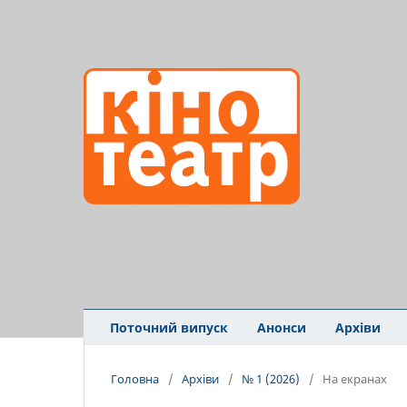
Поточний випуск
Анонси
Архіви
Головна
/
Архіви
/
№ 1 (2026)
/
На екранах