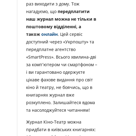
раз виходити з дому. Тож
нагадуємо, що
передплатити
наш журнал можна не тільки в
поштовому відділенні, а
також
онлайн
. Цей сервіс
доступний через «Укрпошту» та
передплатне агентство
«SmartPress». Всього хвилина-дві
за комп’ютером чи смартфоном –
і ви гарантовано одержуєте
цікаве фахове видання про світ
кіно й театру, не боячись, що в
книгарнях журнал вже
розкуплено. Залишайтеся вдома
та насолоджуйтеся читанням!
Журнал Кіно-Театр можна
придбати в київських книгарнях: