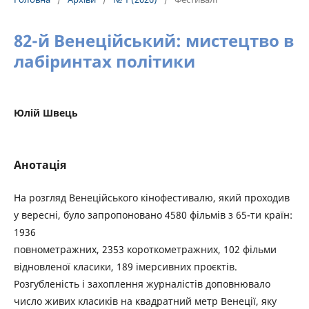
82-й Венеційський: мистецтво в
лабіринтах політики
Юлій Швець
Анотація
На розгляд Венеційського кінофестивалю, який проходив
у вересні, було запропоновано 4580 фільмів з 65-ти країн:
1936
повнометражних, 2353 короткометражних, 102 фільми
відновленої класики, 189 імерсивних проєктів.
Розгубленість і захоплення журналістів доповнювало
число живих класиків на квадратний метр Венеції, яку