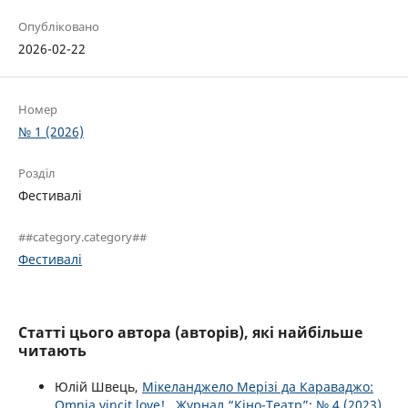
Опубліковано
2026-02-22
Номер
№ 1 (2026)
Розділ
Фестивалі
##category.category##
Фестивалі
Статті цього автора (авторів), які найбільше
читають
Юлій Швець,
Мікеланджело Мерізі да Караваджо:
Omnia vincit love!
,
Журнал “Кіно-Театр”: № 4 (2023)