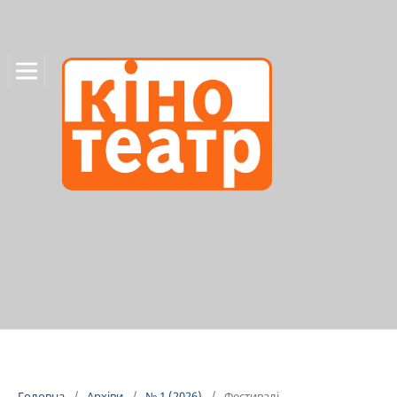
Головна
/
Архіви
/
№ 1 (2026)
/
Фестивалі