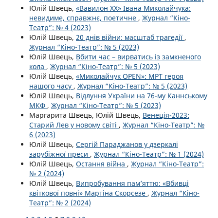
Юлій Швець,
«Вавилон ХХ» Івана Миколайчука:
невидиме, справжнє, поетичне
,
Журнал “Кіно-
Театр”: № 4 (2023)
Юлій Швець,
20 днів війни: масштаб трагедії
,
Журнал “Кіно-Театр”: № 5 (2023)
Юлій Швець,
Вбити час – вирватись із замкненого
кола
,
Журнал “Кіно-Театр”: № 5 (2023)
Юлій Швець,
«Миколайчук OPEN»: МРТ героя
нашого часу
,
Журнал “Кіно-Театр”: № 5 (2023)
Юлій Швець,
Відлуння України на 76-му Каннському
МКФ
,
Журнал “Кіно-Театр”: № 5 (2023)
Маргарита Швець, Юлій Швець,
Венеція-2023:
Старий Лев у новому світі
,
Журнал “Кіно-Театр”: №
6 (2023)
Юлій Швець,
Сергій Параджанов у дзеркалі
зарубіжної преси
,
Журнал “Кіно-Театр”: № 1 (2024)
Юлій Швець,
Остання війна
,
Журнал “Кіно-Театр”:
№ 2 (2024)
Юлій Швець,
Випробування пам’яттю: «Вбивці
квіткової повні» Мартіна Скорсезе
,
Журнал “Кіно-
Театр”: № 2 (2024)