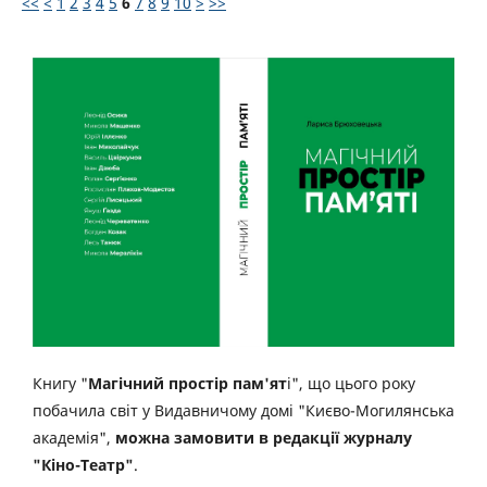
<<
<
1
2
3
4
5
6
7
8
9
10
>
>>
Книгу "
Магічний простір пам'ят
і", що цього року
побачила світ у Видавничому домі "Києво-Могилянська
академія",
можна замовити в редакції журналу
"Кіно-Театр"
.