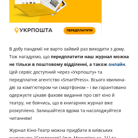
В добу пандемії не варто зайвий раз виходити з дому.
Тож нагадуємо, що
передплатити наш журнал можна
не тільки в поштовому відділенні, а також
онлайн
.
Цей сервіс доступний через «Укрпошту» та
передплатне агентство «SmartPress». Всього хвилина-
дві за комп’ютером чи смартфоном – і ви гарантовано
одержуєте цікаве фахове видання про світ кіно й
театру, не боячись, що в книгарнях журнал вже
розкуплено. Залишайтеся вдома та насолоджуйтеся
читанням!
Журнал Кіно-Театр можна придбати в київських
книгарнях: “Смолоскип” (вул. Межигірська, 21) та