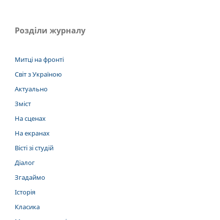
Розділи журналу
Митці на фронті
Світ з Україною
Актуально
Зміст
На сценах
На екранах
Вісті зі студій
Діалог
Згадаймо
Історія
Класика