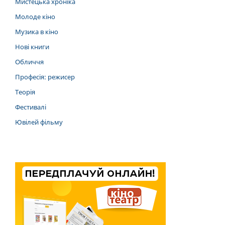
Мистецька хроніка
Молоде кіно
Музика в кіно
Нові книги
Обличчя
Професія: режисер
Теорія
Фестивалі
Ювілей фільму