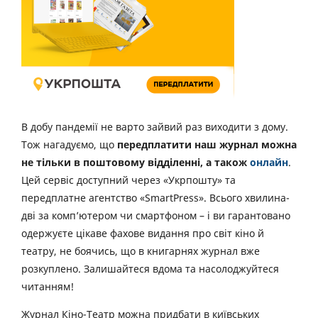
В добу пандемії не варто зайвий раз виходити з дому.
Тож нагадуємо, що
передплатити наш журнал можна
не тільки в поштовому відділенні, а також
онлайн
.
Цей сервіс доступний через «Укрпошту» та
передплатне агентство «SmartPress». Всього хвилина-
дві за комп’ютером чи смартфоном – і ви гарантовано
одержуєте цікаве фахове видання про світ кіно й
театру, не боячись, що в книгарнях журнал вже
розкуплено. Залишайтеся вдома та насолоджуйтеся
читанням!
Журнал Кіно-Театр можна придбати в київських