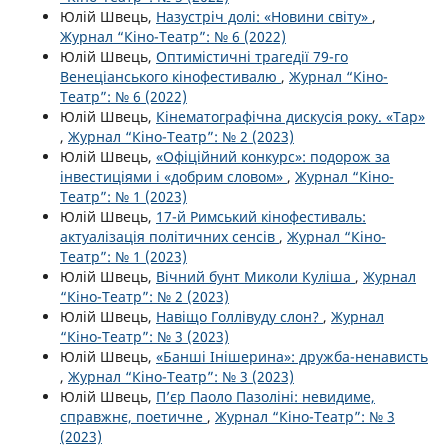
Юлій Швець,
Назустріч долі: «Новини світу»
,
Журнал “Кіно-Театр”: № 6 (2022)
Юлій Швець,
Оптимістичні трагедії 79-го
Венеціанського кінофестивалю
,
Журнал “Кіно-
Театр”: № 6 (2022)
Юлій Швець,
Кінематографічна дискусія року. «Тар»
,
Журнал “Кіно-Театр”: № 2 (2023)
Юлій Швець,
«Офіційний конкурс»: подорож за
інвестиціями і «добрим словом»
,
Журнал “Кіно-
Театр”: № 1 (2023)
Юлій Швець,
17-й Римський кінофестиваль:
актуалізація політичних сенсів
,
Журнал “Кіно-
Театр”: № 1 (2023)
Юлій Швець,
Вічний бунт Миколи Куліша
,
Журнал
“Кіно-Театр”: № 2 (2023)
Юлій Швець,
Навіщо Голлівуду слон?
,
Журнал
“Кіно-Театр”: № 3 (2023)
Юлій Швець,
«Банші Інішерина»: дружба-ненависть
,
Журнал “Кіно-Театр”: № 3 (2023)
Юлій Швець,
П’єр Паоло Пазоліні: невидиме,
справжнє, поетичне
,
Журнал “Кіно-Театр”: № 3
(2023)