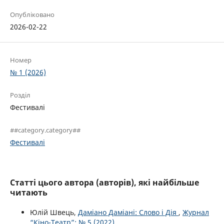
Опубліковано
2026-02-22
Номер
№ 1 (2026)
Розділ
Фестивалі
##category.category##
Фестивалі
Статті цього автора (авторів), які найбільше
читають
Юлій Швець,
Даміано Даміані: Слово і Дія
,
Журнал
“Кіно-Театр”: № 5 (2022)