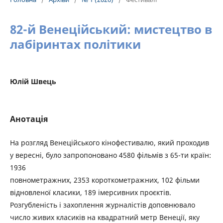
82-й Венеційський: мистецтво в
лабіринтах політики
Юлій Швець
Анотація
На розгляд Венеційського кінофестивалю, який проходив
у вересні, було запропоновано 4580 фільмів з 65-ти країн:
1936
повнометражних, 2353 короткометражних, 102 фільми
відновленої класики, 189 імерсивних проєктів.
Розгубленість і захоплення журналістів доповнювало
число живих класиків на квадратний метр Венеції, яку