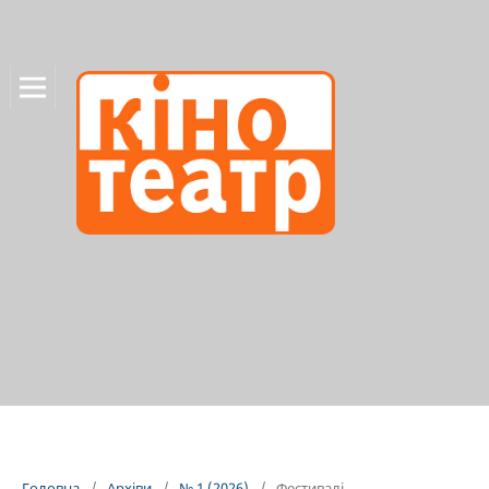
Головна
/
Архіви
/
№ 1 (2026)
/
Фестивалі