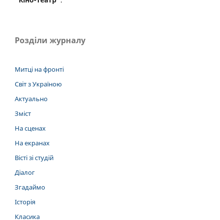
Розділи журналу
Митці на фронті
Світ з Україною
Актуально
Зміст
На сценах
На екранах
Вісті зі студій
Діалог
Згадаймо
Історія
Класика