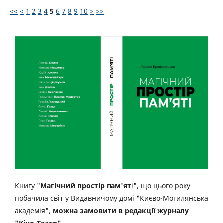
<<
<
1
2
3
4
5
6
7
8
9
10
>
>>
Книгу "
Магічний простір пам'ят
і", що цього року
побачила світ у Видавничому домі "Києво-Могилянська
академія",
можна замовити в редакції журналу
"Кіно-Театр"
.