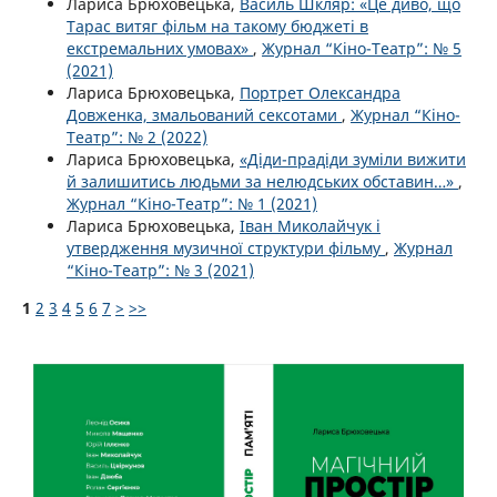
Лариса Брюховецька,
Василь Шкляр: «Це диво, що
Тарас витяг фільм на такому бюджеті в
екстремальних умовах»
,
Журнал “Кіно-Театр”: № 5
(2021)
Лариса Брюховецька,
Портрет Олександра
Довженка, змальований сексотами
,
Журнал “Кіно-
Театр”: № 2 (2022)
Лариса Брюховецька,
«Діди-прадіди зуміли вижити
й залишитись людьми за нелюдських обставин…»
,
Журнал “Кіно-Театр”: № 1 (2021)
Лариса Брюховецька,
Іван Миколайчук і
утвердження музичної структури фільму
,
Журнал
“Кіно-Театр”: № 3 (2021)
1
2
3
4
5
6
7
>
>>