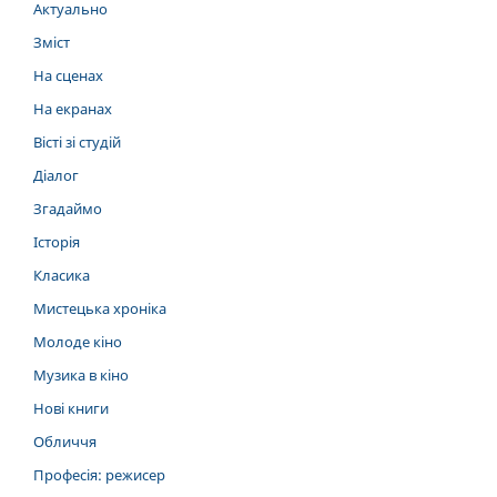
Актуально
Зміст
На сценах
На екранах
Вісті зі студій
Діалог
Згадаймо
Історія
Класика
Мистецька хроніка
Молоде кіно
Музика в кіно
Нові книги
Обличчя
Професія: режисер