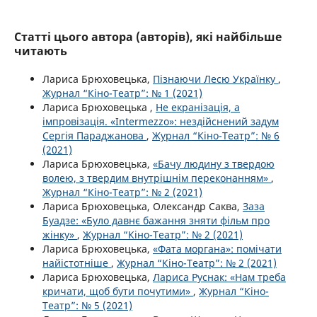
Статті цього автора (авторів), які найбільше
читають
Лариса Брюховецька,
Пізнаючи Лесю Українку
,
Журнал “Кіно-Театр”: № 1 (2021)
Лариса Брюховецька ,
Не екранізація, а
імпровізація. «Intermezzo»: нездійснений задум
Сергія Параджанова
,
Журнал “Кіно-Театр”: № 6
(2021)
Лариса Брюховецька,
«Бачу людину з твердою
волею, з твердим внутрішнім переконанням»
,
Журнал “Кіно-Театр”: № 2 (2021)
Лариса Брюховецька, Олександр Саква,
Заза
Буадзе: «Було давнє бажання зняти фільм про
жінку»
,
Журнал “Кіно-Театр”: № 2 (2021)
Лариса Брюховецька,
«Фата моргана»: помічати
найістотніше
,
Журнал “Кіно-Театр”: № 2 (2021)
Лариса Брюховецька,
Лариса Руснак: «Нам треба
кричати, щоб бути почутими»
,
Журнал “Кіно-
Театр”: № 5 (2021)