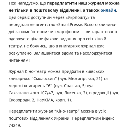
Тож нагадуємо, що
передплатити наш журнал можна
не тільки в поштовому відділенні, а також
онлайн
.
Цей сервіс доступний через «Укрпошту» та
передплатне агентство «SmartPress». Всього хвилина-
дві за комп’ютером чи смартфоном – і ви гарантовано
одержуєте цікаве фахове видання про світ кіно й
театру, не боячись, що в книгарнях журнал вже
розкуплено. Залишайтеся вдома та насолоджуйтеся
читанням!
Журнал Кіно-Театр можна придбати в київських
книгарнях: “Смолоскип” (вул. Межигірська, 21) та
мережі книгарень “Є” (вул. Спаська, 5; вул.
Саксаганського 107/47, вул. Лисенка, 3), в редакції (вул.
Сковороди, 2, НаУКМА, корп. 1).
Передплатити журнал “Кіно-Театр” можна в усіх
поштових відділеннях України. Передплатний індекс
74249.