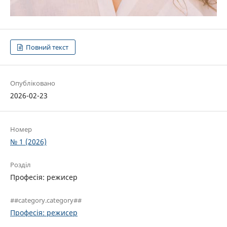
Повний текст
Опубліковано
2026-02-23
Номер
№ 1 (2026)
Розділ
Професія: режисер
##category.category##
Професія: режисер