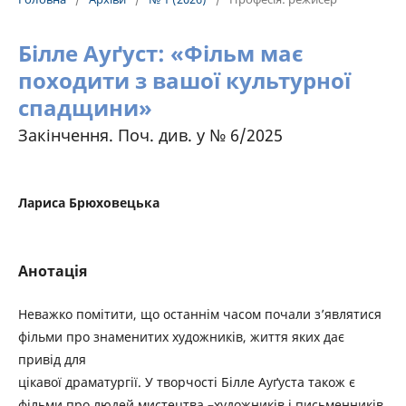
Білле Ауґуст: «Фільм має
походити з вашої культурної
спадщини»
Закінчення. Поч. див. у № 6/2025
Лариса Брюховецька
Анотація
Неважко помітити, що останнім часом почали з’являтися
фільми про знаменитих художників, життя яких дає
привід для
цікавої драматургії. У творчості Білле Ауґуста також є
фільми про людей мистецтва –художників і письменників.