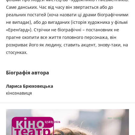
Саме данських. Час від часу він звертається або до
реальних постатей (хоча назвати ці драми біографічними
не випадає), або до вигаданих (історія художника у фільмі
«Еренґард»). Стрічки не біографічні – постановник не
прагне охопити все життя головного персонажа, він
розкриває його як людину, ставить акцент, знову-таки, на
стосунках.
Біографія автора
Лариса Брюховецька
кінознавиця