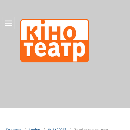
Головна
/
Архіви
/
№ 1 (2026)
/
Професія: режисер