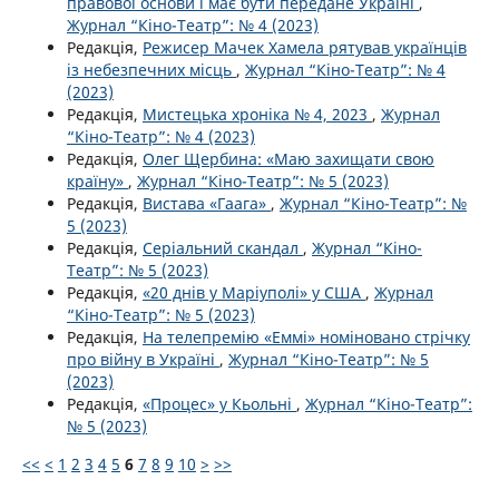
правової основи і має бути передане Україні
,
Журнал “Кіно-Театр”: № 4 (2023)
Редакція,
Режисер Мачек Хамела рятував українців
із небезпечних місць
,
Журнал “Кіно-Театр”: № 4
(2023)
Редакція,
Мистецька хроніка № 4, 2023
,
Журнал
“Кіно-Театр”: № 4 (2023)
Редакція,
Олег Щербина: «Маю захищати свою
країну»
,
Журнал “Кіно-Театр”: № 5 (2023)
Редакція,
Вистава «Гаага»
,
Журнал “Кіно-Театр”: №
5 (2023)
Редакція,
Серіальний скандал
,
Журнал “Кіно-
Театр”: № 5 (2023)
Редакція,
«20 днів у Маріуполі» у США
,
Журнал
“Кіно-Театр”: № 5 (2023)
Редакція,
На телепремію «Еммі» номіновано стрічку
про війну в Україні
,
Журнал “Кіно-Театр”: № 5
(2023)
Редакція,
«Процес» у Кьольні
,
Журнал “Кіно-Театр”:
№ 5 (2023)
<<
<
1
2
3
4
5
6
7
8
9
10
>
>>