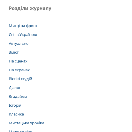
Розділи журналу
Митці на фронті
Світ з Україною
Актуально
Зміст
На сценах
На екранах
Вісті зі студій
Діалог
Згадаймо
Історія
Класика
Мистецька хроніка
Молоде кіно