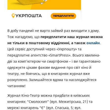
В добу пандемії не варто зайвий раз виходити з дому.
Тож нагадуємо, що
передплатити наш журнал можна
не тільки в поштовому відділенні, а також
онлайн
.
Цей сервіс доступний через «Укрпошту» та
передплатне агентство «SmartPress». Всього хвилина-
дві за комп’ютером чи смартфоном – і ви гарантовано
одержуєте цікаве фахове видання про світ кіно й
театру, не боячись, що в книгарнях журнал вже
розкуплено. Залишайтеся вдома та насолоджуйтеся
читанням!
Журнал Кіно-Театр можна придбати в київських
книгарнях: “Смолоскип” (вул. Межигірська, 21) та
мережі книгарень “Є” (вул. Спаська, 5; вул.