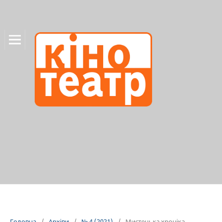
Головна
/
Архіви
/
№ 4 (2021)
/
Мистецька хроніка