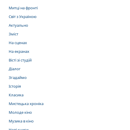
Митці на фронті
Світ з Україною
Актуально
Зміст
На сценах
На екранах
Вісті зі студій
Діалог
Згадаймо
Історія
Класика
Мистецька хроніка
Молоде кіно
Музика в кіно
Нові книги