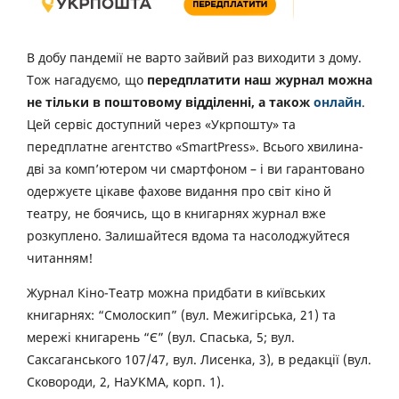
В добу пандемії не варто зайвий раз виходити з дому.
Тож нагадуємо, що
передплатити наш журнал можна
не тільки в поштовому відділенні, а також
онлайн
.
Цей сервіс доступний через «Укрпошту» та
передплатне агентство «SmartPress». Всього хвилина-
дві за комп’ютером чи смартфоном – і ви гарантовано
одержуєте цікаве фахове видання про світ кіно й
театру, не боячись, що в книгарнях журнал вже
розкуплено. Залишайтеся вдома та насолоджуйтеся
читанням!
Журнал Кіно-Театр можна придбати в київських
книгарнях: “Смолоскип” (вул. Межигірська, 21) та
мережі книгарень “Є” (вул. Спаська, 5; вул.
Саксаганського 107/47, вул. Лисенка, 3), в редакції (вул.
Сковороди, 2, НаУКМА, корп. 1).