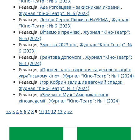
“Кіно-Театр”: № 6 (2023)
Редакція,
Ада Роговцева – захисникам України
,
Журнал “Кіно-Театр”: № 6 (2023)
Редакція,
Лекція Сергія Плохія в НаУКМА
,
Журнал
“Кіно-Театр”: № 6 (2023)
Редакція,
Вітаємо з премією
,
Журнал “Кіно-Театр”:
№ 6 (2023)
Редакція,
Зміст за 2023 рік
,
Журнал “Кіно-Театр”: №
6 (2023)
Редакція,
Грантова допомога
,
Журнал “Кіно-Театр”:
№ 1 (2024)
Редакція,
«Процес націєтворення та деколонізації в
українському кіно»
,
Журнал “Кіно-Театр”: № 1 (2024)
Редакція,
Ігор Кобрин залишив вагомий спадок
,
Журнал “Кіно-Театр”: № 1 (2024)
Редакція,
«Земля» в Музеї Американської
кіноакадемії
,
Журнал “Кіно-Театр”: № 1 (2024)
<<
<
4
5
6
7
8
9
10
11
12
13
>
>>