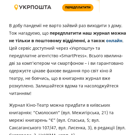
В добу пандемії не варто зайвий раз виходити з дому.
Тож нагадуємо, що
передплатити наш журнал можна
не тільки в поштовому відділенні, а також
онлайн
.
Цей сервіс доступний через «Укрпошту» та
передплатне агентство «SmartPress». Всього хвилина-
дві за комп’ютером чи смартфоном – і ви гарантовано
одержуєте цікаве фахове видання про світ кіно й
театру, не боячись, що в книгарнях журнал вже
розкуплено. Залишайтеся вдома та насолоджуйтеся
читанням!
Журнал Кіно-Театр можна придбати в київських
книгарнях: “Смолоскип” (вул. Межигірська, 21) та
мережі книгарень “Є” (вул. Спаська, 5; вул.
Саксаганського 107/47, вул. Лисенка, 3), в редакції (вул.