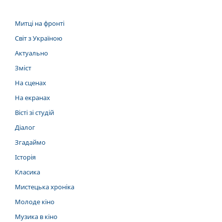
Митці на фронті
Світ з Україною
Актуально
Зміст
На сценах
На екранах
Вісті зі студій
Діалог
Згадаймо
Історія
Класика
Мистецька хроніка
Молоде кіно
Музика в кіно