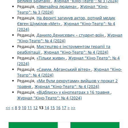
Великої Британії
,
Журнал “Кіно-Театр”: № 3 (2024)
Редакція,
«Звичайна людина»
,
Журнал “Кіно-
Театр”: № 3 (2024)
Редакція,
На фронті загинув актор, ротний медик
Євген Шумілов-«Мет»
,
Журнал “Кіно-Театр”: № 4
(2024)
Редакція,
Данило Денисевич – студент-воїн
,
Журнал
“Кіно-Театр”: № 4 (2024)
Редакція,
Мистецтво є інструментом терапії та
реабілітації
,
Журнал “Кіно-Театр”: № 4 (2024)
Редакція,
«Тільки живи»
,
Журнал “Кіно-Театр”: № 4
(2024)
Редакція,
«Самум. Афганський вітер»
,
Журнал “Кіно-
Театр”: № 4 (2024)
Редакція,
«Ми були рекрутами» вийшов у прокат 2
травня
,
Журнал “Кіно-Театр”: № 4 (2024)
Редакція,
«Відблиск» у кінотеатрах з 16 травня
,
Журнал “Кіно-Театр”: № 4 (2024)
<<
<
8
9
10
11
12
13
14
15
16
17
>
>>