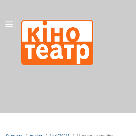
Головна
/
Архіви
/
№ 4 (2021)
/
Мистецька хроніка