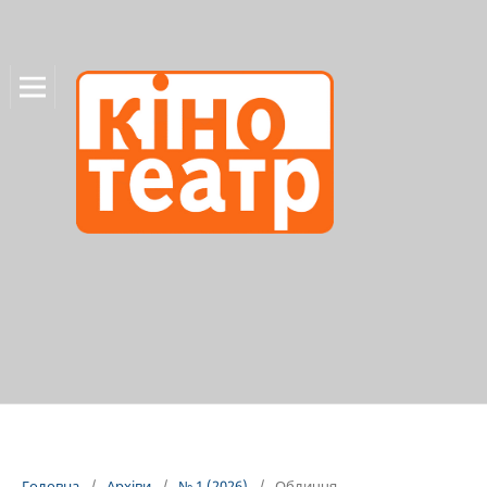
Головна
/
Архіви
/
№ 1 (2026)
/
Обличчя