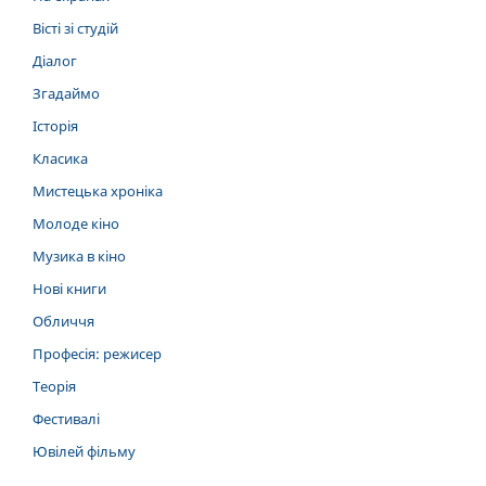
Вісті зі студій
Діалог
Згадаймо
Історія
Класика
Мистецька хроніка
Молоде кіно
Музика в кіно
Нові книги
Обличчя
Професія: режисер
Теорія
Фестивалі
Ювілей фільму