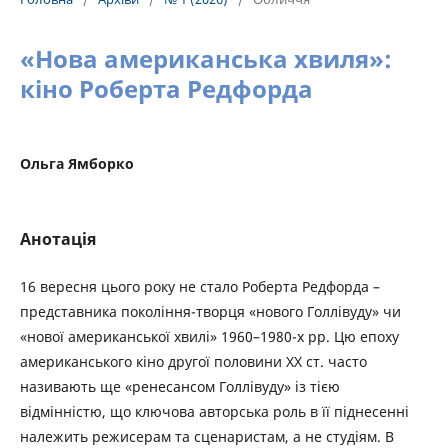
«Нова американська хвиля»:
кіно Роберта Редфорда
Ольга Ямборко
Анотація
16 вересня цього року не стало Роберта Редфорда –
представника покоління-творця «нового Голлівуду» чи
«нової американської хвилі» 1960–1980-х рр. Цю епоху
американського кіно другої половини ХХ ст. часто
називають ще «ренесансом Голлівуду» із тією
відмінністю, що ключова авторська роль в її піднесенні
належить режисерам та сценаристам, а не студіям. В