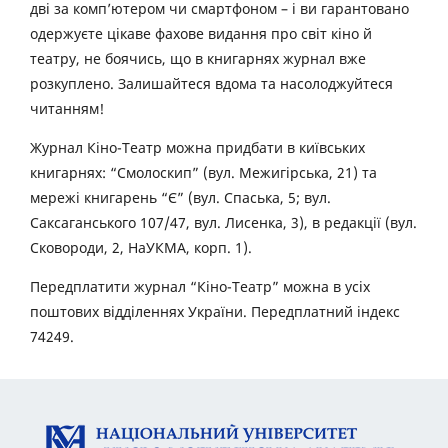
дві за комп’ютером чи смартфоном – і ви гарантовано
одержуєте цікаве фахове видання про світ кіно й
театру, не боячись, що в книгарнях журнал вже
розкуплено. Залишайтеся вдома та насолоджуйтеся
читанням!
Журнал Кіно-Театр можна придбати в київських
книгарнях: “Смолоскип” (вул. Межигірська, 21) та
мережі книгарень “Є” (вул. Спаська, 5; вул.
Саксаганського 107/47, вул. Лисенка, 3), в редакції (вул.
Сковороди, 2, НаУКМА, корп. 1).
Передплатити журнал “Кіно-Театр” можна в усіх
поштових відділеннях України. Передплатний індекс
74249.