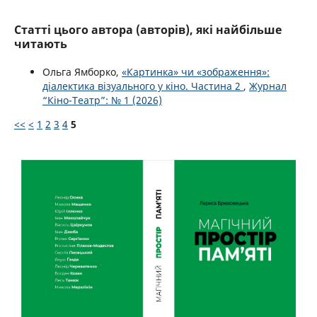
Статті цього автора (авторів), які найбільше
читають
Ольга Ямборко,
«Картинка» чи «зображення»:
діалектика візуального у кіно. Частина 2
,
Журнал
“Кіно-Театр”: № 1 (2026)
<<
<
1
2
3
4
5