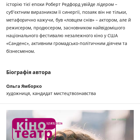
історію тієї епохи Роберт Редфорд увійде лідером –
суб’єктним виразником її синергії, позаяк він не тільки,
метафорично кажучи, був «ловцем снів» – актором, але й
режисером, продюсером, засновником найвідомішого
національного фестивалю незалежного кіно у США
«Санденс», активним громадсько-політичним діячем та
бізнесменом.
Біографія автора
Ольга Ямборко
художниця, кандидат мистецтвознавства