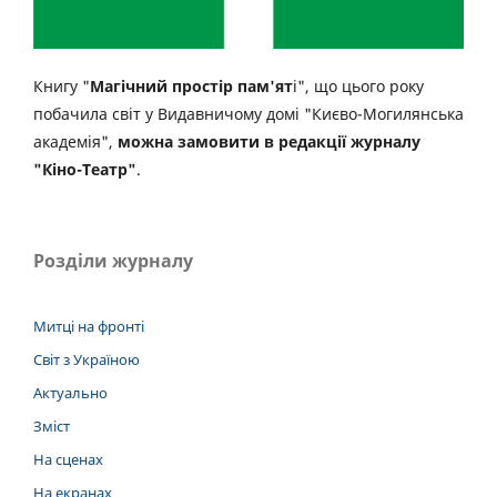
Книгу "
Магічний простір пам'ят
і", що цього року
побачила світ у Видавничому домі "Києво-Могилянська
академія",
можна замовити в редакції журналу
"Кіно-Театр"
.
Розділи журналу
Митці на фронті
Світ з Україною
Актуально
Зміст
На сценах
На екранах