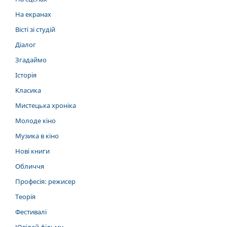
На екранах
Вісті зі студій
Діалог
Згадаймо
Історія
Класика
Мистецька хроніка
Молоде кіно
Музика в кіно
Нові книги
Обличчя
Професія: режисер
Теорія
Фестивалі