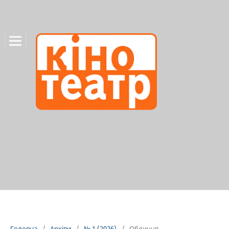
Головна
/
Архіви
/
№ 1 (2026)
/
Обличчя