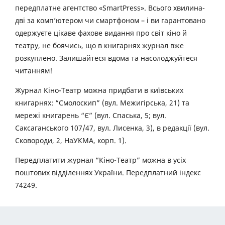
передплатне агентство «SmartPress». Всього хвилина-
дві за комп’ютером чи смартфоном – і ви гарантовано
одержуєте цікаве фахове видання про світ кіно й
театру, не боячись, що в книгарнях журнал вже
розкуплено. Залишайтеся вдома та насолоджуйтеся
читанням!
Журнал Кіно-Театр можна придбати в київських
книгарнях: “Смолоскип” (вул. Межигірська, 21) та
мережі книгарень “Є” (вул. Спаська, 5; вул.
Саксаганського 107/47, вул. Лисенка, 3), в редакції (вул.
Сковороди, 2, НаУКМА, корп. 1).
Передплатити журнал “Кіно-Театр” можна в усіх
поштових відділеннях України. Передплатний індекс
74249.