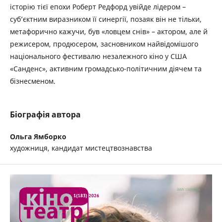
історію тієї епохи Роберт Редфорд увійде лідером –
суб’єктним виразником її синергії, позаяк він не тільки,
метафорично кажучи, був «ловцем снів» – актором, але й
режисером, продюсером, засновником найвідомішого
національного фестивалю незалежного кіно у США
«Санденс», активним громадсько-політичним діячем та
бізнесменом.
Біографія автора
Ольга Ямборко
художниця, кандидат мистецтвознавства