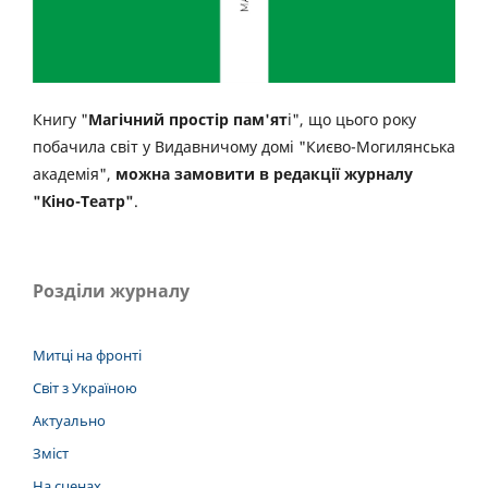
Книгу "
Магічний простір пам'ят
і", що цього року
побачила світ у Видавничому домі "Києво-Могилянська
академія",
можна замовити в редакції журналу
"Кіно-Театр"
.
Розділи журналу
Митці на фронті
Світ з Україною
Актуально
Зміст
На сценах