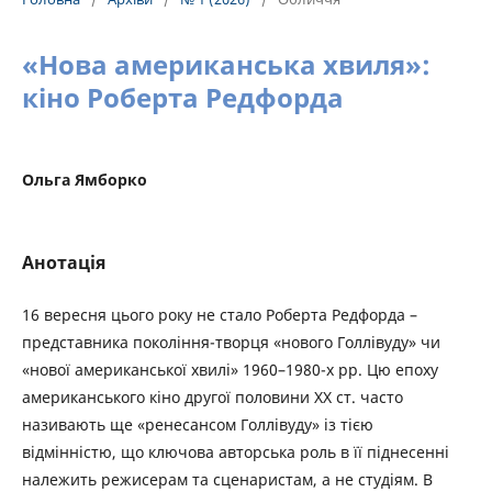
«Нова американська хвиля»:
кіно Роберта Редфорда
Ольга Ямборко
Анотація
16 вересня цього року не стало Роберта Редфорда –
представника покоління-творця «нового Голлівуду» чи
«нової американської хвилі» 1960–1980-х рр. Цю епоху
американського кіно другої половини ХХ ст. часто
називають ще «ренесансом Голлівуду» із тією
відмінністю, що ключова авторська роль в її піднесенні
належить режисерам та сценаристам, а не студіям. В