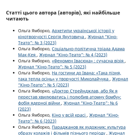
Статті цього автора (авторів), які найбільше
читають
Ольга Ямборко,
Архетипи української історії у
кінотворчості Сергія Якутовича
,
Журнал “Кіно-
Театр”: № 3 (2023)
Ольга Ямборко,
Соціально-політична тріада Адама
Мак-Кея
,
Журнал “Кіно-Театр”: № 4 (2023)
Ольга Ямборко,
«Феномен Івасюка» : сучасна візія
,
Журнал “Кіно-Театр”: № 5 (2023)
Ольга Ямборко,
На гостини до Івана: «Така пізня,
така тепла осінь» у творчості Миколайчука
,
Журнал
“Кіно-Театр”: № 5 (2023)
Ольга Ямборко,
«Доктор Стрейнджлав, або Як я
перестав хвилюватись і полюбив атомну бомбу»:
фобія ядерної війни
,
Журнал “Кіно-Театр”: № 6
(2023)
Ольга Ямборко,
Кіно у всій красі
,
Журнал “Кіно-
Театр”: № 6 (2023)
Ольга Ямборко,
Параджанов як художник: культура
образу колажів і фільмів пізнього періоду
,
Журнал