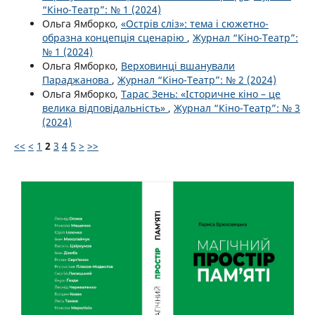
“Кіно-Театр”: № 1 (2024)
Ольга Ямборко,
«Острів сліз»: тема і сюжетно-
образна концепція сценарію
,
Журнал “Кіно-Театр”:
№ 1 (2024)
Ольга Ямборко,
Верховинці вшанували
Параджанова
,
Журнал “Кіно-Театр”: № 2 (2024)
Ольга Ямборко,
Тарас Зень: «Історичне кіно – це
велика відповідальність»
,
Журнал “Кіно-Театр”: № 3
(2024)
<<
<
1
2
3
4
5
>
>>