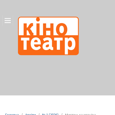
Головна
/
Архіви
/
№ 1 (2026)
/
Мистецька хроніка