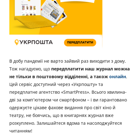
В добу пандемії не варто зайвий раз виходити з дому.
Тож нагадуємо, що
передплатити наш журнал можна
не тільки в поштовому відділенні, а також
онлайн
.
Цей сервіс доступний через «Укрпошту» та
передплатне агентство «SmartPress». Всього хвилина-
дві за комп’ютером чи смартфоном – і ви гарантовано
одержуєте цікаве фахове видання про світ кіно й
театру, не боячись, що в книгарнях журнал вже
розкуплено. Залишайтеся вдома та насолоджуйтеся
читанням!