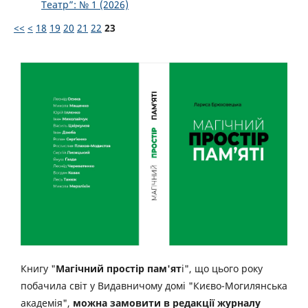
Театр”: № 1 (2026)
<<
<
18
19
20
21
22
23
Книгу "
Магічний простір пам'ят
і", що цього року
побачила світ у Видавничому домі "Києво-Могилянська
академія",
можна замовити в редакції журналу