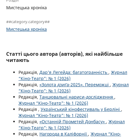
Розділ
Мистецька хроніка
##category.category##
Мистецька хроніка
Статті цього автора (авторів), які найбільше
читають
Редакція,
Дар’я Легейда: багатогранність
,
Журнал
“Кіно-Театр”: № 1 (2026)
Редакція,
«Золота дзиґа-2025». Переможці
,
Журнал
“Кіно-Театр”: № 1 (2026)
Редакція,
Танцювальні нариси-дослідження
,
Журнал “Кіно-Театр”: № 1 (2026)
Редакція ,
Український кінофестиваль у Берліні
,
Журнал “Кіно-Театр”: № 1 (2026)
Редакція,
«Останній Прометей Донбасу»
,
Журнал
“Кіно-Театр”: № 1 (2026)
Редакція,
Нагорода в Каліфорнії
,
Журнал “Кіно-