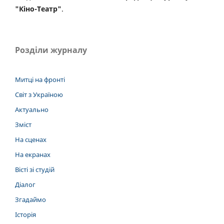
"Кіно-Театр"
.
Розділи журналу
Митці на фронті
Світ з Україною
Актуально
Зміст
На сценах
На екранах
Вісті зі студій
Діалог
Згадаймо
Історія