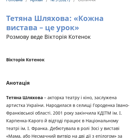
Тетяна Шляхова: «Кожна
вистава – це урок»
Розмову веде Вікторія Котенок
Вікторія Котенок
Анотація
Тетяна Шляхова
– акторка театру і кіно, заслужена
артистка України. Народилася в селищі Городенка Івано-
Франківської області. 2001 року закінчила КДІТМ ім. І.
Карпенка-Карого й відтоді працює в Національному
театрі ім. І. Франка. Дебютувала в ролі Зосі у виставі
«Мама, або Несмачний витвір на дві дії з епілогом» за