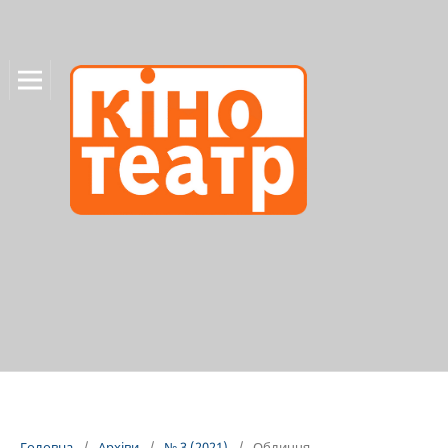
Головна
/
Архіви
/
№ 3 (2021)
/
Обличчя