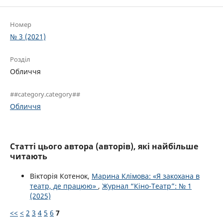
Номер
№ 3 (2021)
Розділ
Обличчя
##category.category##
Обличчя
Статті цього автора (авторів), які найбільше
читають
Вікторія Котенок,
Марина Клімова: «Я закохана в
театр, де працюю»
,
Журнал “Кіно-Театр”: № 1
(2025)
<<
<
2
3
4
5
6
7