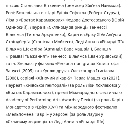
п’єсою Станіслава Віткевича (режисер Збіґнєв Наймола).
Ролі: Божевільна в «Царі Едіпі» Софокла (Роберт Стуруа),
Ліза в «Братах Карамазових» Федора Достоєвського (Юрій
Одинокий), Лаура в «Скляному звіринці» Теннессі
Вільямса (Тетяна Аркушенко), Карін в «Еріку ХІV» Авґуста
Стріндберґа (Станіслав Мойсеєв), Леді Анна в «Річарді ІІІ»
Вільяма Шекспіра (Автанділ Варсімашвілі), Бланш у
«Трамваї “Бажання”» Теннессі Вільямса (Іван Уривський)
та ін. Знялася у фільмах «Persona non grata» Кшиштофа
Зануссі (2005) та «Куплю друга» Олександра Ітигілова
(2008), серіалі «Жіночий лікар-5» Павла Мащенка (2021).
Лауреат «Київської пекторалі» (за роль Лізи Хохлакової у
«Братах Карамазових»), премії Міжнародного фестивалю
Academy of Performing Arts Awards у Пекіні (за роль Карін
Монсдоттер в «Еріку XIV») та Міжнародного фестивалю
«Мельпомена Таврії» у Херсоні (за роль Лаури у
«Скляному звіринці» та Леді Анни в «Річарді ІІІ»).