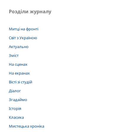
Розділи журналу
Митці на фронті
Світ з Україною
Актуально
Зміст
На сценах
На екранах
Вісті зі студій
Діалог
Згадаймо
Історія
Класика
Мистецька хроніка