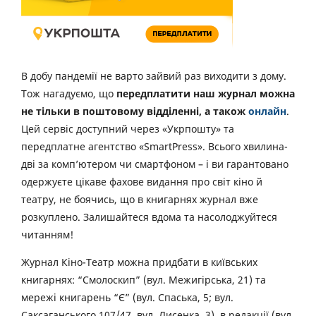
В добу пандемії не варто зайвий раз виходити з дому.
Тож нагадуємо, що
передплатити наш журнал можна
не тільки в поштовому відділенні, а також
онлайн
.
Цей сервіс доступний через «Укрпошту» та
передплатне агентство «SmartPress». Всього хвилина-
дві за комп’ютером чи смартфоном – і ви гарантовано
одержуєте цікаве фахове видання про світ кіно й
театру, не боячись, що в книгарнях журнал вже
розкуплено. Залишайтеся вдома та насолоджуйтеся
читанням!
Журнал Кіно-Театр можна придбати в київських
книгарнях: “Смолоскип” (вул. Межигірська, 21) та
мережі книгарень “Є” (вул. Спаська, 5; вул.
Саксаганського 107/47, вул. Лисенка, 3), в редакції (вул.