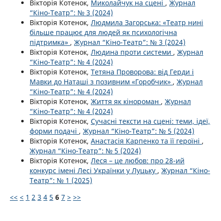
Вікторія Котенок,
Миколайчук на сцені
,
Журнал
“Кіно-Театр”: № 3 (2024)
Вікторія Котенок,
Людмила Загорська: «Театр нині
більше працює для людей як психологічна
підтримка»
,
Журнал “Кіно-Театр”: № 3 (2024)
Вікторія Котенок,
Людина проти системи
,
Журнал
“Кіно-Театр”: № 4 (2024)
Вікторія Котенок,
Тетяна Проворова: від Герди і
Мавки до Наташі з позивним «Горобчик»
,
Журнал
“Кіно-Театр”: № 4 (2024)
Вікторія Котенок,
Життя як кінороман
,
Журнал
“Кіно-Театр”: № 4 (2024)
Вікторія Котенок,
Сучасні тексти на сцені: теми, ідеї,
форми подачі
,
Журнал “Кіно-Театр”: № 5 (2024)
Вікторія Котенок,
Анастасія Карпенко та її героїні
,
Журнал “Кіно-Театр”: № 5 (2024)
Вікторія Котенок,
Леся – це любов: про 28-ий
конкурс імені Лесі Українки у Луцьку
,
Журнал “Кіно-
Театр”: № 1 (2025)
<<
<
1
2
3
4
5
6
7
>
>>