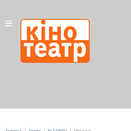
Головна
/
Архіви
/
№ 3 (2021)
/
Обличчя