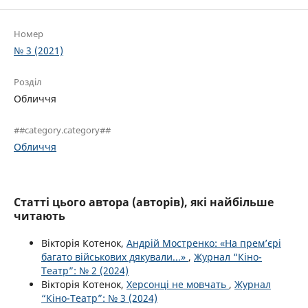
Номер
№ 3 (2021)
Розділ
Обличчя
##category.category##
Обличчя
Статті цього автора (авторів), які найбільше
читають
Вікторія Котенок,
Андрій Мостренко: «На прем’єрі
багато військових дякували...»
,
Журнал “Кіно-
Театр”: № 2 (2024)
Вікторія Котенок,
Херсонці не мовчать
,
Журнал
“Кіно-Театр”: № 3 (2024)