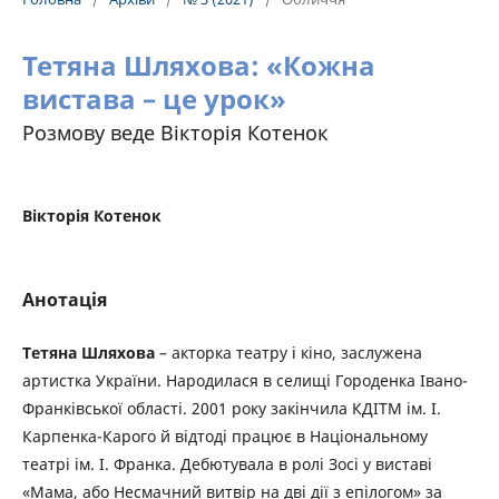
Тетяна Шляхова: «Кожна
вистава – це урок»
Розмову веде Вікторія Котенок
Вікторія Котенок
Анотація
Тетяна Шляхова
– акторка театру і кіно, заслужена
артистка України. Народилася в селищі Городенка Івано-
Франківської області. 2001 року закінчила КДІТМ ім. І.
Карпенка-Карого й відтоді працює в Національному
театрі ім. І. Франка. Дебютувала в ролі Зосі у виставі
«Мама, або Несмачний витвір на дві дії з епілогом» за