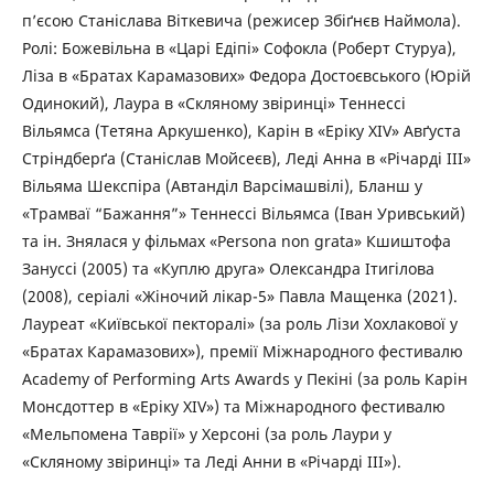
п’єсою Станіслава Віткевича (режисер Збіґнєв Наймола).
Ролі: Божевільна в «Царі Едіпі» Софокла (Роберт Стуруа),
Ліза в «Братах Карамазових» Федора Достоєвського (Юрій
Одинокий), Лаура в «Скляному звіринці» Теннессі
Вільямса (Тетяна Аркушенко), Карін в «Еріку ХІV» Авґуста
Стріндберґа (Станіслав Мойсеєв), Леді Анна в «Річарді ІІІ»
Вільяма Шекспіра (Автанділ Варсімашвілі), Бланш у
«Трамваї “Бажання”» Теннессі Вільямса (Іван Уривський)
та ін. Знялася у фільмах «Persona non grata» Кшиштофа
Зануссі (2005) та «Куплю друга» Олександра Ітигілова
(2008), серіалі «Жіночий лікар-5» Павла Мащенка (2021).
Лауреат «Київської пекторалі» (за роль Лізи Хохлакової у
«Братах Карамазових»), премії Міжнародного фестивалю
Academy of Performing Arts Awards у Пекіні (за роль Карін
Монсдоттер в «Еріку XIV») та Міжнародного фестивалю
«Мельпомена Таврії» у Херсоні (за роль Лаури у
«Скляному звіринці» та Леді Анни в «Річарді ІІІ»).