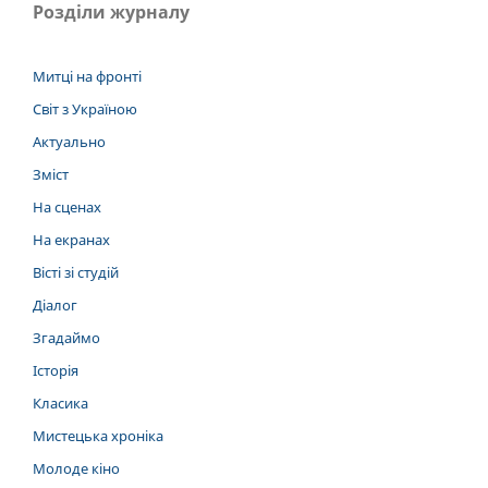
Розділи журналу
Митці на фронті
Світ з Україною
Актуально
Зміст
На сценах
На екранах
Вісті зі студій
Діалог
Згадаймо
Історія
Класика
Мистецька хроніка
Молоде кіно