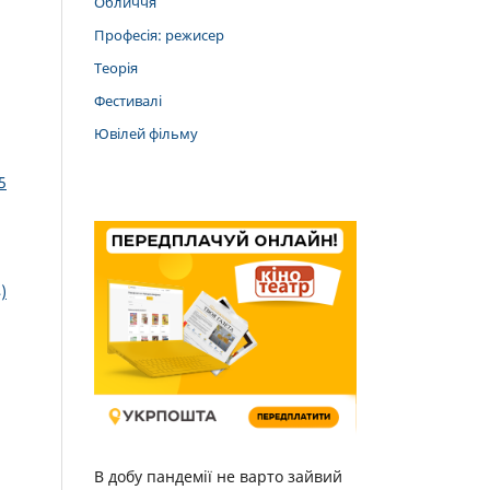
Обличчя
Професія: режисер
Теорія
Фестивалі
Ювілей фільму
5
)
В добу пандемії не варто зайвий