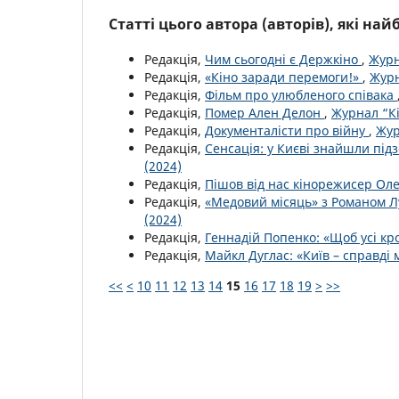
Статті цього автора (авторів), які на
Редакція,
Чим сьогодні є Держкіно
,
Журн
Редакція,
«Кіно заради перемоги!»
,
Журн
Редакція,
Фільм про улюбленого співака
Редакція,
Помер Ален Делон
,
Журнал “Кі
Редакція,
Документалісти про війну
,
Жур
Редакція,
Сенсація: у Києві знайшли пі
(2024)
Редакція,
Пішов від нас кінорежисер Ол
Редакція,
«Медовий місяць» з Романом Л
(2024)
Редакція,
Геннадій Попенко: «Щоб усі к
Редакція,
Майкл Дуглас: «Київ – справді 
<<
<
10
11
12
13
14
15
16
17
18
19
>
>>