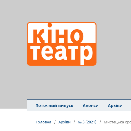
Поточний випуск
Анонси
Архіви
Головна
/
Архіви
/
№ 3 (2021)
/
Мистецька хро