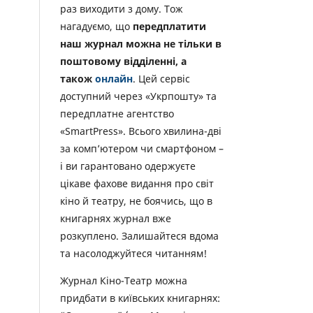
раз виходити з дому. Тож
нагадуємо, що
передплатити
наш журнал можна не тільки в
поштовому відділенні, а
також
онлайн
. Цей сервіс
доступний через «Укрпошту» та
передплатне агентство
«SmartPress». Всього хвилина-дві
за комп’ютером чи смартфоном –
і ви гарантовано одержуєте
цікаве фахове видання про світ
кіно й театру, не боячись, що в
книгарнях журнал вже
розкуплено. Залишайтеся вдома
та насолоджуйтеся читанням!
Журнал Кіно-Театр можна
придбати в київських книгарнях: