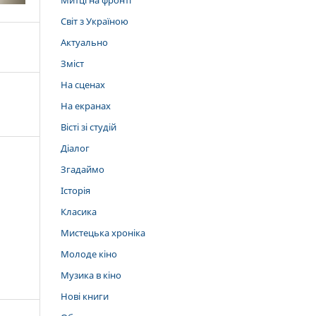
Митці на фронті
Світ з Україною
Актуально
Зміст
На сценах
На екранах
Вісті зі студій
Діалог
Згадаймо
Історія
Класика
Мистецька хроніка
Молоде кіно
Музика в кіно
Нові книги