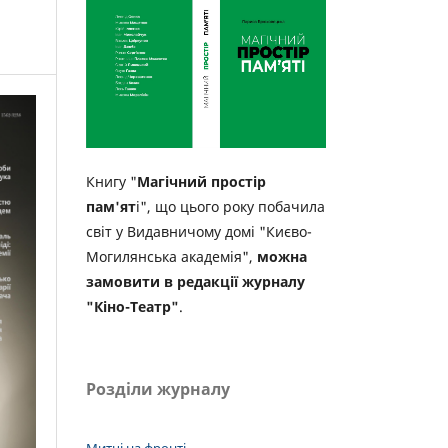
Книгу "
Магічний простір
пам'ят
і", що цього року побачила
світ у Видавничому домі "Києво-
Могилянська академія",
можна
замовити в редакції журналу
"Кіно-Театр"
.
Розділи журналу