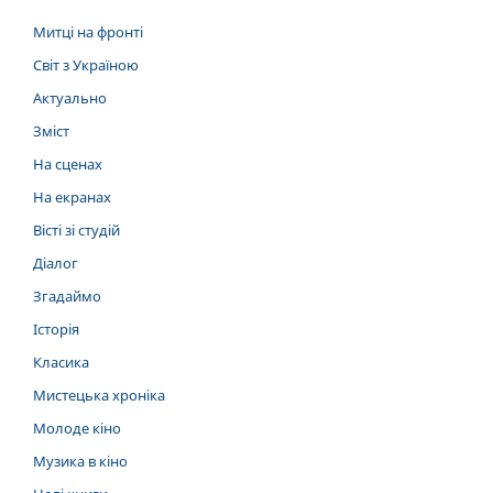
Митці на фронті
Світ з Україною
Актуально
Зміст
На сценах
На екранах
Вісті зі студій
Діалог
Згадаймо
Історія
Класика
Мистецька хроніка
Молоде кіно
Музика в кіно