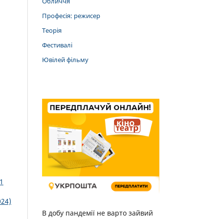
Обличчя
Професія: режисер
Теорія
Фестивалі
Ювілей фільму
1
024)
В добу пандемії не варто зайвий