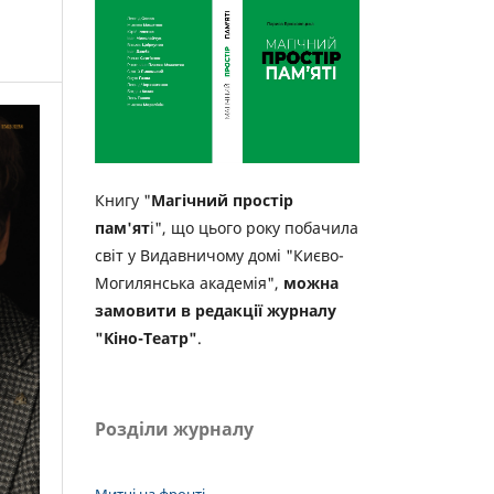
Книгу "
Магічний простір
пам'ят
і", що цього року побачила
світ у Видавничому домі "Києво-
Могилянська академія",
можна
замовити в редакції журналу
"Кіно-Театр"
.
Розділи журналу