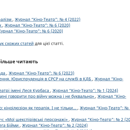
ралізм
,
Журнал “Кіно-Театр”: № 4 (2022)
их
,
Журнал “Кіно-Театр”: № 6 (2020)
урнал “Кіно-Театр”: № 6 (2020)
к схожих статей
для цієї статті.
йбільше читають
лада
,
Журнал “Кіно-Театр”: № 6 (2023)
нення. Юриспруденція в СРСР на службі в КДБ
,
Журнал “Кіно-
еатрі імені Леся Курбаса
,
Журнал “Кіно-Театр”: № 1 (2024)
цені говорити про війну можна і не буквально»
,
Журнал “Кіно-
: кіноілюзіон як терапія. І не тільки...
,
Журнал “Кіно-Театр”: № 
ч: «Мої шекспірівські персонажі»
,
Журнал “Кіно-Театр”: № 2 (2
ега Бійми
,
Журнал “Кіно-Театр”: № 2 (2024)