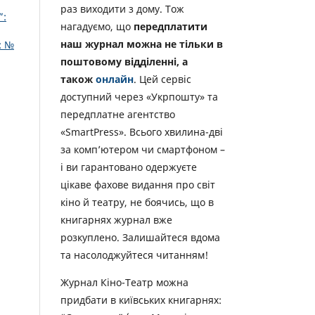
раз виходити з дому. Тож
”:
нагадуємо, що
передплатити
наш журнал можна не тільки в
: №
поштовому відділенні, а
також
онлайн
. Цей сервіс
доступний через «Укрпошту» та
передплатне агентство
«SmartPress». Всього хвилина-дві
за комп’ютером чи смартфоном –
і ви гарантовано одержуєте
цікаве фахове видання про світ
кіно й театру, не боячись, що в
книгарнях журнал вже
розкуплено. Залишайтеся вдома
та насолоджуйтеся читанням!
Журнал Кіно-Театр можна
придбати в київських книгарнях: