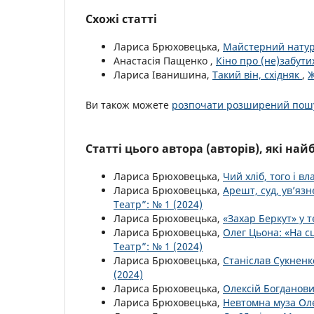
Схожі статті
Лариса Брюховецька,
Майстерний нату
Анастасія Пащенко ,
Кіно про (не)забут
Лариса Іванишина,
Такий він, східняк
,
Ж
Ви також можете
розпочати розширений пошу
Статті цього автора (авторів), які на
Лариса Брюховецька,
Чий хліб, того і в
Лариса Брюховецька,
Арешт, суд, ув’яз
Театр”: № 1 (2024)
Лариса Брюховецька,
«Захар Беркут» у т
Лариса Брюховецька,
Олег Цьона: «На с
Театр”: № 1 (2024)
Лариса Брюховецька,
Станіслав Сукненко
(2024)
Лариса Брюховецька,
Олексій Богданови
Лариса Брюховецька,
Невтомна муза Ол