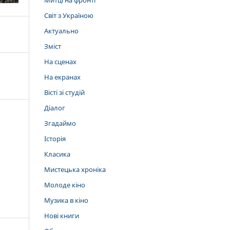
Митці на фронті
Світ з Україною
Актуально
Зміст
На сценах
На екранах
Вісті зі студій
Діалог
Згадаймо
Історія
Класика
Мистецька хроніка
Молоде кіно
Музика в кіно
Нові книги