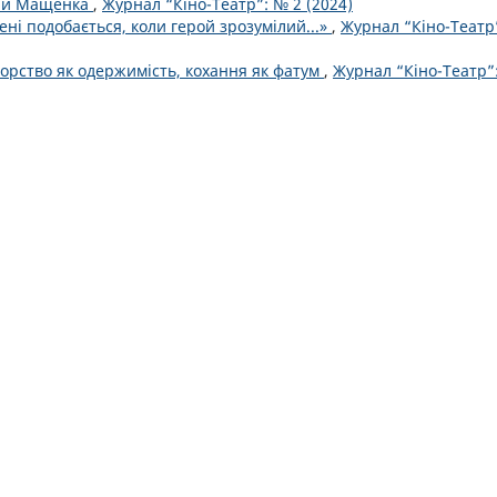
оли Мащенка
,
Журнал “Кіно-Театр”: № 2 (2024)
ні подобається, коли герой зрозумілий...»
,
Журнал “Кіно-Театр
орство як одержимість, кохання як фатум
,
Журнал “Кіно-Театр”