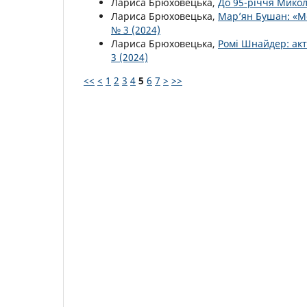
Лариса Брюховецька,
До 95-річчя Мик
Лариса Брюховецька,
Мар’ян Бушан: «Ме
№ 3 (2024)
Лариса Брюховецька,
Ромі Шнайдер: акт
3 (2024)
<<
<
1
2
3
4
5
6
7
>
>>