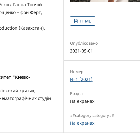
сков, Ганна Топчій –
лощенко – фон Ферт,
HTML
oduction (Казахстан).
Опубліковано
2021-05-01
Номер
итет "Києво-
№ 1 (2021)
аїнський критик,
Розділ
інематографічних студій
На екранах
##category.category##
На екранах