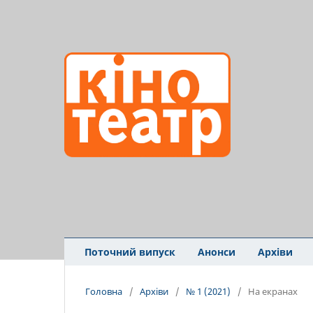
Поточний випуск
Анонси
Архіви
Головна
/
Архіви
/
№ 1 (2021)
/
На екранах