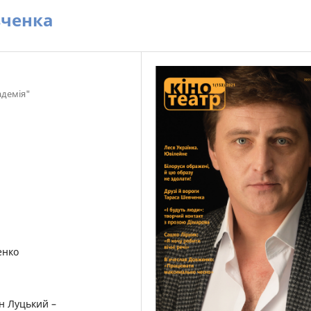
вченка
адемія"
енко
н Луцький –