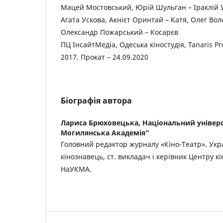
Мацей Мостовський, Юрій Шульган – Іраклій У
Агата Ускова, Акнієт Оринтай – Катя, Олег Во
Олександр Пожарський – Косарєв
ПЦ ІнсайтМедіа, Одеська кіностудія, Tanaris Pr
2017. Прокат – 24.09.2020
Біографія автора
Лариса Брюховецька,
Національний універс
Могилянська Академія"
Головний редактор журналу «Кіно-Театр». Укр
кінознавець, ст. викладач і керівник Центру к
НаУКМА.