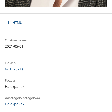
HTML
Опубліковано
2021-05-01
Номер
№ 1 (2021)
Розділ
На екранах
##category.category##
На екранах