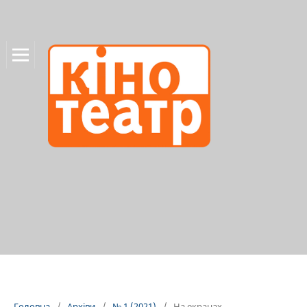
Головна
/
Архіви
/
№ 1 (2021)
/
На екранах