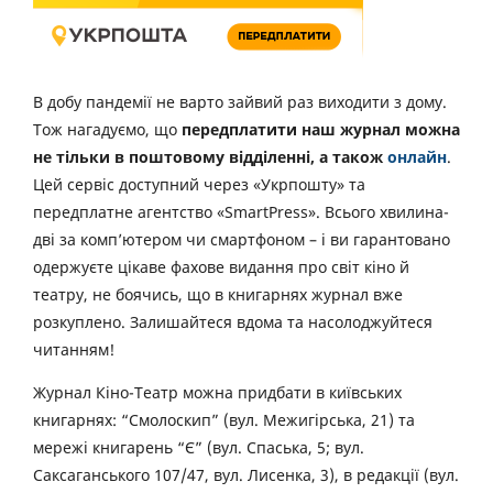
В добу пандемії не варто зайвий раз виходити з дому.
Тож нагадуємо, що
передплатити наш журнал можна
не тільки в поштовому відділенні, а також
онлайн
.
Цей сервіс доступний через «Укрпошту» та
передплатне агентство «SmartPress». Всього хвилина-
дві за комп’ютером чи смартфоном – і ви гарантовано
одержуєте цікаве фахове видання про світ кіно й
театру, не боячись, що в книгарнях журнал вже
розкуплено. Залишайтеся вдома та насолоджуйтеся
читанням!
Журнал Кіно-Театр можна придбати в київських
книгарнях: “Смолоскип” (вул. Межигірська, 21) та
мережі книгарень “Є” (вул. Спаська, 5; вул.
Саксаганського 107/47, вул. Лисенка, 3), в редакції (вул.