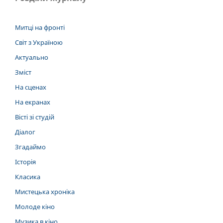
Митці на фронті
Світ з Україною
Актуально
Зміст
На сценах
На екранах
Вісті зі студій
Діалог
Згадаймо
Історія
Класика
Мистецька хроніка
Молоде кіно
Музика в кіно