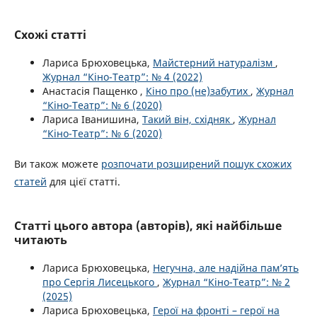
Схожі статті
Лариса Брюховецька,
Майстерний натуралізм
,
Журнал “Кіно-Театр”: № 4 (2022)
Анастасія Пащенко ,
Кіно про (не)забутих
,
Журнал
“Кіно-Театр”: № 6 (2020)
Лариса Іванишина,
Такий він, східняк
,
Журнал
“Кіно-Театр”: № 6 (2020)
Ви також можете
розпочати розширений пошук схожих
статей
для цієї статті.
Статті цього автора (авторів), які найбільше
читають
Лариса Брюховецька,
Негучна, але надійна пам’ять
про Сергія Лисецького
,
Журнал “Кіно-Театр”: № 2
(2025)
Лариса Брюховецька,
Герої на фронті – герої на