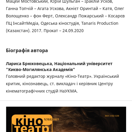
Мацей Мостовський, Юрій Шульган – Іраклій Усков,
Ганна Топчій – Агата Ускова, Акнієт Оринтай – Катя, Олег
Волощенко – фон Ферт, Олександр Пожарський – Косарєв
ПЦ ІнсайтМедіа, Одеська кіностудія, Tanaris Production
(Казахстан). 2017. Прокат – 24.09.2020
Біографія автора
Лариса Брюховецька,
Національний університет
"Києво-Могилянська Академія"
Головний редактор журналу «Кіно-Театр». Український
критик, кінознавець, ст. викладач і керівник Центру
кінематографічних студій НаУКМА.