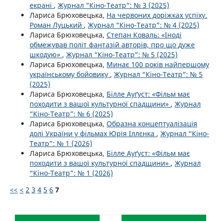
екрані
,
Журнал “Кіно-Театр”: № 3 (2025)
Лариса Брюховецька,
На червоних доріжках успіху.
Роман Луцький
,
Журнал “Кіно-Театр”: № 4 (2025)
Лариса Брюховецька,
Степан Коваль: «Іноді
обмежував політ фантазій авторів, про що дуже
шкодую»
,
Журнал “Кіно-Театр”: № 5 (2025)
Лариса Брюховецька,
Минає 100 років найпершому
українському бойовику
,
Журнал “Кіно-Театр”: № 5
(2025)
Лариса Брюховецька,
Білле Ауґуст: «Фільм має
походити з вашої культурної спадщини»
,
Журнал
“Кіно-Театр”: № 6 (2025)
Лариса Брюховецька,
Образна концептуалізація
долі України у фільмах Юрія Іллєнка
,
Журнал “Кіно-
Театр”: № 1 (2026)
Лариса Брюховецька,
Білле Ауґуст: «Фільм має
походити з вашої культурної спадщини»
,
Журнал
“Кіно-Театр”: № 1 (2026)
<<
<
2
3
4
5
6
7