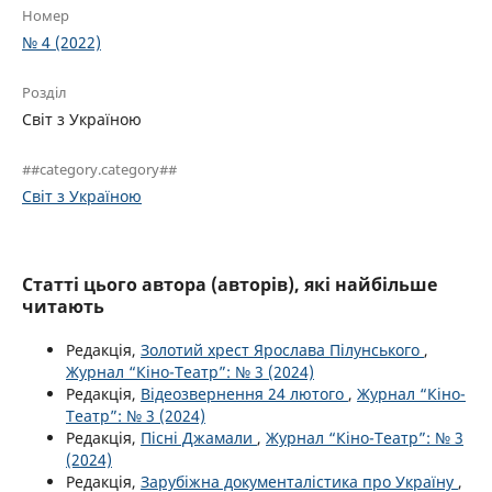
Номер
№ 4 (2022)
Розділ
Світ з Україною
##category.category##
Світ з Україною
Статті цього автора (авторів), які найбільше
читають
Редакція,
Золотий хрест Ярослава Пілунського
,
Журнал “Кіно-Театр”: № 3 (2024)
Редакція,
Відеозвернення 24 лютого
,
Журнал “Кіно-
Театр”: № 3 (2024)
Редакція,
Пісні Джамали
,
Журнал “Кіно-Театр”: № 3
(2024)
Редакція,
Зарубіжна документалістика про Україну
,