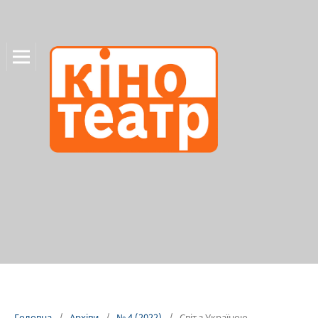
Головна
/
Архіви
/
№ 4 (2022)
/
Світ з Україною