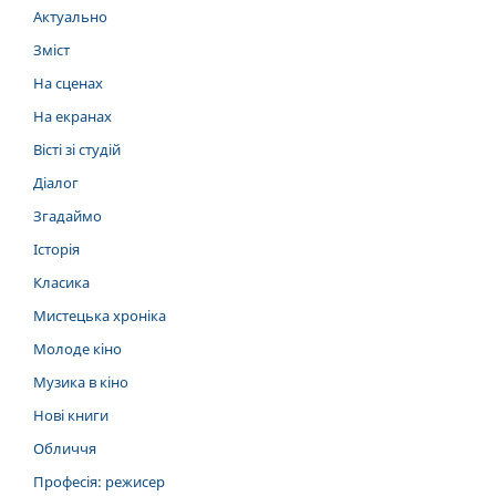
Актуально
Зміст
На сценах
На екранах
Вісті зі студій
Діалог
Згадаймо
Історія
Класика
Мистецька хроніка
Молоде кіно
Музика в кіно
Нові книги
Обличчя
Професія: режисер