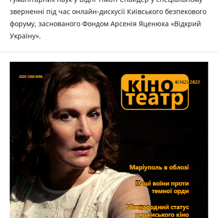
зверненні під час онлайн-дискусії Київського безпекового
форуму, заснованого Фондом Арсенія Яценюка «Відкрий
Україну».