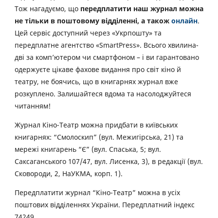
Тож нагадуємо, що
передплатити наш журнал можна
не тільки в поштовому відділенні, а також
онлайн
.
Цей сервіс доступний через «Укрпошту» та
передплатне агентство «SmartPress». Всього хвилина-
дві за комп’ютером чи смартфоном – і ви гарантовано
одержуєте цікаве фахове видання про світ кіно й
театру, не боячись, що в книгарнях журнал вже
розкуплено. Залишайтеся вдома та насолоджуйтеся
читанням!
Журнал Кіно-Театр можна придбати в київських
книгарнях: “Смолоскип” (вул. Межигірська, 21) та
мережі книгарень “Є” (вул. Спаська, 5; вул.
Саксаганського 107/47, вул. Лисенка, 3), в редакції (вул.
Сковороди, 2, НаУКМА, корп. 1).
Передплатити журнал “Кіно-Театр” можна в усіх
поштових відділеннях України. Передплатний індекс
74249.