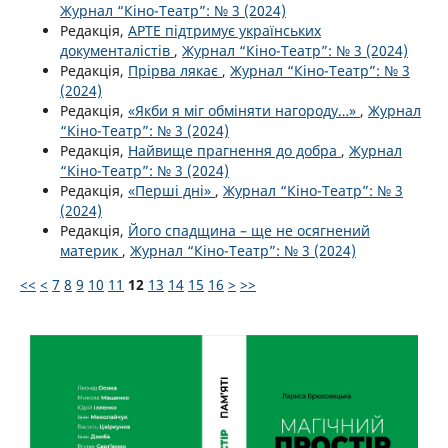
Журнал “Кіно-Театр”: № 3 (2024)
Редакція,
АРТЕ підтримує українських
документалістів
,
Журнал “Кіно-Театр”: № 3 (2024)
Редакція,
Прірва лякає
,
Журнал “Кіно-Театр”: № 3
(2024)
Редакція,
«Якби я міг обміняти нагороду…»
,
Журнал
“Кіно-Театр”: № 3 (2024)
Редакція,
Найвище прагнення до добра
,
Журнал
“Кіно-Театр”: № 3 (2024)
Редакція,
«Перші дні»
,
Журнал “Кіно-Театр”: № 3
(2024)
Редакція,
Його спадщина – ще не осягнений
материк
,
Журнал “Кіно-Театр”: № 3 (2024)
<<
<
7
8
9
10
11
12
13
14
15
16
>
>>