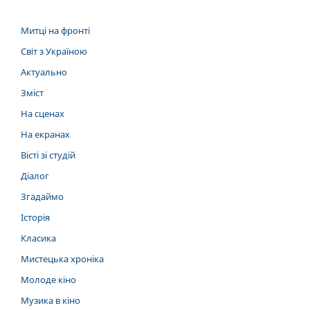
Митці на фронті
Світ з Україною
Актуально
Зміст
На сценах
На екранах
Вісті зі студій
Діалог
Згадаймо
Історія
Класика
Мистецька хроніка
Молоде кіно
Музика в кіно