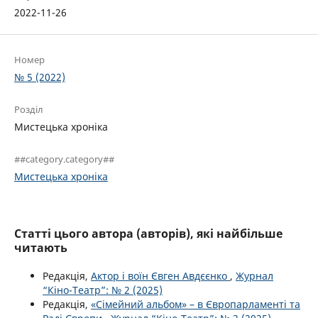
2022-11-26
Номер
№ 5 (2022)
Розділ
Мистецька хроніка
##category.category##
Мистецька хроніка
Статті цього автора (авторів), які найбільше
читають
Редакція,
Актор і воїн Євген Авдєєнко
,
Журнал
“Кіно-Театр”: № 2 (2025)
Редакція,
«Сімейний альбом» – в Європарламенті та