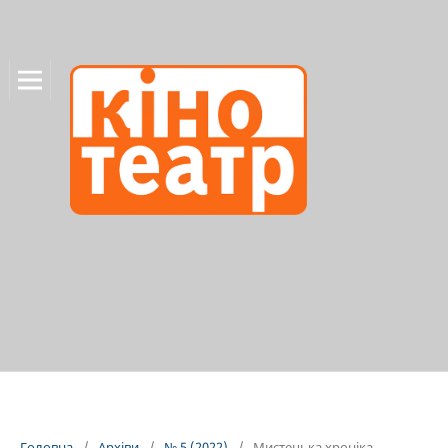
Головна
/
Архіви
/
№ 5 (2022)
/
Мистецька хроніка