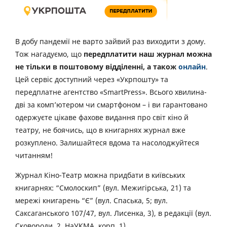
В добу пандемії не варто зайвий раз виходити з дому.
Тож нагадуємо, що
передплатити наш журнал можна
не тільки в поштовому відділенні, а також
онлайн
.
Цей сервіс доступний через «Укрпошту» та
передплатне агентство «SmartPress». Всього хвилина-
дві за комп’ютером чи смартфоном – і ви гарантовано
одержуєте цікаве фахове видання про світ кіно й
театру, не боячись, що в книгарнях журнал вже
розкуплено. Залишайтеся вдома та насолоджуйтеся
читанням!
Журнал Кіно-Театр можна придбати в київських
книгарнях: “Смолоскип” (вул. Межигірська, 21) та
мережі книгарень “Є” (вул. Спаська, 5; вул.
Саксаганського 107/47, вул. Лисенка, 3), в редакції (вул.
Сковороди, 2, НаУКМА, корп. 1).