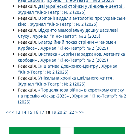
Раді Європи
,
Журнал “Кіно-Театр”: № 2 (2025)
Редакція,
Дві українські стрічки у Лінкольн-центрі
,
Журнал “Кіно-Театр”: № 2 (2025)
Редакція,
В Японії видали антологію про українське
кіно
,
Журнал “Кіно-Театр”: № 2 (2025)
Редакція,
Відкрито меморіальну дошку Василеві
Стусу
,
Журнал “Кіно-Театр”: № 2 (2025)
Редакція,
Благодійний показ стрічки «Феномен
Курбаса»
,
Журнал “Кіно-Театр”: № 2 (2025)
Редакція,
Виставка «Сергій Параджанов. Автентика
свободи»
,
Журнал “Кіно-Театр”: № 2 (2025)
Редакція,
Ініціатива Довженко-Центру
,
Журнал
“Кіно-Театр”: № 2 (2025)
Редакція,
Унікальна хроніка шкільного життя
,
Журнал “Кіно-Театр”: № 2 (2025)
Редакція,
«Порцелянова війна» в короткому списку
на премію «Оскар-2025»
,
Журнал “Кіно-Театр”: № 2
(2025)
<<
<
13
14
15
16
17
18
19
20
21
22
>
>>