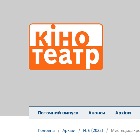
Поточний випуск
Анонси
Архіви
Головна
/
Архіви
/
№ 6 (2022)
/
Мистецька хро