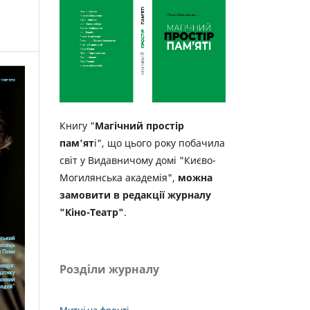
Книгу "
Магічний простір
пам'ят
і", що цього року побачила
світ у Видавничому домі "Києво-
Могилянська академія",
можна
замовити в редакції журналу
"Кіно-Театр"
.
Розділи журналу