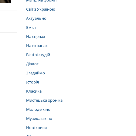
Митці на фронті
Світ з Україною
Актуально
Зміст
На сценах
На екранах
Вісті зі студій
Діалог
Згадаймо
Історія
Класика
Мистецька хроніка
Молоде кіно
Музика в кіно
Нові книги