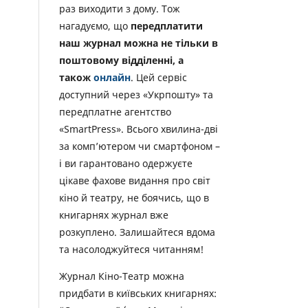
раз виходити з дому. Тож
нагадуємо, що
передплатити
наш журнал можна не тільки в
поштовому відділенні, а
також
онлайн
. Цей сервіс
доступний через «Укрпошту» та
передплатне агентство
«SmartPress». Всього хвилина-дві
за комп’ютером чи смартфоном –
і ви гарантовано одержуєте
цікаве фахове видання про світ
кіно й театру, не боячись, що в
книгарнях журнал вже
розкуплено. Залишайтеся вдома
та насолоджуйтеся читанням!
Журнал Кіно-Театр можна
придбати в київських книгарнях: