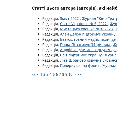
Статті цього автора (авторів), які на
Редакція,
Зміст 2022
,
Журнал “Кіно-Театр
Редакція,
Світ з Україною № 5, 2022
,
Жур
Редакція,
Мистецька хроніка № 1, 2023
,
Редакція,
Ален Делон підтримує Україну
Редакція,
Безкоштовний медик, який їде 
Редакція,
Паша Лі загинув 34-річним
,
Жу
Редакція,
Андрій Федінчик звернувся до
Редакція,
Світ підтримує Україну
,
Журнал
Редакція,
Лієв Шрайбер озвучив україн
Редакція,
Повернувся на фронт
,
Журнал 
<<
<
1
2
3
4
5
6
7
8
9
10
>
>>