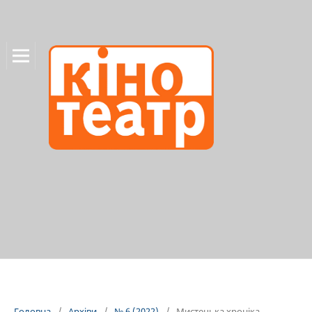
Головна
/
Архіви
/
№ 6 (2022)
/
Мистецька хроніка