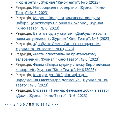
«Горизонти»
,
Журнал “Кіно-Театр”: № 5 (2023)
Редакція,
Нагороджені посмертно
,
Журнал “Кіно-
Театр”: № 6 (2023)
Редакція,
Марина Врода отримала нагороду за
найкращу режисуру на МКФ у Локарно
,
Журнал
“Кіно-Театр”: № 6 (2023)
Редакція,
Багато подій у картині «Довбуш» набули
нової актуальності
,
Журнал “Кіно-Театр”: № 6 (2023)
Редакція,
«Довбуш» Олеся Саніна за кордоном
,
Журнал “Кіно-Театр”: № 6 (2023)
Редакція,
«Мати апостолів» на британському
телебаченні
,
Журнал “Кіно-Театр”: № 6 (2023)
Редакція,
Фільм «Звідки куди» у списку Європейської
кінопремії
,
Журнал “Кіно-Театр”: № 6 (2023)
Редакція,
Конкурс до 130-ї річниці з дня
народження Олександра Довженка
,
Журнал “Кіно-
Театр”: № 6 (2023)
Редакція,
Вистава «Тичина: феномен доби» в театрі
«Дах»
,
Журнал “Кіно-Театр”: № 6 (2023)
<<
<
3
4
5
6
7
8
9
10
11
12
>
>>