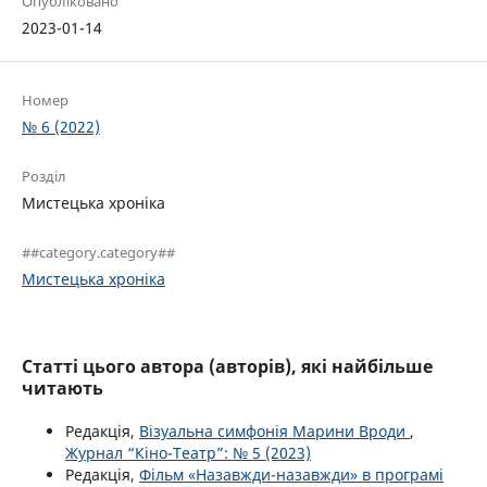
Опубліковано
2023-01-14
Номер
№ 6 (2022)
Розділ
Мистецька хроніка
##category.category##
Мистецька хроніка
Статті цього автора (авторів), які найбільше
читають
Редакція,
Візуальна симфонія Марини Вроди
,
Журнал “Кіно-Театр”: № 5 (2023)
Редакція,
Фільм «Назавжди-назавжди» в програмі