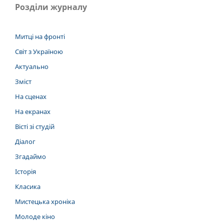
Розділи журналу
Митці на фронті
Світ з Україною
Актуально
Зміст
На сценах
На екранах
Вісті зі студій
Діалог
Згадаймо
Історія
Класика
Мистецька хроніка
Молоде кіно