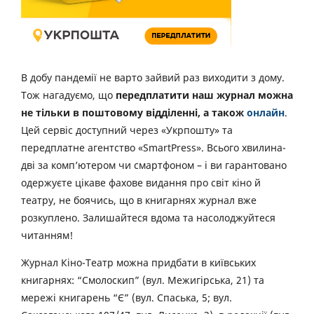
В добу пандемії не варто зайвий раз виходити з дому.
Тож нагадуємо, що
передплатити наш журнал можна
не тільки в поштовому відділенні, а також
онлайн
.
Цей сервіс доступний через «Укрпошту» та
передплатне агентство «SmartPress». Всього хвилина-
дві за комп’ютером чи смартфоном – і ви гарантовано
одержуєте цікаве фахове видання про світ кіно й
театру, не боячись, що в книгарнях журнал вже
розкуплено. Залишайтеся вдома та насолоджуйтеся
читанням!
Журнал Кіно-Театр можна придбати в київських
книгарнях: “Смолоскип” (вул. Межигірська, 21) та
мережі книгарень “Є” (вул. Спаська, 5; вул.