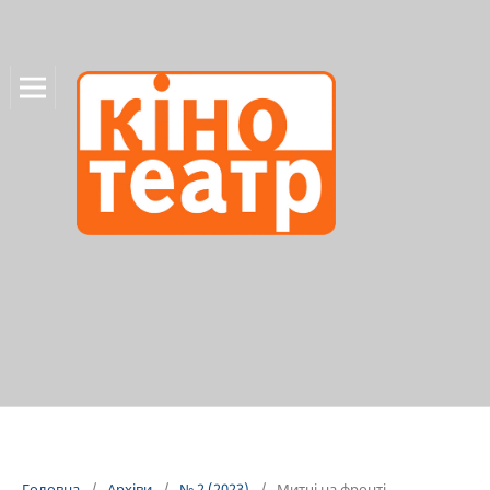
Головна
/
Архіви
/
№ 2 (2023)
/
Митці на фронті