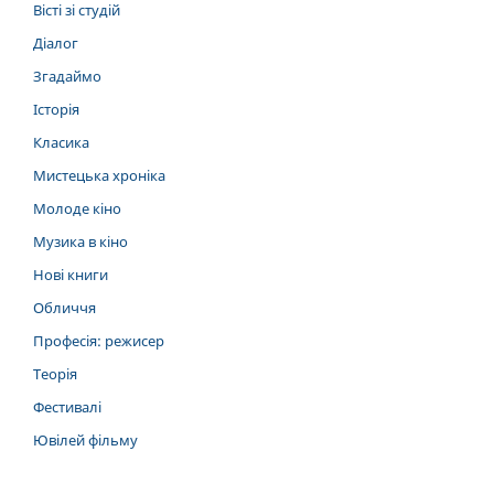
Вісті зі студій
Діалог
Згадаймо
Історія
Класика
Мистецька хроніка
Молоде кіно
Музика в кіно
Нові книги
Обличчя
Професія: режисер
Теорія
Фестивалі
Ювілей фільму