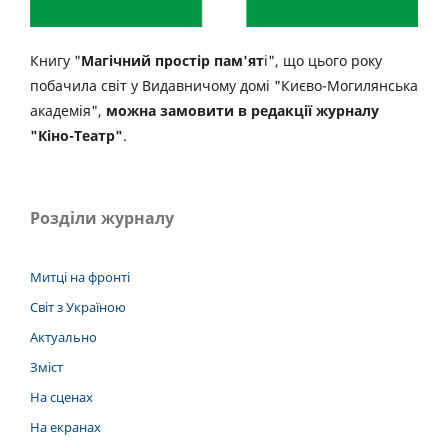
Книгу "
Магічний простір пам'ят
і", що цього року
побачила світ у Видавничому домі "Києво-Могилянська
академія",
можна замовити в редакції журналу
"Кіно-Театр"
.
Розділи журналу
Митці на фронті
Світ з Україною
Актуально
Зміст
На сценах
На екранах