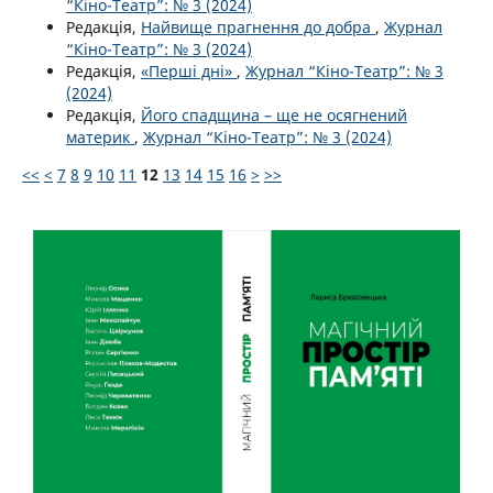
“Кіно-Театр”: № 3 (2024)
Редакція,
Найвище прагнення до добра
,
Журнал
“Кіно-Театр”: № 3 (2024)
Редакція,
«Перші дні»
,
Журнал “Кіно-Театр”: № 3
(2024)
Редакція,
Його спадщина – ще не осягнений
материк
,
Журнал “Кіно-Театр”: № 3 (2024)
<<
<
7
8
9
10
11
12
13
14
15
16
>
>>