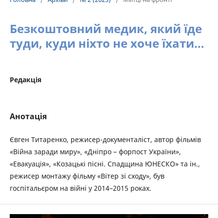
Безкоштовний медик, який їде
туди, куди ніхто не хоче їхати…
Редакція
Анотація
Євген Титаренко, режисер-документаліст, автор фільмів
«Війна заради миру», «Дніпро – форпост України»,
«Евакуація», «Козацькі пісні. Спадщина ЮНЕСКО» та ін.,
режисер монтажу фільму «Вітер зі сходу», був
госпітальєром на війні у 2014–2015 роках.