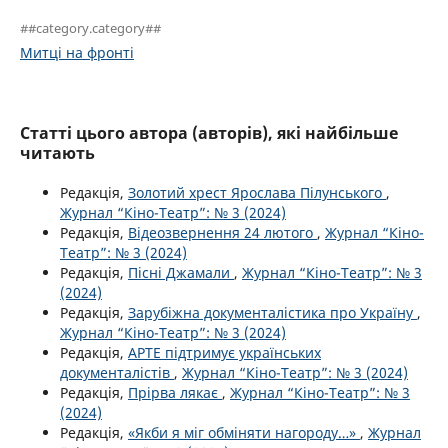
##category.category##
Митці на фронті
Статті цього автора (авторів), які найбільше
читають
Редакція,
Золотий хрест Ярослава Пілунського
,
Журнал “Кіно-Театр”: № 3 (2024)
Редакція,
Відеозвернення 24 лютого
,
Журнал “Кіно-
Театр”: № 3 (2024)
Редакція,
Пісні Джамали
,
Журнал “Кіно-Театр”: № 3
(2024)
Редакція,
Зарубіжна документалістика про Україну
,
Журнал “Кіно-Театр”: № 3 (2024)
Редакція,
АРТЕ підтримує українських
документалістів
,
Журнал “Кіно-Театр”: № 3 (2024)
Редакція,
Прірва лякає
,
Журнал “Кіно-Театр”: № 3
(2024)
Редакція,
«Якби я міг обміняти нагороду…»
,
Журнал