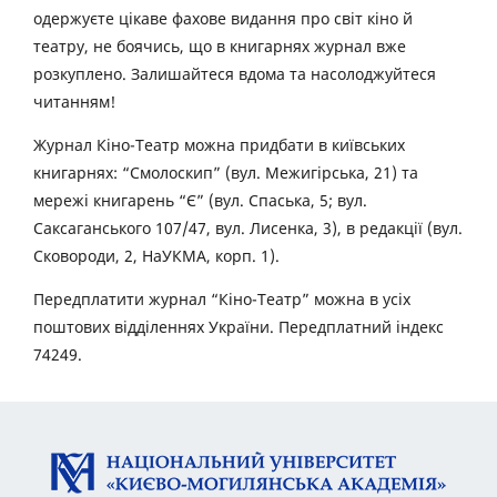
одержуєте цікаве фахове видання про світ кіно й
театру, не боячись, що в книгарнях журнал вже
розкуплено. Залишайтеся вдома та насолоджуйтеся
читанням!
Журнал Кіно-Театр можна придбати в київських
книгарнях: “Смолоскип” (вул. Межигірська, 21) та
мережі книгарень “Є” (вул. Спаська, 5; вул.
Саксаганського 107/47, вул. Лисенка, 3), в редакції (вул.
Сковороди, 2, НаУКМА, корп. 1).
Передплатити журнал “Кіно-Театр” можна в усіх
поштових відділеннях України. Передплатний індекс
74249.