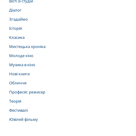
Вісті зі студій
Діалог
Згадаймо
Історія
Класика
Мистецька хроніка
Молоде кіно
Музика в кіно
Нові книги
Обличчя
Професія: режисер
Теорія
Фестивалі
Ювілей фільму