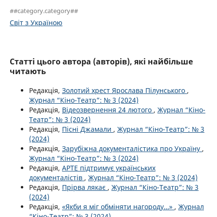
##category.category##
Світ з Україною
Статті цього автора (авторів), які найбільше
читають
Редакція,
Золотий хрест Ярослава Пілунського
,
Журнал “Кіно-Театр”: № 3 (2024)
Редакція,
Відеозвернення 24 лютого
,
Журнал “Кіно-
Театр”: № 3 (2024)
Редакція,
Пісні Джамали
,
Журнал “Кіно-Театр”: № 3
(2024)
Редакція,
Зарубіжна документалістика про Україну
,
Журнал “Кіно-Театр”: № 3 (2024)
Редакція,
АРТЕ підтримує українських
документалістів
,
Журнал “Кіно-Театр”: № 3 (2024)
Редакція,
Прірва лякає
,
Журнал “Кіно-Театр”: № 3
(2024)
Редакція,
«Якби я міг обміняти нагороду…»
,
Журнал
“Кіно-Театр”: № 3 (2024)