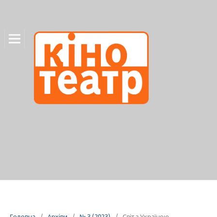
Головна
/
Архіви
/
№ 3 (2023)
/
Світ з Україною