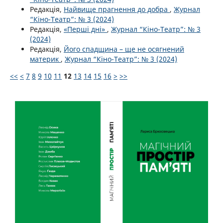
Редакція,
Найвище прагнення до добра
,
Журнал
“Кіно-Театр”: № 3 (2024)
Редакція,
«Перші дні»
,
Журнал “Кіно-Театр”: № 3
(2024)
Редакція,
Його спадщина – ще не осягнений
материк
,
Журнал “Кіно-Театр”: № 3 (2024)
<<
<
7
8
9
10
11
12
13
14
15
16
>
>>