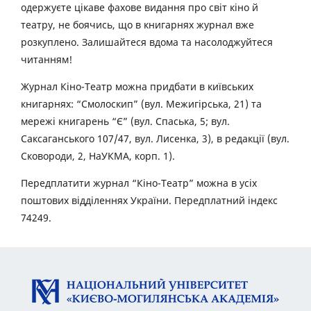
одержуєте цікаве фахове видання про світ кіно й
театру, не боячись, що в книгарнях журнал вже
розкуплено. Залишайтеся вдома та насолоджуйтеся
читанням!
Журнал Кіно-Театр можна придбати в київських
книгарнях: “Смолоскип” (вул. Межигірська, 21) та
мережі книгарень “Є” (вул. Спаська, 5; вул.
Саксаганського 107/47, вул. Лисенка, 3), в редакції (вул.
Сковороди, 2, НаУКМА, корп. 1).
Передплатити журнал “Кіно-Театр” можна в усіх
поштових відділеннях України. Передплатний індекс
74249.