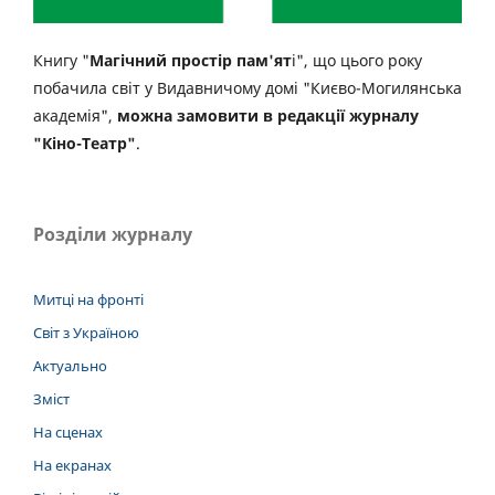
Книгу "
Магічний простір пам'ят
і", що цього року
побачила світ у Видавничому домі "Києво-Могилянська
академія",
можна замовити в редакції журналу
"Кіно-Театр"
.
Розділи журналу
Митці на фронті
Світ з Україною
Актуально
Зміст
На сценах
На екранах