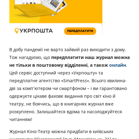
В добу пандемії не варто зайвий раз виходити з дому.
Тож нагадуємо, що
передплатити наш журнал можна
не тільки в поштовому відділенні, а також
онлайн
.
Цей сервіс доступний через «Укрпошту» та
передплатне агентство «SmartPress». Всього хвилина-
дві за комп’ютером чи смартфоном – і ви гарантовано
одержуєте цікаве фахове видання про світ кіно й
театру, не боячись, що в книгарнях журнал вже
розкуплено. Залишайтеся вдома та насолоджуйтеся
читанням!
Журнал Кіно-Театр можна придбати в київських