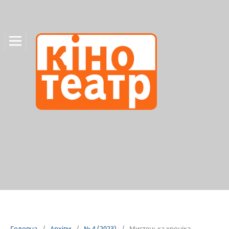
Головна
/
Архіви
/
№ 4 (2023)
/
Мистецька хроніка