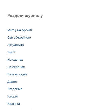
Розділи журналу
Митці на фронті
Світ з Україною
Актуально
Зміст
На сценах
На екранах
Вісті зі студій
Діалог
Згадаймо
Історія
Класика