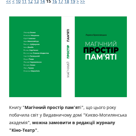
<<
<
10
11
12
13
14
15
16
17
18
19
>
>>
Книгу "
Магічний простір пам'ят
і", що цього року
побачила світ у Видавничому домі "Києво-Могилянська
академія",
можна замовити в редакції журналу
"Кіно-Театр"
.