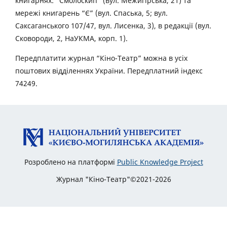
книгарнях: “Смолоскип” (вул. Межигірська, 21) та
мережі книгарень “Є” (вул. Спаська, 5; вул.
Саксаганського 107/47, вул. Лисенка, 3), в редакції (вул.
Сковороди, 2, НаУКМА, корп. 1).
Передплатити журнал “Кіно-Театр” можна в усіх
поштових відділеннях України. Передплатний індекс
74249.
Розроблено на платформі
Public Knowledge Project
Журнал "Кіно-Театр"©2021-2026