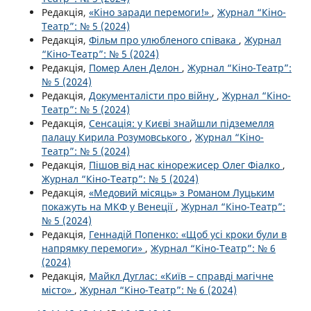
Редакція,
«Кіно заради перемоги!»
,
Журнал “Кіно-
Театр”: № 5 (2024)
Редакція,
Фільм про улюбленого співака
,
Журнал
“Кіно-Театр”: № 5 (2024)
Редакція,
Помер Ален Делон
,
Журнал “Кіно-Театр”:
№ 5 (2024)
Редакція,
Документалісти про війну
,
Журнал “Кіно-
Театр”: № 5 (2024)
Редакція,
Сенсація: у Києві знайшли підземелля
палацу Кирила Розумовського
,
Журнал “Кіно-
Театр”: № 5 (2024)
Редакція,
Пішов від нас кінорежисер Олег Фіалко
,
Журнал “Кіно-Театр”: № 5 (2024)
Редакція,
«Медовий місяць» з Романом Луцьким
покажуть на МКФ у Венеції
,
Журнал “Кіно-Театр”:
№ 5 (2024)
Редакція,
Геннадій Попенко: «Щоб усі кроки були в
напрямку перемоги»
,
Журнал “Кіно-Театр”: № 6
(2024)
Редакція,
Майкл Дуглас: «Київ – справді магічне
місто»
,
Журнал “Кіно-Театр”: № 6 (2024)