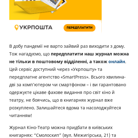
В добу пандемії не варто зайвий раз виходити з дому.
Тож нагадуємо, що
передплатити наш журнал можна
не тільки в поштовому відділенні, а також
онлайн
.
Цей сервіс доступний через «Укрпошту» та
передплатне агентство «SmartPress». Всього хвилина-
дві за комп’ютером чи смартфоном – і ви гарантовано
одержуєте цікаве фахове видання про світ кіно й
театру, не боячись, що в книгарнях журнал вже
розкуплено. Залишайтеся вдома та насолоджуйтеся
читанням!
Журнал Кіно-Театр можна придбати в київських
книгарнях: “Смолоскип” (вул. Межигірська, 21) та