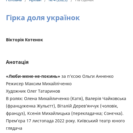
Гірка доля українок
Вікторія Котенок
Анотація
«Люби-мене-не-покинь»
за п’єсою Ольги Анненко
Режисер Максим Михайліченко
Художник Олег Татаринов
В ролях: Олена Михайличенко (Катя), Валерія Чайковська
(француженка Жульєтт), Віталій Дерев’янчук (чоловік,
француз), Ксенія Михайлицька (перекладачка; Сонєчка).
Прем’єра 17 листопада 2022 року. Київський театр юного
глядача