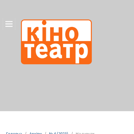
Головна
/
Архіви
/
№ 4 (2023)
/
На сценах