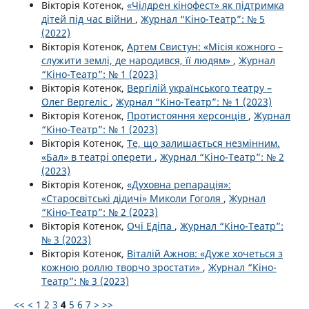
Вікторія Котенок,
«Чілдрен кінофест» як підтримка
дітей під час війни
,
Журнал “Кіно-Театр”: № 5
(2022)
Вікторія Котенок,
Артем Свистун: «Місія кожного –
служити землі, де народився, її людям»
,
Журнал
“Кіно-Театр”: № 1 (2023)
Вікторія Котенок,
Вергілій українського театру –
Олег Вергеліс
,
Журнал “Кіно-Театр”: № 1 (2023)
Вікторія Котенок,
Протистояння херсонців
,
Журнал
“Кіно-Театр”: № 1 (2023)
Вікторія Котенок,
Те, що залишається незмінним.
«Бал» в театрі оперети
,
Журнал “Кіно-Театр”: № 2
(2023)
Вікторія Котенок,
«Духовна репарація»:
«Старосвітські дідичі» Миколи Гоголя
,
Журнал
“Кіно-Театр”: № 2 (2023)
Вікторія Котенок,
Очі Едіпа
,
Журнал “Кіно-Театр”:
№ 3 (2023)
Вікторія Котенок,
Віталій Ажнов: «Дуже хочеться з
кожною роллю творчо зростати»
,
Журнал “Кіно-
Театр”: № 3 (2023)
<<
<
1
2
3
4
5
6
7
>
>>