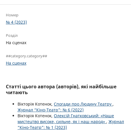
Номер
№ 4 (2023)
Розділ
На сценах
##category.category##
На сценах
Статті цього автора (авторів), які найбільше
читають
Вікторія Котенок,
Спогади про Людину Театру
,
Журнал “Кіно-Театр”: № 6 (2022)
Вікторія Котенок,
Олексій Гнатковський: «Наше
мистецтво високе, сильне, як і наш народ»
,
Журнал
“Кіно-Театр”: № 1 (2023)