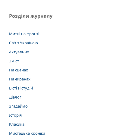
Розділи журналу
Митці на фронті
Світ з Україною
Актуально
Зміст
На сценах
На екранах
Вісті зі студій
Діалог
Згадаймо
Історія
Класика
Мистецька хроніка