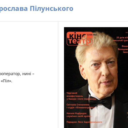
рослава Пілунського
ооператор, нині –
«Піл».