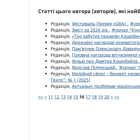
Статті цього автора (авторів), які на
Редакція,
Фестиваль-Премія «GRA»
,
Журн
Редакція,
Зміст за 2024 рік
,
Журнал “Кіно
Редакція,
«Тіні забутих предків» Коцюб
Редакція,
Державні нагороди кінематог
Редакція,
Пам’ятник Олександру Довжен
Редакція,
Головна нагорода вітчизняної 
Редакція,
Фільм про Дмитра Коцюбайла
Редакція,
Ярослав Пілунський
,
Журнал “К
Редакція,
Медійній сфері – бюджет незмі
Театр”: № 1 (2025)
Редакція,
Актуальні проблеми української
<<
<
11
12
13
14
15
16
17
18
19
20
>
>>