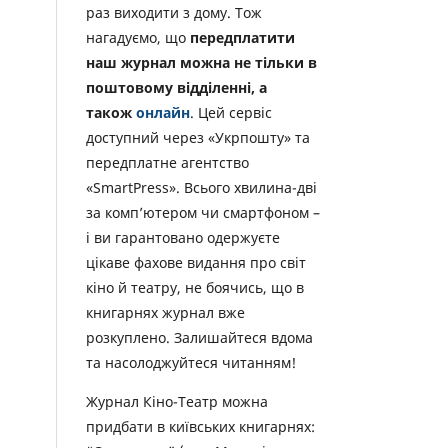
раз виходити з дому. Тож
нагадуємо, що
передплатити
наш журнал можна не тільки в
поштовому відділенні, а
також
онлайн
. Цей сервіс
доступний через «Укрпошту» та
передплатне агентство
«SmartPress». Всього хвилина-дві
за комп’ютером чи смартфоном –
і ви гарантовано одержуєте
цікаве фахове видання про світ
кіно й театру, не боячись, що в
книгарнях журнал вже
розкуплено. Залишайтеся вдома
та насолоджуйтеся читанням!
Журнал Кіно-Театр можна
придбати в київських книгарнях: