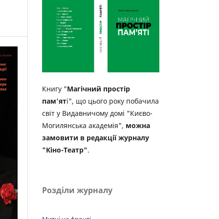
Книгу "
Магічний простір
пам'ят
і", що цього року побачила
світ у Видавничому домі "Києво-
Могилянська академія",
можна
замовити в редакції журналу
"Кіно-Театр"
.
Розділи журналу