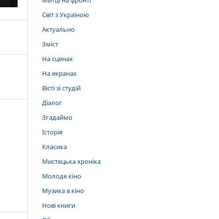
Митці на фронті
Світ з Україною
Актуально
Зміст
На сценах
На екранах
Вісті зі студій
Діалог
Згадаймо
Історія
Класика
Мистецька хроніка
Молоде кіно
Музика в кіно
Нові книги