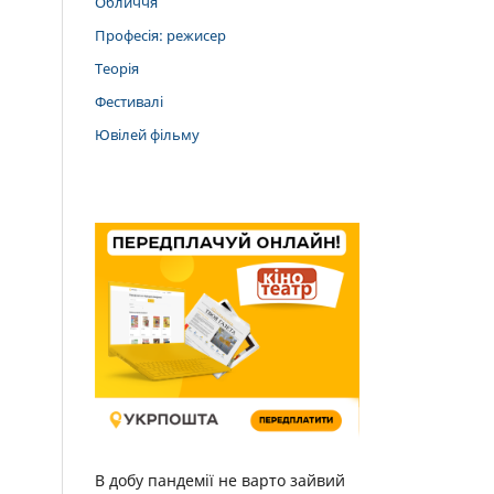
Обличчя
Професія: режисер
Теорія
Фестивалі
Ювілей фільму
В добу пандемії не варто зайвий