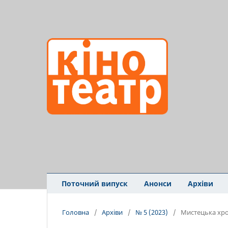
Поточний випуск
Анонси
Архіви
Головна
/
Архіви
/
№ 5 (2023)
/
Мистецька хро