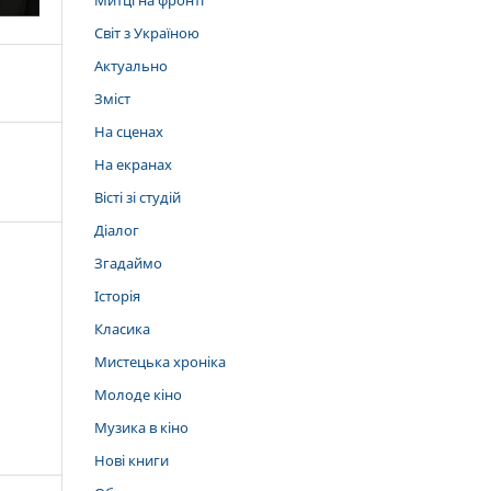
Митці на фронті
Світ з Україною
Актуально
Зміст
На сценах
На екранах
Вісті зі студій
Діалог
Згадаймо
Історія
Класика
Мистецька хроніка
Молоде кіно
Музика в кіно
Нові книги