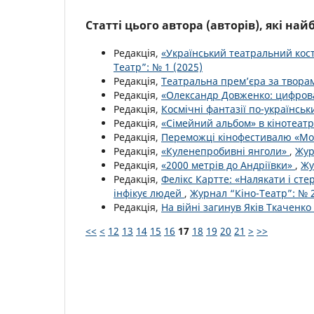
Статті цього автора (авторів), які на
Редакція,
«Український театральний кост
Театр”: № 1 (2025)
Редакція,
Театральна прем’єра за твор
Редакція,
«Олександр Довженко: цифров
Редакція,
Космічні фантазії по-українсь
Редакція,
«Сімейний альбом» в кінотеатр
Редакція,
Переможці кінофестивалю «Мо
Редакція,
«Куленепробивні янголи»
,
Жур
Редакція,
«2000 метрів до Андріївки»
,
Жу
Редакція,
Фелікс Картте: «Налякати і ст
інфікує людей
,
Журнал “Кіно-Театр”: № 2
Редакція,
На війні загинув Яків Ткаченко
<<
<
12
13
14
15
16
17
18
19
20
21
>
>>