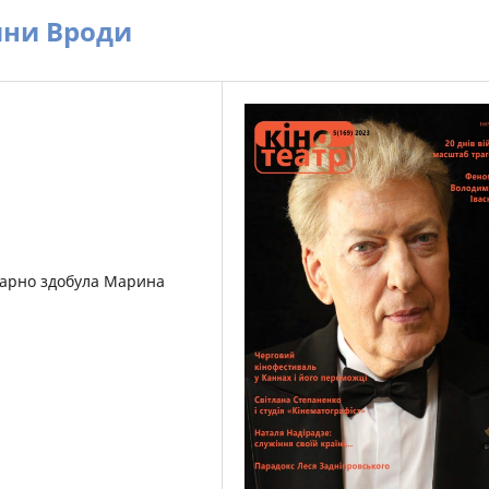
ини Вроди
карно здобула Марина