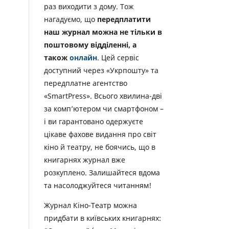
раз виходити з дому. Тож
нагадуємо, що
передплатити
наш журнал можна не тільки в
поштовому відділенні, а
також
онлайн
. Цей сервіс
доступний через «Укрпошту» та
передплатне агентство
«SmartPress». Всього хвилина-дві
за комп’ютером чи смартфоном –
і ви гарантовано одержуєте
цікаве фахове видання про світ
кіно й театру, не боячись, що в
книгарнях журнал вже
розкуплено. Залишайтеся вдома
та насолоджуйтеся читанням!
Журнал Кіно-Театр можна
придбати в київських книгарнях: