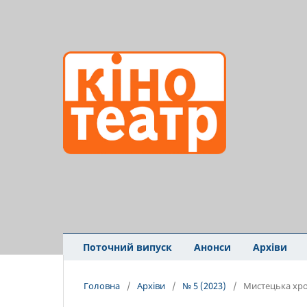
Поточний випуск
Анонси
Архіви
Головна
/
Архіви
/
№ 5 (2023)
/
Мистецька хро