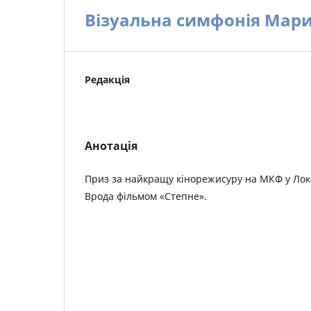
Візуальна симфонія Мар
Редакція
Анотація
Приз за найкращу кінорежисуру на МКФ у Ло
Врода фільмом «Степне».