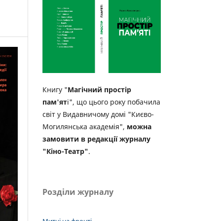
Книгу "
Магічний простір
пам'ят
і", що цього року побачила
світ у Видавничому домі "Києво-
Могилянська академія",
можна
замовити в редакції журналу
"Кіно-Театр"
.
Розділи журналу