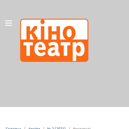
Головна
/
Архіви
/
№ 2 (2021)
/
Фестивалі