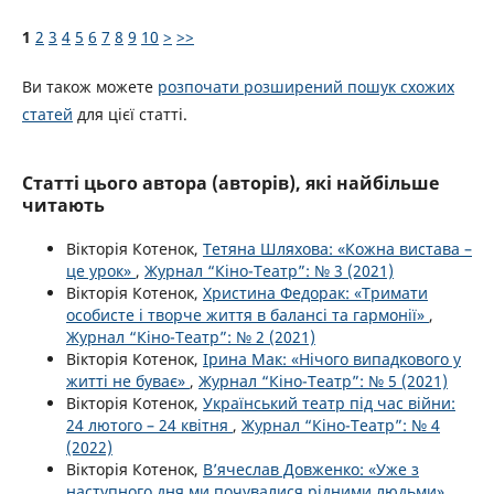
1
2
3
4
5
6
7
8
9
10
>
>>
Ви також можете
розпочати розширений пошук схожих
статей
для цієї статті.
Статті цього автора (авторів), які найбільше
читають
Вікторія Котенок,
Тетяна Шляхова: «Кожна вистава –
це урок»
,
Журнал “Кіно-Театр”: № 3 (2021)
Вікторія Котенок,
Христина Федорак: «Тримати
особисте і творче життя в балансі та гармонії»
,
Журнал “Кіно-Театр”: № 2 (2021)
Вікторія Котенок,
Ірина Мак: «Нічого випадкового у
житті не буває»
,
Журнал “Кіно-Театр”: № 5 (2021)
Вікторія Котенок,
Український театр під час війни:
24 лютого – 24 квітня
,
Журнал “Кіно-Театр”: № 4
(2022)
Вікторія Котенок,
В’ячеслав Довженко: «Уже з
наступного дня ми почувалися рідними людьми»
,