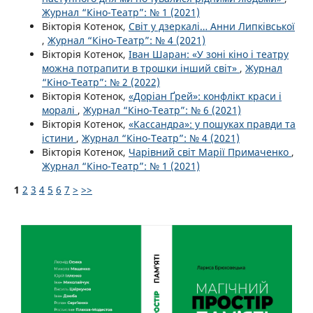
Журнал “Кіно-Театр”: № 1 (2021)
Вікторія Котенок,
Світ у дзеркалі… Анни Липківської
,
Журнал “Кіно-Театр”: № 4 (2021)
Вікторія Котенок,
Іван Шаран: «У зоні кіно і театру
можна потрапити в трошки інший світ»
,
Журнал
“Кіно-Театр”: № 2 (2022)
Вікторія Котенок,
«Доріан Ґрей»: конфлікт краси і
моралі
,
Журнал “Кіно-Театр”: № 6 (2021)
Вікторія Котенок,
«Кассандра»: у пошуках правди та
істини
,
Журнал “Кіно-Театр”: № 4 (2021)
Вікторія Котенок,
Чарівний світ Марії Примаченко
,
Журнал “Кіно-Театр”: № 1 (2021)
1
2
3
4
5
6
7
>
>>