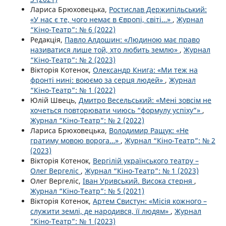
Лариса Брюховецька,
Ростислав Держипільський:
«У нас є те, чого немає в Європі, світі…»
,
Журнал
“Кіно-Театр”: № 6 (2022)
Редакція,
Павло Алдошин: «Людиною має право
називатися лише той, хто любить землю»
,
Журнал
“Кіно-Театр”: № 2 (2023)
Вікторія Котенок,
Олександр Книга: «Ми теж на
фронті нині: воюємо за серця людей»
,
Журнал
“Кіно-Театр”: № 1 (2022)
Юлій Швець,
Дмитро Весельський: «Мені зовсім не
хочеться повторювати чиюсь “формулу успіху”»
,
Журнал “Кіно-Театр”: № 2 (2022)
Лариса Брюховецька,
Володимир Ращук: «Не
гратиму мовою ворога…»
,
Журнал “Кіно-Театр”: № 2
(2023)
Вікторія Котенок,
Вергілій українського театру –
Олег Вергеліс
,
Журнал “Кіно-Театр”: № 1 (2023)
Олег Вергеліс,
Іван Уривський. Висока стерня
,
Журнал “Кіно-Театр”: № 5 (2021)
Вікторія Котенок,
Артем Свистун: «Місія кожного –
служити землі, де народився, її людям»
,
Журнал
“Кіно-Театр”: № 1 (2023)