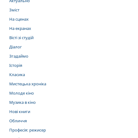
Актуально
Зміст
На сценах
На екранах
Вісті зі студій
Діалог
Згадаймо
Історія
Класика
Мистецька хроніка
Молоде кіно
Музика в кіно
Нові книги
Обличчя
Професія: режисер