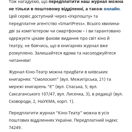
Тож нагадуємо, що
передплатити наш журнал можна
не тільки в поштовому відділенні, а також
онлайн
.
Цей сервіс доступний через «Укрпошту» та
передплатне агентство «SmartPress». Всього хвилина-
дві за комп’ютером чи смартфоном – і ви гарантовано
одержуєте цікаве фахове видання про світ кіно й
театру, не боячись, що в книгарнях журнал вже
розкуплено. Залишайтеся вдома та насолоджуйтеся
читанням!
Журнал Кіно-Театр можна придбати в київських
книгарнях: “Смолоскип” (вул. Межигірська, 21) та
мережі книгарень “Є” (вул. Спаська, 5; вул.
Саксаганського 107/47, вул. Лисенка, 3), в редакції (вул.
Сковороди, 2, НаУКМА, корп. 1).
Передплатити журнал “Кіно-Театр” можна в усіх
поштових відділеннях України. Передплатний індекс
74249.