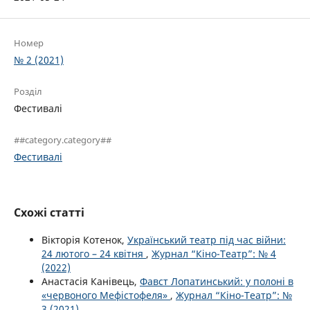
Номер
№ 2 (2021)
Розділ
Фестивалі
##category.category##
Фестивалі
Схожі статті
Вікторія Котенок,
Український театр під час війни:
24 лютого – 24 квітня
,
Журнал “Кіно-Театр”: № 4
(2022)
Анастасія Канівець,
Фавст Лопатинський: у полоні в
«червоного Мефістофеля»
,
Журнал “Кіно-Театр”: №
3 (2021)