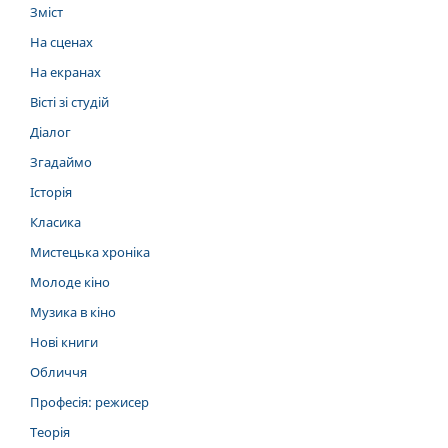
Зміст
На сценах
На екранах
Вісті зі студій
Діалог
Згадаймо
Історія
Класика
Мистецька хроніка
Молоде кіно
Музика в кіно
Нові книги
Обличчя
Професія: режисер
Теорія