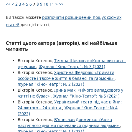
<<
<
2
3
4
5
6
7
8
9
10
11
>
>>
Ви також можете
розпочати розширений пошук схожих
статей
для цієї статті.
Статті цього автора (авторів), які найбільше
читають
Вікторія Котенок,
Тетяна Шляхова: «Кожна вистава –
це урок»
,
Журнал “Кіно-Театр”: № 3 (2021)
Вікторія Котенок,
Христина Федорак: «Тримати
особисте і творче життя в балансі та гармонії»
,
Журнал “Кіно-Театр”: № 2 (2021)
Вікторія Котенок,
Ірина Мак: «Нічого випадкового у
житті не буває»
,
Журнал “Кіно-Театр”: № 5 (2021)
Вікторія Котенок,
Український театр під час війни:
24 лютого – 24 квітня
,
Журнал “Кіно-Театр”: № 4
(2022)
Вікторія Котенок,
В’ячеслав Довженко: «Уже з
наступного дня ми почувалися рідними людьми»
,
Журнал “Кіно-Театр”: № 1 (2021)