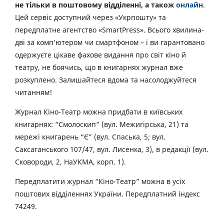
не тільки в поштовому відділенні, а також
онлайн
.
Цей сервіс доступний через «Укрпошту» та
передплатне агентство «SmartPress». Всього хвилина-
дві за комп’ютером чи смартфоном – і ви гарантовано
одержуєте цікаве фахове видання про світ кіно й
театру, не боячись, що в книгарнях журнал вже
розкуплено. Залишайтеся вдома та насолоджуйтеся
читанням!
Журнал Кіно-Театр можна придбати в київських
книгарнях: “Смолоскип” (вул. Межигірська, 21) та
мережі книгарень “Є” (вул. Спаська, 5; вул.
Саксаганського 107/47, вул. Лисенка, 3), в редакції (вул.
Сковороди, 2, НаУКМА, корп. 1).
Передплатити журнал “Кіно-Театр” можна в усіх
поштових відділеннях України. Передплатний індекс
74249.