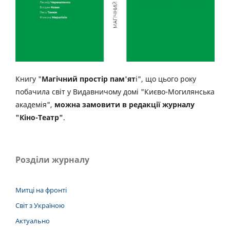
Книгу "
Магічний простір пам'ят
і", що цього року
побачила світ у Видавничому домі "Києво-Могилянська
академія",
можна замовити в редакції журналу
"Кіно-Театр"
.
Розділи журналу
Митці на фронті
Світ з Україною
Актуально