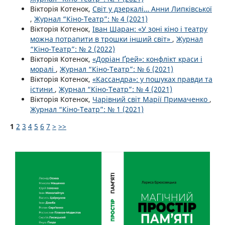
Вікторія Котенок,
Світ у дзеркалі… Анни Липківської
,
Журнал “Кіно-Театр”: № 4 (2021)
Вікторія Котенок,
Іван Шаран: «У зоні кіно і театру
можна потрапити в трошки інший світ»
,
Журнал
“Кіно-Театр”: № 2 (2022)
Вікторія Котенок,
«Доріан Ґрей»: конфлікт краси і
моралі
,
Журнал “Кіно-Театр”: № 6 (2021)
Вікторія Котенок,
«Кассандра»: у пошуках правди та
істини
,
Журнал “Кіно-Театр”: № 4 (2021)
Вікторія Котенок,
Чарівний світ Марії Примаченко
,
Журнал “Кіно-Театр”: № 1 (2021)
1
2
3
4
5
6
7
>
>>