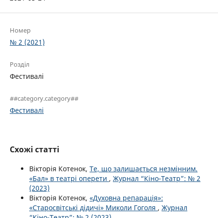
Номер
№ 2 (2021)
Розділ
Фестивалі
##category.category##
Фестивалі
Схожі статті
Вікторія Котенок,
Те, що залишається незмінним.
«Бал» в театрі оперети
,
Журнал “Кіно-Театр”: № 2
(2023)
Вікторія Котенок,
«Духовна репарація»:
«Старосвітські дідичі» Миколи Гоголя
,
Журнал
“Кіно-Театр”: № 2 (2023)