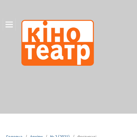
Головна
/
Архіви
/
№ 2 (2021)
/
Фестивалі