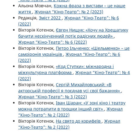
Альона Мовчан,
Кожна фраза з вистави – це наше
життя
,
Журнал “Кіно-Театр”: № 2 (2023)
Редакція,
Зміст 2022
,
Журнал “Кіно-Театр”: № 6
(2022)
Вікторія Котенок,
Євген Нищук: «Хочу на Хрещатику
бачити нескінченний потік радісних людей»
,
Журнал “Кіно-Театр”: № 6 (2022)
Вікторія Котенок,
Петро Ільченко: «Шельменко» – це
самоіронія українців
,
Журнал “Кіно-Театр”: № 6
(2022)
Вікторія Котенок,
«Код Ступки»: міжнародна і
міжкультурна платформа
,
Журнал “Кіно-Театр”: № 4
(2022)
Вікторія Котенок,
Сергій Михайловський: «В
акторській професії я поєднав усі свої бажання»
,
Журнал “Кіно-Театр”: № 3 (2022)
Вікторія Котенок,
Іван Шаран: «У зоні кіно і театру
можна потрапити в трошки інший світ»
,
Журнал
“Кіно-Театр”: № 2 (2022)
Вікторія Котенок,
На свято до корифеїв
,
Журнал
“Кіно-Театр”: № 2 (2022)