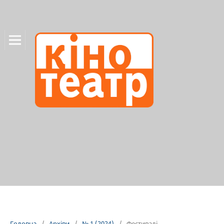
Головна
/
Архіви
/
№ 1 (2024)
/
Фестивалі