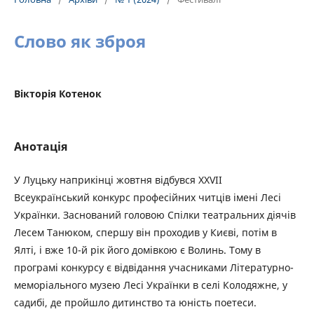
Слово як зброя
Вікторія Котенок
Анотація
У Луцьку наприкінці жовтня відбувся XXVII
Всеукраїнський конкурс професійних читців імені Лесі
Українки. Заснований головою Спілки театральних діячів
Лесем Танюком, спершу він проходив у Києві, потім в
Ялті, і вже 10-й рік його домівкою є Волинь. Тому в
програмі конкурсу є відвідання учасниками Літературно-
меморіального музею Лесі Українки в селі Колодяжне, у
садибі, де пройшло дитинство та юність поетеси.