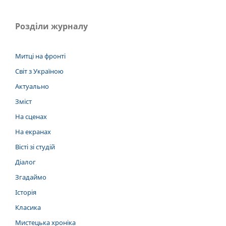
Розділи журналу
Митці на фронті
Світ з Україною
Актуально
Зміст
На сценах
На екранах
Вісті зі студій
Діалог
Згадаймо
Історія
Класика
Мистецька хроніка