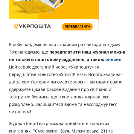
В добу пандемії не варто зайвий раз виходити з дому.
Тож нагадуємо, що
передплатити наш журнал можна
не тільки в поштовому відділенні, а також
онлайн
.
Цей сервіс доступний через «Укрпошту» та
передплатне агентство «SmartPress». Всього хвилина-
дві за комп’ютером чи смартфоном – і ви гарантовано
одержуєте цікаве фахове видання про світ кіно й
театру, не боячись, що в книгарнях журнал вже
розкуплено. Залишайтеся вдома та насолоджуйтеся
читанням!
Журнал Кіно-Театр можна придбати в київських
книгарнях: “Смолоскип” (вул. Межигірська, 21) та