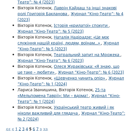
Театр”: № 4 (2023)
Вікторія Котенок,
Лаврін Кайдаш та інші знакові
ролі Григорія Бакланова
,
Журнал “Кіно-Театр”: № 4
(2023)
Вікторія Котенок,
Історія «крилатої» спокути
,
Журнал “Кіно-Театр”: № 5 (2023)
Вікторія Котенок,
Наталія Надірадзе: «Це моє
служіння нашій країні, людям, воїнам…»
,
Журнал
“Кіно-Театр”: № 5 (2023)
Вікторія Котенок,
Театральний запит на Мрожека
,
Журнал “Кіно-Театр”: № 6 (2023)
Вікторія Котенок,
Олеся Жураківська: «Я знаю, що
це таке – любити»
,
Журнал “Кіно-Театр”: № 6 (2023)
Вікторія Котенок,
«Шевченко чинить опір»
,
Журнал
“Кіно-Театр”: № 1 (2024)
Лариса Іванишина, Вікторія Котенок,
25-та
«Мельпомена Таврії»: Ми – вдома!
,
Журнал “Кіно-
Театр”: № 1 (2024)
Вікторія Котенок,
Український театр живий і як
ніколи важливий для глядача
,
Журнал “Кіно-Театр”:
№ 2 (2024)
<<
<
1
2
3
4
5
6
7
>
>>