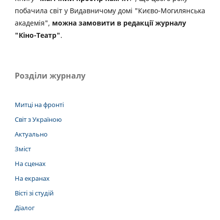
побачила світ у Видавничому домі "Києво-Могилянська
академія",
можна замовити в редакції журналу
"Кіно-Театр"
.
Розділи журналу
Митці на фронті
Світ з Україною
Актуально
Зміст
На сценах
На екранах
Вісті зі студій
Діалог