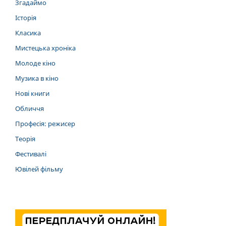
Згадаймо
Історія
Класика
Мистецька хроніка
Молоде кіно
Музика в кіно
Нові книги
Обличчя
Професія: режисер
Теорія
Фестивалі
Ювілей фільму