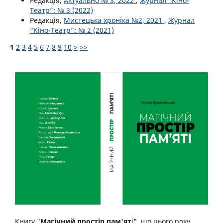
Редакція,
Актуально № 3, 2022
,
Журнал “Кіно-
Театр”: № 3 (2022)
Редакція,
Мистецька хроніка №2, 2021
,
Журнал
“Кіно-Театр”: № 2 (2021)
1
2
3
4
5
6
7
8
9
10
>
>>
Книгу "
Магічний простір пам'ят
і", що цього року