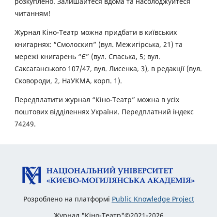
розкуплено. Залишайтеся вдома та насолоджуйтеся
читанням!
Журнал Кіно-Театр можна придбати в київських
книгарнях: “Смолоскип” (вул. Межигірська, 21) та
мережі книгарень “Є” (вул. Спаська, 5; вул.
Саксаганського 107/47, вул. Лисенка, 3), в редакції (вул.
Сковороди, 2, НаУКМА, корп. 1).
Передплатити журнал “Кіно-Театр” можна в усіх
поштових відділеннях України. Передплатний індекс
74249.
Розроблено на платформі
Public Knowledge Project
Журнал "Кіно-Театр"©2021-2026