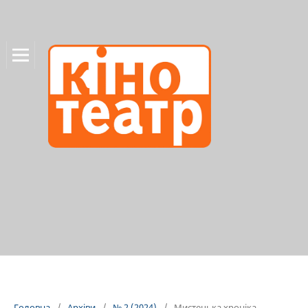
Головна
/
Архіви
/
№ 2 (2024)
/
Мистецька хроніка