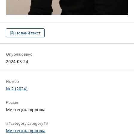
Повний текст
Опубліковано
2024-03-24
Номер
№ 2 (2024)
Розділ
Мистецька хроніка
##category.category##
Мистецька хроніка