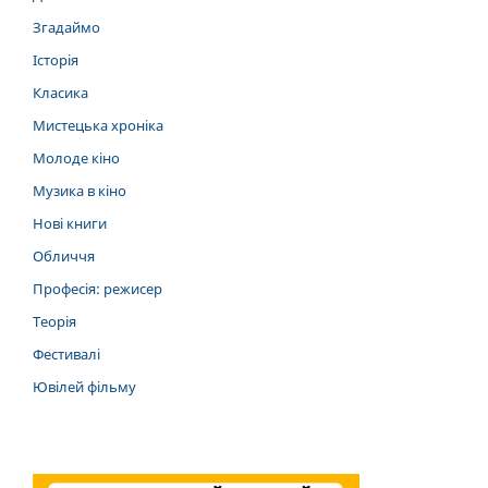
Згадаймо
Історія
Класика
Мистецька хроніка
Молоде кіно
Музика в кіно
Нові книги
Обличчя
Професія: режисер
Теорія
Фестивалі
Ювілей фільму