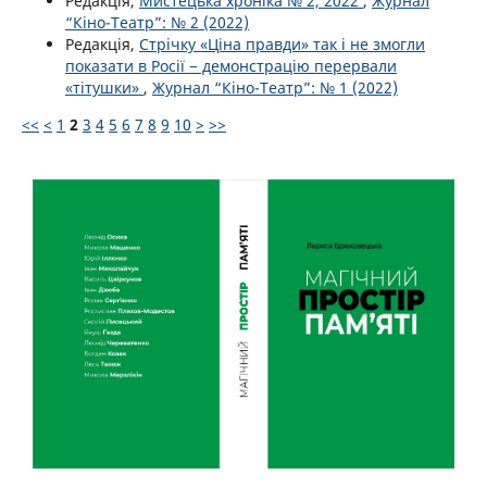
Редакція,
Мистецька хроніка № 2, 2022
,
Журнал
“Кіно-Театр”: № 2 (2022)
Редакція,
Стрічку «Ціна правди» так і не змогли
показати в Росії − демонстрацію перервали
«тітушки»
,
Журнал “Кіно-Театр”: № 1 (2022)
<<
<
1
2
3
4
5
6
7
8
9
10
>
>>