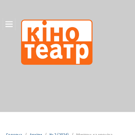
Головна
/
Архіви
/
№ 2 (2024)
/
Мистецька хроніка