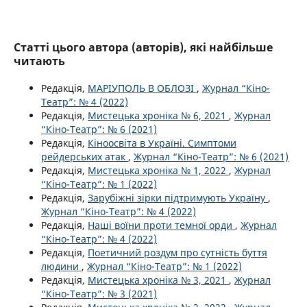
Статті цього автора (авторів), які найбільше
читають
Редакція,
МАРІУПОЛЬ В ОБЛОЗІ
,
Журнал “Кіно-
Театр”: № 4 (2022)
Редакція,
Мистецька хроніка № 6, 2021
,
Журнал
“Кіно-Театр”: № 6 (2021)
Редакція,
Кіноосвіта в Україні. Симптоми
рейдерських атак
,
Журнал “Кіно-Театр”: № 6 (2021)
Редакція,
Мистецька хроніка № 1, 2022
,
Журнал
“Кіно-Театр”: № 1 (2022)
Редакція,
Зарубіжні зірки підтримують Україну
,
Журнал “Кіно-Театр”: № 4 (2022)
Редакція,
Наші воїни проти темної орди
,
Журнал
“Кіно-Театр”: № 4 (2022)
Редакція,
Поетичний роздум про сутність буття
людини
,
Журнал “Кіно-Театр”: № 1 (2022)
Редакція,
Мистецька хроніка № 3, 2021
,
Журнал
“Кіно-Театр”: № 3 (2021)