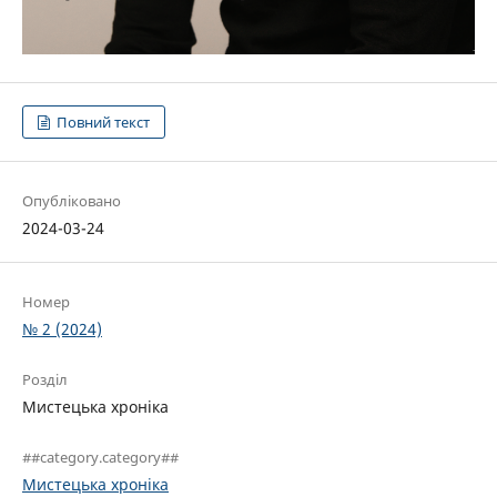
Повний текст
Опубліковано
2024-03-24
Номер
№ 2 (2024)
Розділ
Мистецька хроніка
##category.category##
Мистецька хроніка