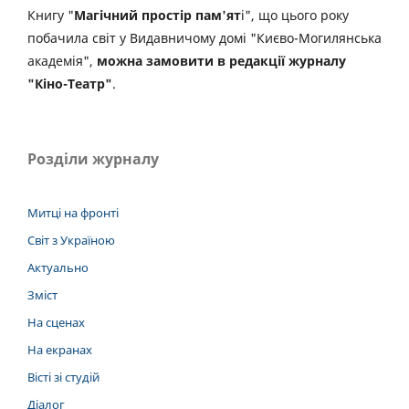
Книгу "
Магічний простір пам'ят
і", що цього року
побачила світ у Видавничому домі "Києво-Могилянська
академія",
можна замовити в редакції журналу
"Кіно-Театр"
.
Розділи журналу
Митці на фронті
Світ з Україною
Актуально
Зміст
На сценах
На екранах
Вісті зі студій
Діалог