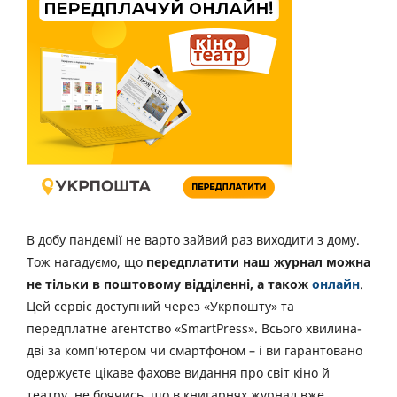
В добу пандемії не варто зайвий раз виходити з дому.
Тож нагадуємо, що
передплатити наш журнал можна
не тільки в поштовому відділенні, а також
онлайн
.
Цей сервіс доступний через «Укрпошту» та
передплатне агентство «SmartPress». Всього хвилина-
дві за комп’ютером чи смартфоном – і ви гарантовано
одержуєте цікаве фахове видання про світ кіно й
театру, не боячись, що в книгарнях журнал вже