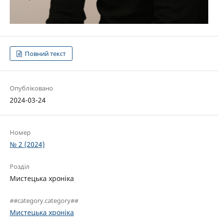
Повний текст
Опубліковано
2024-03-24
Номер
№ 2 (2024)
Розділ
Мистецька хроніка
##category.category##
Мистецька хроніка