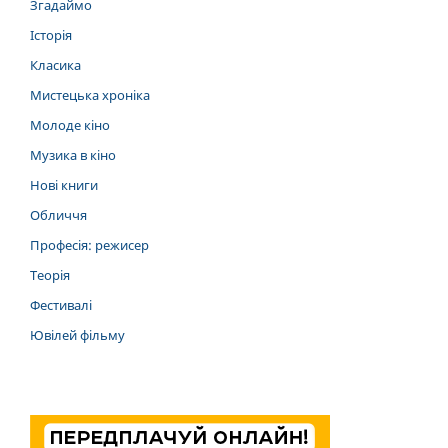
Згадаймо
Історія
Класика
Мистецька хроніка
Молоде кіно
Музика в кіно
Нові книги
Обличчя
Професія: режисер
Теорія
Фестивалі
Ювілей фільму