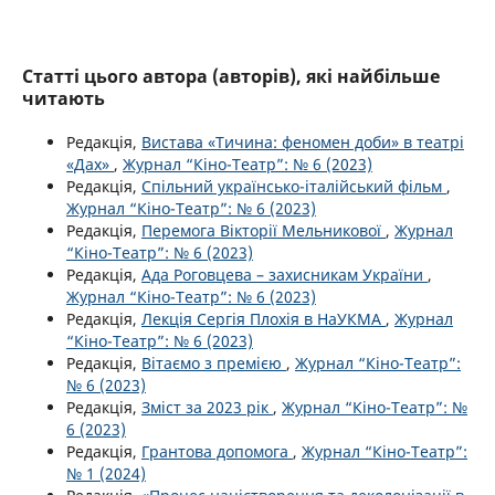
Статті цього автора (авторів), які найбільше
читають
Редакція,
Вистава «Тичина: феномен доби» в театрі
«Дах»
,
Журнал “Кіно-Театр”: № 6 (2023)
Редакція,
Спільний українсько-італійський фільм
,
Журнал “Кіно-Театр”: № 6 (2023)
Редакція,
Перемога Вікторії Мельникової
,
Журнал
“Кіно-Театр”: № 6 (2023)
Редакція,
Ада Роговцева – захисникам України
,
Журнал “Кіно-Театр”: № 6 (2023)
Редакція,
Лекція Сергія Плохія в НаУКМА
,
Журнал
“Кіно-Театр”: № 6 (2023)
Редакція,
Вітаємо з премією
,
Журнал “Кіно-Театр”:
№ 6 (2023)
Редакція,
Зміст за 2023 рік
,
Журнал “Кіно-Театр”: №
6 (2023)
Редакція,
Грантова допомога
,
Журнал “Кіно-Театр”:
№ 1 (2024)