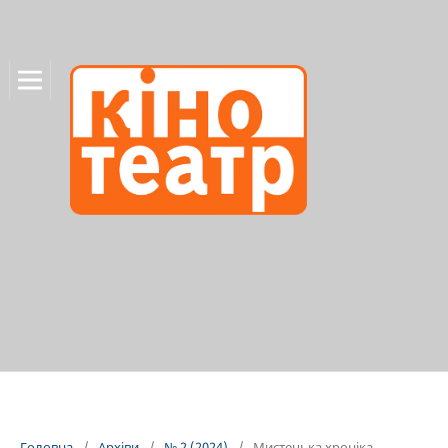
Головна
/
Архіви
/
№ 2 (2024)
/
Мистецька хроніка