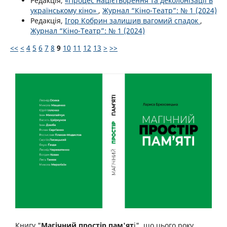
Редакція,
«Процес націєтворення та деколонізації в
українському кіно»
,
Журнал “Кіно-Театр”: № 1 (2024)
Редакція,
Ігор Кобрин залишив вагомий спадок
,
Журнал “Кіно-Театр”: № 1 (2024)
<<
<
4
5
6
7
8
9
10
11
12
13
>
>>
Книгу "
Магічний простір пам'ят
і", що цього року