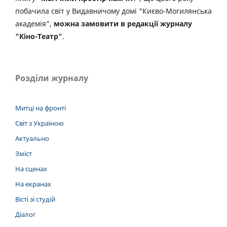
побачила світ у Видавничому домі "Києво-Могилянська
академія",
можна замовити в редакції журналу
"Кіно-Театр"
.
Розділи журналу
Митці на фронті
Світ з Україною
Актуально
Зміст
На сценах
На екранах
Вісті зі студій
Діалог