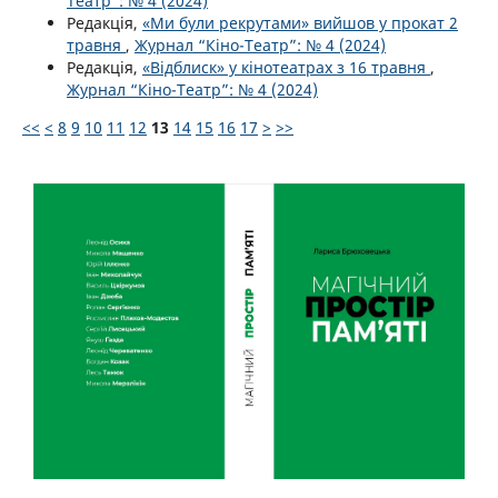
Театр”: № 4 (2024)
Редакція,
«Ми були рекрутами» вийшов у прокат 2
травня
,
Журнал “Кіно-Театр”: № 4 (2024)
Редакція,
«Відблиск» у кінотеатрах з 16 травня
,
Журнал “Кіно-Театр”: № 4 (2024)
<<
<
8
9
10
11
12
13
14
15
16
17
>
>>