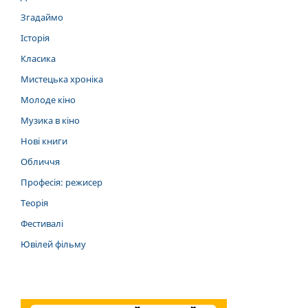
Згадаймо
Історія
Класика
Мистецька хроніка
Молоде кіно
Музика в кіно
Нові книги
Обличчя
Професія: режисер
Теорія
Фестивалі
Ювілей фільму