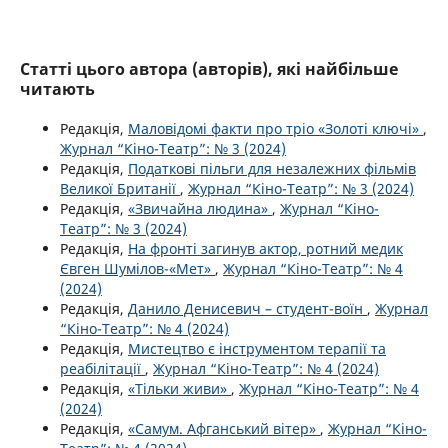
Статті цього автора (авторів), які найбільше
читають
Редакція,
Маловідомі факти про тріо «Золоті ключі»
,
Журнал “Кіно-Театр”: № 3 (2024)
Редакція,
Податкові пільги для незалежних фільмів
Великої Британії
,
Журнал “Кіно-Театр”: № 3 (2024)
Редакція,
«Звичайна людина»
,
Журнал “Кіно-
Театр”: № 3 (2024)
Редакція,
На фронті загинув актор, ротний медик
Євген Шумілов-«Мет»
,
Журнал “Кіно-Театр”: № 4
(2024)
Редакція,
Данило Денисевич – студент-воїн
,
Журнал
“Кіно-Театр”: № 4 (2024)
Редакція,
Мистецтво є інструментом терапії та
реабілітації
,
Журнал “Кіно-Театр”: № 4 (2024)
Редакція,
«Тільки живи»
,
Журнал “Кіно-Театр”: № 4
(2024)
Редакція,
«Самум. Афганський вітер»
,
Журнал “Кіно-