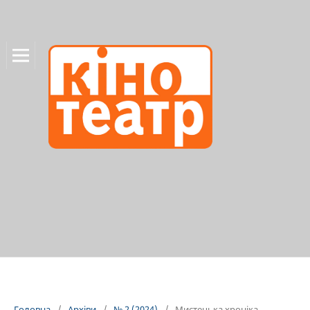
Головна
/
Архіви
/
№ 2 (2024)
/
Мистецька хроніка