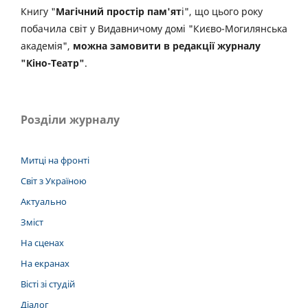
Книгу "
Магічний простір пам'ят
і", що цього року
побачила світ у Видавничому домі "Києво-Могилянська
академія",
можна замовити в редакції журналу
"Кіно-Театр"
.
Розділи журналу
Митці на фронті
Світ з Україною
Актуально
Зміст
На сценах
На екранах
Вісті зі студій
Діалог