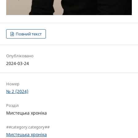
Повний текст
Опубліковано
2024-03-24
Номер
№ 2 (2024)
Розділ
Мистецька хроніка
##category.category##
Мистецька хроніка