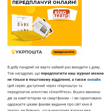
В добу пандемії не варто зайвий раз виходити з дому.
Тож нагадуємо, що
передплатити наш журнал можна
не тільки в поштовому відділенні, а також
онлайн
.
Цей сервіс доступний через «Укрпошту» та
передплатне агентство «SmartPress». Всього хвилина-
дві за комп’ютером чи смартфоном – і ви гарантовано
одержуєте цікаве фахове видання про світ кіно й
театру, не боячись, що в книгарнях журнал вже