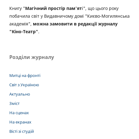
Книгу "
Магічний простір пам'ят
і", що цього року
побачила світ у Видавничому домі "Києво-Могилянська
академія",
можна замовити в редакції журналу
"Кіно-Театр"
.
Розділи журналу
Митці на фронті
Світ з Україною
Актуально
Зміст
На сценах
На екранах
Вісті зі студій