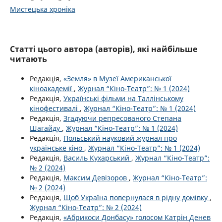
Мистецька хроніка
Статті цього автора (авторів), які найбільше
читають
Редакція,
«Земля» в Музеї Американської
кіноакадемії
,
Журнал “Кіно-Театр”: № 1 (2024)
Редакція,
Українські фільми на Таллінському
кінофестивалі
,
Журнал “Кіно-Театр”: № 1 (2024)
Редакція,
Згадуючи репресованого Степана
Шагайду
,
Журнал “Кіно-Театр”: № 1 (2024)
Редакція,
Польський науковий журнал про
українське кіно
,
Журнал “Кіно-Театр”: № 1 (2024)
Редакція,
Василь Кухарський
,
Журнал “Кіно-Театр”:
№ 2 (2024)
Редакція,
Максим Девізоров
,
Журнал “Кіно-Театр”:
№ 2 (2024)
Редакція,
Щоб Україна повернулася в рідну домівку
,
Журнал “Кіно-Театр”: № 2 (2024)
Редакція,
«Абрикоси Донбасу» голосом Катрін Денев