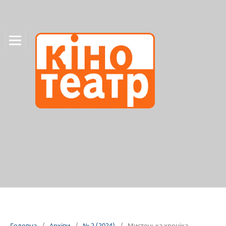
Головна
/
Архіви
/
№ 2 (2024)
/
Мистецька хроніка