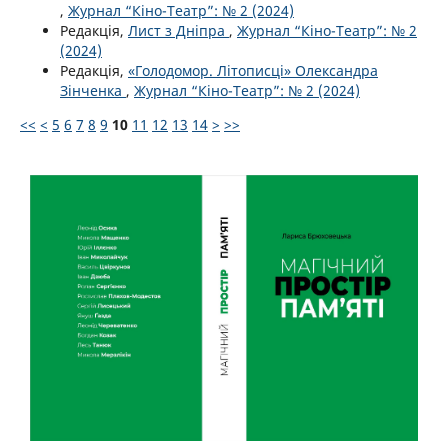
,
Журнал “Кіно-Театр”: № 2 (2024)
Редакція,
Лист з Дніпра
,
Журнал “Кіно-Театр”: № 2
(2024)
Редакція,
«Голодомор. Літописці» Олександра
Зінченка
,
Журнал “Кіно-Театр”: № 2 (2024)
<<
<
5
6
7
8
9
10
11
12
13
14
>
>>