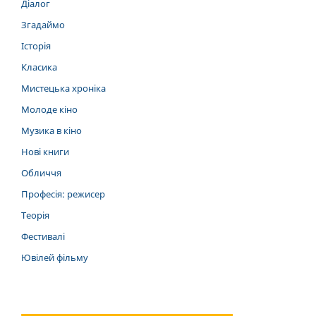
Діалог
Згадаймо
Історія
Класика
Мистецька хроніка
Молоде кіно
Музика в кіно
Нові книги
Обличчя
Професія: режисер
Теорія
Фестивалі
Ювілей фільму