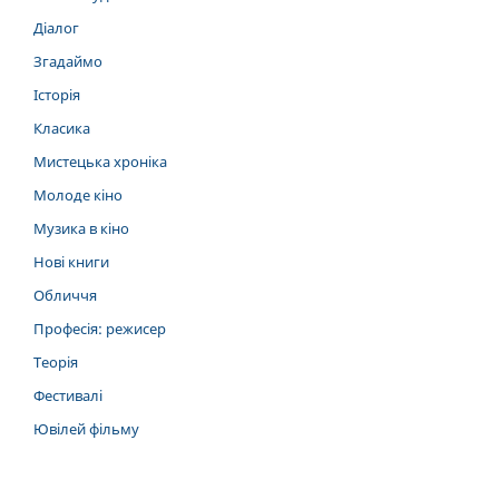
Діалог
Згадаймо
Історія
Класика
Мистецька хроніка
Молоде кіно
Музика в кіно
Нові книги
Обличчя
Професія: режисер
Теорія
Фестивалі
Ювілей фільму