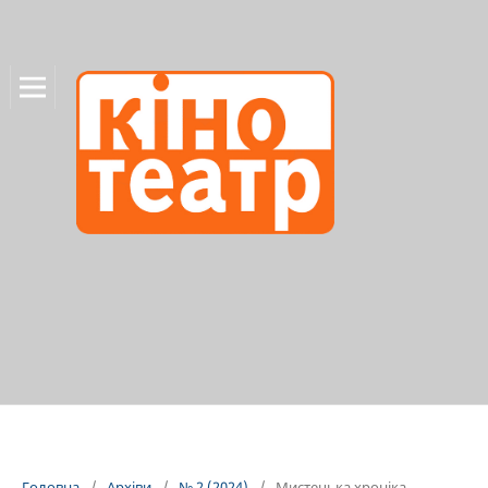
Головна
/
Архіви
/
№ 2 (2024)
/
Мистецька хроніка