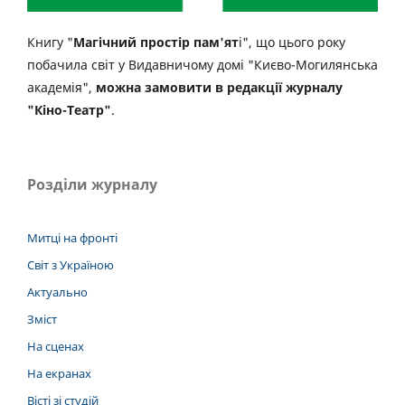
Книгу "
Магічний простір пам'ят
і", що цього року
побачила світ у Видавничому домі "Києво-Могилянська
академія",
можна замовити в редакції журналу
"Кіно-Театр"
.
Розділи журналу
Митці на фронті
Світ з Україною
Актуально
Зміст
На сценах
На екранах
Вісті зі студій