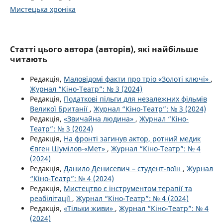
Мистецька хроніка
Статті цього автора (авторів), які найбільше
читають
Редакція,
Маловідомі факти про тріо «Золоті ключі»
,
Журнал “Кіно-Театр”: № 3 (2024)
Редакція,
Податкові пільги для незалежних фільмів
Великої Британії
,
Журнал “Кіно-Театр”: № 3 (2024)
Редакція,
«Звичайна людина»
,
Журнал “Кіно-
Театр”: № 3 (2024)
Редакція,
На фронті загинув актор, ротний медик
Євген Шумілов-«Мет»
,
Журнал “Кіно-Театр”: № 4
(2024)
Редакція,
Данило Денисевич – студент-воїн
,
Журнал
“Кіно-Театр”: № 4 (2024)
Редакція,
Мистецтво є інструментом терапії та
реабілітації
,
Журнал “Кіно-Театр”: № 4 (2024)
Редакція,
«Тільки живи»
,
Журнал “Кіно-Театр”: № 4
(2024)