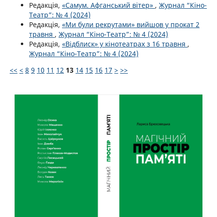
Редакція,
«Самум. Афганський вітер»
,
Журнал “Кіно-
Театр”: № 4 (2024)
Редакція,
«Ми були рекрутами» вийшов у прокат 2
травня
,
Журнал “Кіно-Театр”: № 4 (2024)
Редакція,
«Відблиск» у кінотеатрах з 16 травня
,
Журнал “Кіно-Театр”: № 4 (2024)
<<
<
8
9
10
11
12
13
14
15
16
17
>
>>