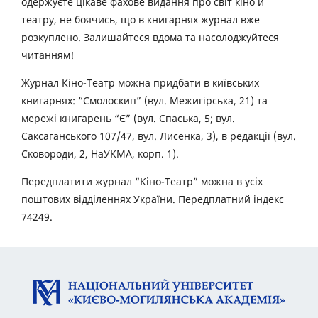
одержуєте цікаве фахове видання про світ кіно й
театру, не боячись, що в книгарнях журнал вже
розкуплено. Залишайтеся вдома та насолоджуйтеся
читанням!
Журнал Кіно-Театр можна придбати в київських
книгарнях: “Смолоскип” (вул. Межигірська, 21) та
мережі книгарень “Є” (вул. Спаська, 5; вул.
Саксаганського 107/47, вул. Лисенка, 3), в редакції (вул.
Сковороди, 2, НаУКМА, корп. 1).
Передплатити журнал “Кіно-Театр” можна в усіх
поштових відділеннях України. Передплатний індекс
74249.