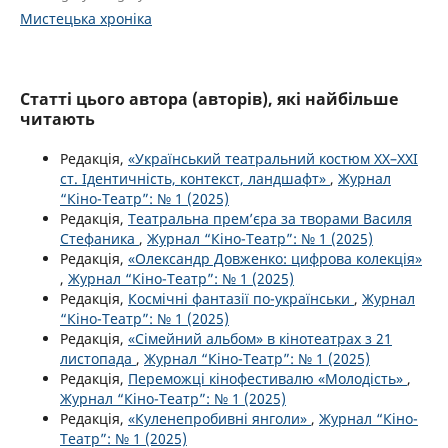
Мистецька хроніка
Статті цього автора (авторів), які найбільше
читають
Редакція,
«Український театральний костюм XX–XXI
ст. Ідентичність, контекст, ландшафт»
,
Журнал
“Кіно-Театр”: № 1 (2025)
Редакція,
Театральна прем’єра за творами Василя
Стефаника
,
Журнал “Кіно-Театр”: № 1 (2025)
Редакція,
«Олександр Довженко: цифрова колекція»
,
Журнал “Кіно-Театр”: № 1 (2025)
Редакція,
Космічні фантазії по-українськи
,
Журнал
“Кіно-Театр”: № 1 (2025)
Редакція,
«Сімейний альбом» в кінотеатрах з 21
листопада
,
Журнал “Кіно-Театр”: № 1 (2025)
Редакція,
Переможці кінофестивалю «Молодість»
,
Журнал “Кіно-Театр”: № 1 (2025)
Редакція,
«Куленепробивні янголи»
,
Журнал “Кіно-
Театр”: № 1 (2025)