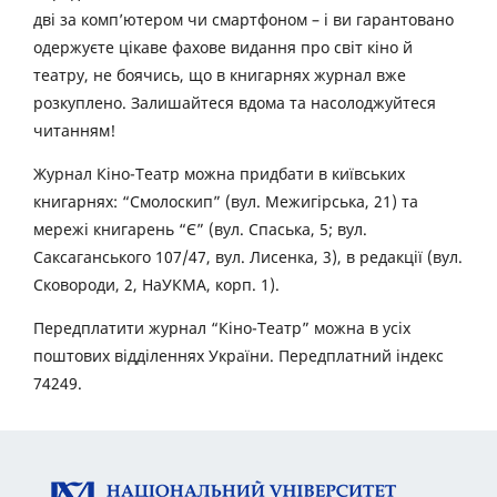
дві за комп’ютером чи смартфоном – і ви гарантовано
одержуєте цікаве фахове видання про світ кіно й
театру, не боячись, що в книгарнях журнал вже
розкуплено. Залишайтеся вдома та насолоджуйтеся
читанням!
Журнал Кіно-Театр можна придбати в київських
книгарнях: “Смолоскип” (вул. Межигірська, 21) та
мережі книгарень “Є” (вул. Спаська, 5; вул.
Саксаганського 107/47, вул. Лисенка, 3), в редакції (вул.
Сковороди, 2, НаУКМА, корп. 1).
Передплатити журнал “Кіно-Театр” можна в усіх
поштових відділеннях України. Передплатний індекс
74249.