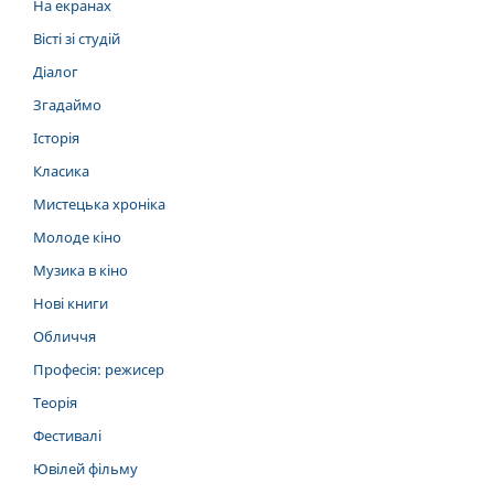
На екранах
Вісті зі студій
Діалог
Згадаймо
Історія
Класика
Мистецька хроніка
Молоде кіно
Музика в кіно
Нові книги
Обличчя
Професія: режисер
Теорія
Фестивалі
Ювілей фільму