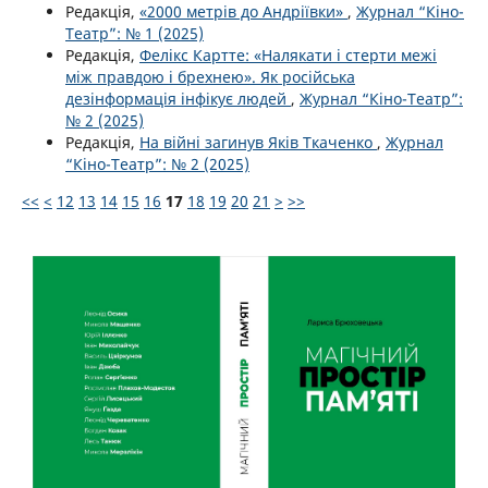
Редакція,
«2000 метрів до Андріївки»
,
Журнал “Кіно-
Театр”: № 1 (2025)
Редакція,
Фелікс Картте: «Налякати і стерти межі
між правдою і брехнею». Як російська
дезінформація інфікує людей
,
Журнал “Кіно-Театр”:
№ 2 (2025)
Редакція,
На війні загинув Яків Ткаченко
,
Журнал
“Кіно-Театр”: № 2 (2025)
<<
<
12
13
14
15
16
17
18
19
20
21
>
>>