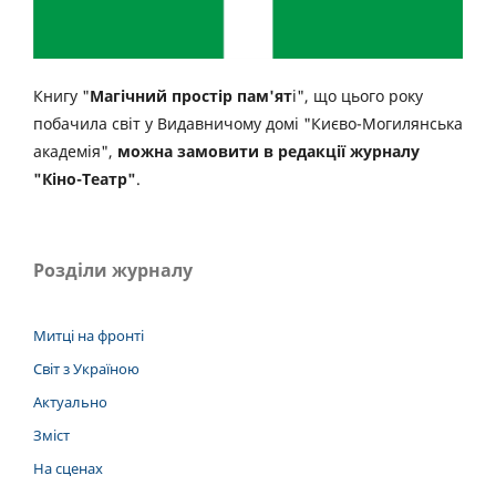
Книгу "
Магічний простір пам'ят
і", що цього року
побачила світ у Видавничому домі "Києво-Могилянська
академія",
можна замовити в редакції журналу
"Кіно-Театр"
.
Розділи журналу
Митці на фронті
Світ з Україною
Актуально
Зміст
На сценах