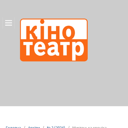
Головна
/
Архіви
/
№ 2 (2024)
/
Мистецька хроніка