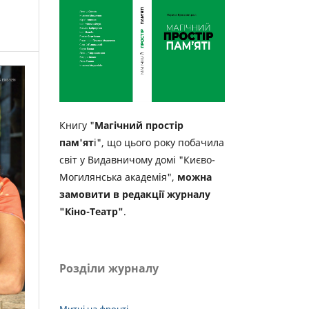
Книгу "
Магічний простір
пам'ят
і", що цього року побачила
світ у Видавничому домі "Києво-
Могилянська академія",
можна
замовити в редакції журналу
"Кіно-Театр"
.
Розділи журналу