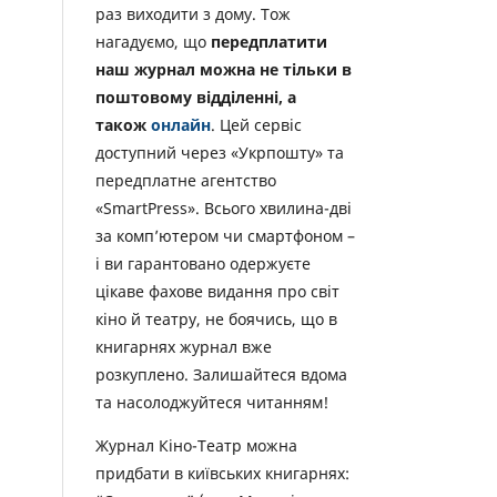
раз виходити з дому. Тож
нагадуємо, що
передплатити
наш журнал можна не тільки в
поштовому відділенні, а
також
онлайн
. Цей сервіс
доступний через «Укрпошту» та
передплатне агентство
«SmartPress». Всього хвилина-дві
за комп’ютером чи смартфоном –
і ви гарантовано одержуєте
цікаве фахове видання про світ
кіно й театру, не боячись, що в
книгарнях журнал вже
розкуплено. Залишайтеся вдома
та насолоджуйтеся читанням!
Журнал Кіно-Театр можна
придбати в київських книгарнях: