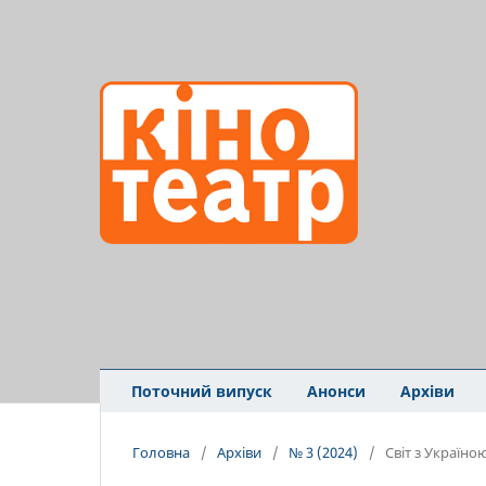
Поточний випуск
Анонси
Архіви
Головна
/
Архіви
/
№ 3 (2024)
/
Світ з Україно