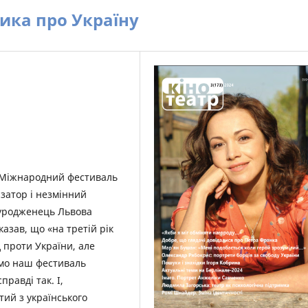
ика про Україну
в Міжнародний фестиваль
ізатор і незмінний
 уродженець Львова
азав, що «на третій рік
 проти України, але
имо наш фестиваль
правді так. І,
ий з українського