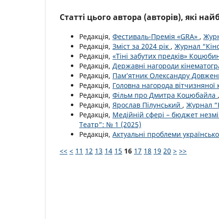
Статті цього автора (авторів), які на
Редакція,
Фестиваль-Премія «GRA»
,
Журн
Редакція,
Зміст за 2024 рік
,
Журнал “Кіно
Редакція,
«Тіні забутих предків» Коцюб
Редакція,
Державні нагороди кінематог
Редакція,
Пам’ятник Олександру Довжен
Редакція,
Головна нагорода вітчизняної 
Редакція,
Фільм про Дмитра Коцюбайла
Редакція,
Ярослав Пілунський
,
Журнал “К
Редакція,
Медійній сфері – бюджет незмі
Театр”: № 1 (2025)
Редакція,
Актуальні проблеми української
<<
<
11
12
13
14
15
16
17
18
19
20
>
>>