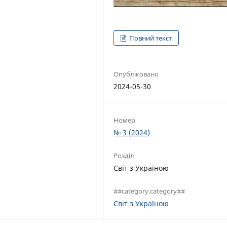
Повний текст
Опубліковано
2024-05-30
Номер
№ 3 (2024)
Розділ
Світ з Україною
##category.category##
Світ з Україною