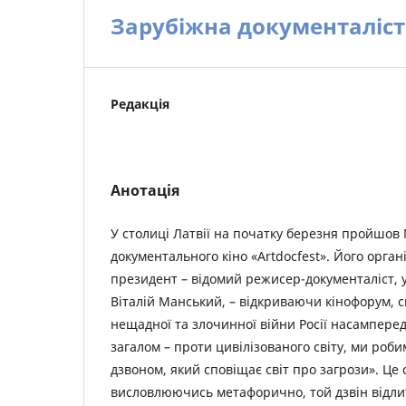
Зарубіжна документаліст
Редакція
Анотація
У столиці Латвії на початку березня пройшо
документального кіно «Artdocfest». Його орган
президент – відомий режисер-документаліст,
Віталій Манський, – відкриваючи кінофорум, ск
нещадної та злочинної війни Росії насамперед
загалом – проти цивілізованого світу, ми роб
дзвоном, який сповіщає світ про загрози». Це с
висловлюючись метафорично, той дзвін відлит