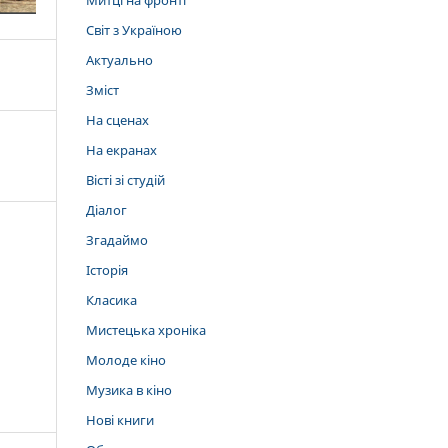
Митці на фронті
Світ з Україною
Актуально
Зміст
На сценах
На екранах
Вісті зі студій
Діалог
Згадаймо
Історія
Класика
Мистецька хроніка
Молоде кіно
Музика в кіно
Нові книги