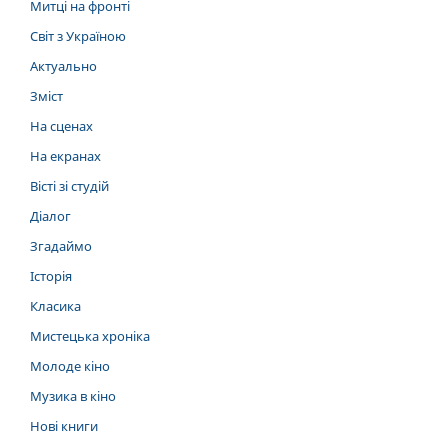
Митці на фронті
Світ з Україною
Актуально
Зміст
На сценах
На екранах
Вісті зі студій
Діалог
Згадаймо
Історія
Класика
Мистецька хроніка
Молоде кіно
Музика в кіно
Нові книги