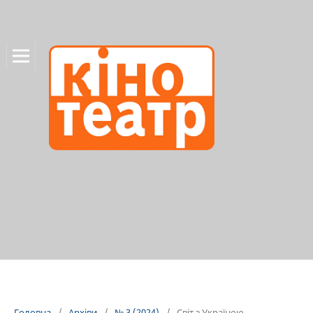
Головна
/
Архіви
/
№ 3 (2024)
/
Світ з Україною