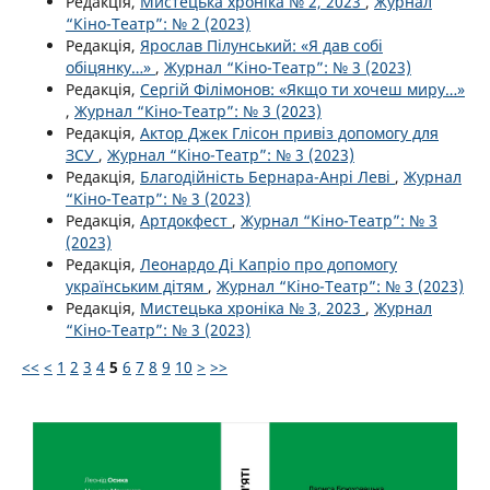
Редакція,
Мистецька хроніка № 2, 2023
,
Журнал
“Кіно-Театр”: № 2 (2023)
Редакція,
Ярослав Пілунський: «Я дав собі
обіцянку…»
,
Журнал “Кіно-Театр”: № 3 (2023)
Редакція,
Сергій Філімонов: «Якщо ти хочеш миру…»
,
Журнал “Кіно-Театр”: № 3 (2023)
Редакція,
Актор Джек Глісон привіз допомогу для
ЗСУ
,
Журнал “Кіно-Театр”: № 3 (2023)
Редакція,
Благодійність Бернара-Анрі Леві
,
Журнал
“Кіно-Театр”: № 3 (2023)
Редакція,
Артдокфест
,
Журнал “Кіно-Театр”: № 3
(2023)
Редакція,
Леонардо Ді Капріо про допомогу
українським дітям
,
Журнал “Кіно-Театр”: № 3 (2023)
Редакція,
Мистецька хроніка № 3, 2023
,
Журнал
“Кіно-Театр”: № 3 (2023)
<<
<
1
2
3
4
5
6
7
8
9
10
>
>>