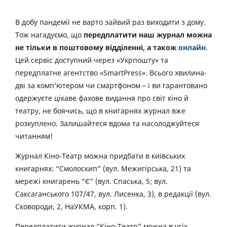
В добу пандемії не варто зайвий раз виходити з дому.
Тож нагадуємо, що
передплатити наш журнал можна
не тільки в поштовому відділенні, а також
онлайн
.
Цей сервіс доступний через «Укрпошту» та
передплатне агентство «SmartPress». Всього хвилина-
дві за комп’ютером чи смартфоном – і ви гарантовано
одержуєте цікаве фахове видання про світ кіно й
театру, не боячись, що в книгарнях журнал вже
розкуплено. Залишайтеся вдома та насолоджуйтеся
читанням!
Журнал Кіно-Театр можна придбати в київських
книгарнях: “Смолоскип” (вул. Межигірська, 21) та
мережі книгарень “Є” (вул. Спаська, 5; вул.
Саксаганського 107/47, вул. Лисенка, 3), в редакції (вул.
Сковороди, 2, НаУКМА, корп. 1).
Передплатити журнал “Кіно-Театр” можна в усіх