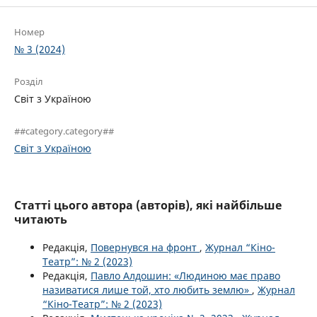
Номер
№ 3 (2024)
Розділ
Світ з Україною
##category.category##
Світ з Україною
Статті цього автора (авторів), які найбільше
читають
Редакція,
Повернувся на фронт
,
Журнал “Кіно-
Театр”: № 2 (2023)
Редакція,
Павло Алдошин: «Людиною має право
називатися лише той, хто любить землю»
,
Журнал
“Кіно-Театр”: № 2 (2023)