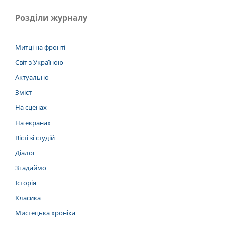
Розділи журналу
Митці на фронті
Світ з Україною
Актуально
Зміст
На сценах
На екранах
Вісті зі студій
Діалог
Згадаймо
Історія
Класика
Мистецька хроніка