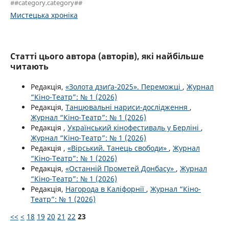
##category.category##
Мистецька хроніка
Статті цього автора (авторів), які найбільше
читають
Редакція,
«Золота дзиґа-2025». Переможці
,
Журнал
“Кіно-Театр”: № 1 (2026)
Редакція,
Танцювальні нариси-дослідження
,
Журнал “Кіно-Театр”: № 1 (2026)
Редакція ,
Український кінофестиваль у Берліні
,
Журнал “Кіно-Театр”: № 1 (2026)
Редакція ,
«Вірський. Танець свободи»
,
Журнал
“Кіно-Театр”: № 1 (2026)
Редакція,
«Останній Прометей Донбасу»
,
Журнал
“Кіно-Театр”: № 1 (2026)
Редакція,
Нагорода в Каліфорнії
,
Журнал “Кіно-
Театр”: № 1 (2026)
<<
<
18
19
20
21
22
23