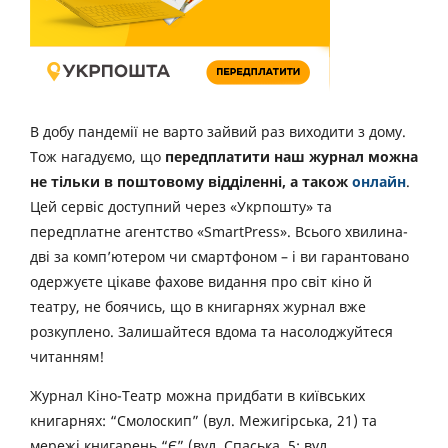
В добу пандемії не варто зайвий раз виходити з дому.
Тож нагадуємо, що
передплатити наш журнал можна
не тільки в поштовому відділенні, а також
онлайн
.
Цей сервіс доступний через «Укрпошту» та
передплатне агентство «SmartPress». Всього хвилина-
дві за комп’ютером чи смартфоном – і ви гарантовано
одержуєте цікаве фахове видання про світ кіно й
театру, не боячись, що в книгарнях журнал вже
розкуплено. Залишайтеся вдома та насолоджуйтеся
читанням!
Журнал Кіно-Театр можна придбати в київських
книгарнях: “Смолоскип” (вул. Межигірська, 21) та
мережі книгарень “Є” (вул. Спаська, 5; вул.