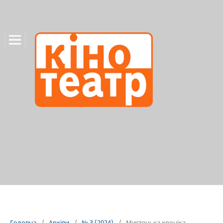
Головна
/
Архіви
/
№ 3 (2024)
/
Мистецька хроніка