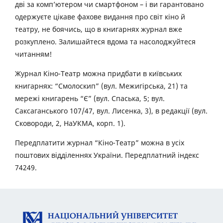
дві за комп’ютером чи смартфоном – і ви гарантовано
одержуєте цікаве фахове видання про світ кіно й
театру, не боячись, що в книгарнях журнал вже
розкуплено. Залишайтеся вдома та насолоджуйтеся
читанням!
Журнал Кіно-Театр можна придбати в київських
книгарнях: “Смолоскип” (вул. Межигірська, 21) та
мережі книгарень “Є” (вул. Спаська, 5; вул.
Саксаганського 107/47, вул. Лисенка, 3), в редакції (вул.
Сковороди, 2, НаУКМА, корп. 1).
Передплатити журнал “Кіно-Театр” можна в усіх
поштових відділеннях України. Передплатний індекс
74249.