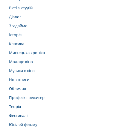
Вісті зі студій
Діалог
Згадаймо
Історія
Класика
Мистецька хроніка
Молоде кіно
Музика в кіно
Нові книги
Обличчя
Професія: режисер
Теорія
Фестивалі
Ювілей фільму