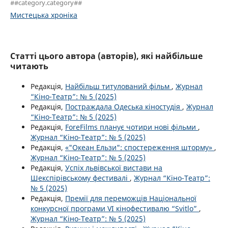
##category.category##
Мистецька хроніка
Статті цього автора (авторів), які найбільше
читають
Редакція,
Найбільш титулований фільм
,
Журнал
“Кіно-Театр”: № 5 (2025)
Редакція,
Постраждала Одеська кіностудія
,
Журнал
“Кіно-Театр”: № 5 (2025)
Редакція,
ForeFilms планує чотири нові фільми
,
Журнал “Кіно-Театр”: № 5 (2025)
Редакція,
«"Океан Ельзи": спостереження шторму»
,
Журнал “Кіно-Театр”: № 5 (2025)
Редакція,
Успіх львівської вистави на
Шекспірівському фестивалі
,
Журнал “Кіно-Театр”:
№ 5 (2025)
Редакція,
Премії для переможців Національної
конкурсної програми VI кінофестивалю “Svitlo”
,
Журнал “Кіно-Театр”: № 5 (2025)