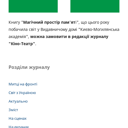
Книгу "
Магічний простір пам'ят
і", що цього року
побачила світ у Видавничому домі "Києво-Могилянська
академія",
можна замовити в редакції журналу
"Кіно-Театр"
.
Розділи журналу
Митці на фронті
Світ з Україною
Актуально
Зміст
На сценах
На екранах