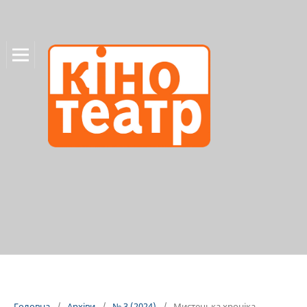
Головна
/
Архіви
/
№ 3 (2024)
/
Мистецька хроніка