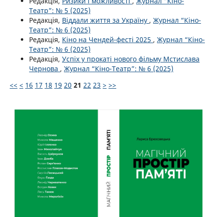
Редакція,
Ризики і можливості
,
Журнал “Кіно-
Театр”: № 5 (2025)
Редакція,
Віддали життя за Україну
,
Журнал “Кіно-
Театр”: № 6 (2025)
Редакція,
Кіно на Чендей-фесті 2025
,
Журнал “Кіно-
Театр”: № 6 (2025)
Редакція,
Успіх у прокаті нового фільму Мстислава
Чернова
,
Журнал “Кіно-Театр”: № 6 (2025)
<<
<
16
17
18
19
20
21
22
23
>
>>