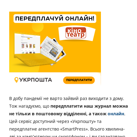
В добу пандемії не варто зайвий раз виходити з дому.
Тож нагадуємо, що
передплатити наш журнал можна
не тільки в поштовому відділенні, а також
онлайн
.
Цей сервіс доступний через «Укрпошту» та
передплатне агентство «SmartPress». Всього хвилина-
дві за комп’ютером чи смартфоном – і ви гарантовано