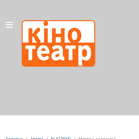
Головна
/
Архіви
/
№ 3 (2024)
/
Мистецька хроніка