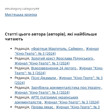
##category.category##
Мистецька хроніка
Статті цього автора (авторів), які найбільше
читають
Редакція,
«Фортеця Маріуполь. Саймон»
,
Журнал
“Кіно-Театр”: № 3 (2024)
Редакція,
Золотий хрест Ярослава Пілунського
,
Журнал “Кіно-Театр”: № 3 (2024)
Редакція,
Відеозвернення 24 лютого
,
Журнал “Кіно-
Театр”: № 3 (2024)
Редакція,
Пісні Джамали
,
Журнал “Кіно-Театр”: № 3
(2024)
Редакція,
Зарубіжна документалістика про Україну
,
Журнал “Кіно-Театр”: № 3 (2024)
Редакція,
АРТЕ підтримує українських
документалістів
,
Журнал “Кіно-Театр”: № 3 (2024)
Редакція,
Прірва лякає
,
Журнал “Кіно-Театр”: № 3