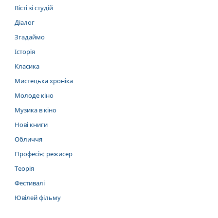
Вісті зі студій
Діалог
Згадаймо
Історія
Класика
Мистецька хроніка
Молоде кіно
Музика в кіно
Нові книги
Обличчя
Професія: режисер
Теорія
Фестивалі
Ювілей фільму