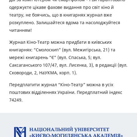
одержуєте цікаве фахове видання про світ кіно й
театру, не боячись, що в книгарнях журнал вже
розкуплено. Залишайтеся вдома та насолоджуйтеся
читанням!
Журнал Кіно-Театр можна придбати в київських
книгарнях: “Смолоскип” (вул. Межигірська, 21) та
мережі книгарень “Є” (вул. Спаська, 5; вул.
Саксаганського 107/47, вул. Лисенка, 3), в редакції (вул.
Сковороди, 2, НаУКМА, корп. 1).
Передплатити журнал “Кіно-Театр” можна в усіх
поштових відділеннях України. Передплатний індекс
74249.