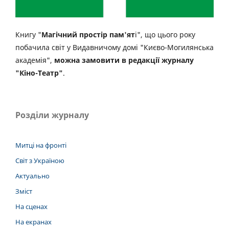
Книгу "
Магічний простір пам'ят
і", що цього року
побачила світ у Видавничому домі "Києво-Могилянська
академія",
можна замовити в редакції журналу
"Кіно-Театр"
.
Розділи журналу
Митці на фронті
Світ з Україною
Актуально
Зміст
На сценах
На екранах