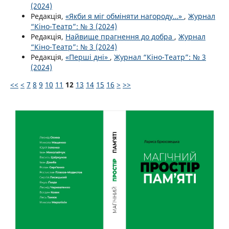
(2024)
Редакція,
«Якби я міг обміняти нагороду…»
,
Журнал
“Кіно-Театр”: № 3 (2024)
Редакція,
Найвище прагнення до добра
,
Журнал
“Кіно-Театр”: № 3 (2024)
Редакція,
«Перші дні»
,
Журнал “Кіно-Театр”: № 3
(2024)
<<
<
7
8
9
10
11
12
13
14
15
16
>
>>