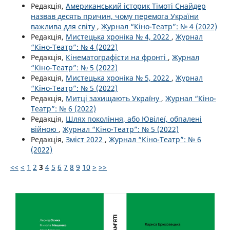
Редакція,
Американський історик Тімоті Снайдер
назвав десять причин, чому перемога України
важлива для світу
,
Журнал “Кіно-Театр”: № 4 (2022)
Редакція,
Мистецька хроніка № 4, 2022
,
Журнал
“Кіно-Театр”: № 4 (2022)
Редакція,
Кінематографісти на фронті
,
Журнал
“Кіно-Театр”: № 5 (2022)
Редакція,
Мистецька хроніка № 5, 2022
,
Журнал
“Кіно-Театр”: № 5 (2022)
Редакція,
Митці захищають Україну
,
Журнал “Кіно-
Театр”: № 6 (2022)
Редакція,
Шлях покоління, або Ювілеї, обпалені
війною
,
Журнал “Кіно-Театр”: № 5 (2022)
Редакція,
Зміст 2022
,
Журнал “Кіно-Театр”: № 6
(2022)
<<
<
1
2
3
4
5
6
7
8
9
10
>
>>