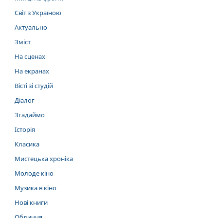
Світ з Україною
Актуально
Зміст
На сценах
На екранах
Вісті зі студій
Діалог
Згадаймо
Історія
Класика
Мистецька хроніка
Молоде кіно
Музика в кіно
Нові книги
Обличчя