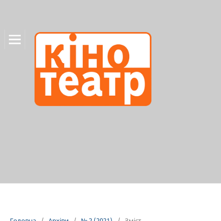
Головна
/
Архіви
/
№ 2 (2021)
/
Зміст