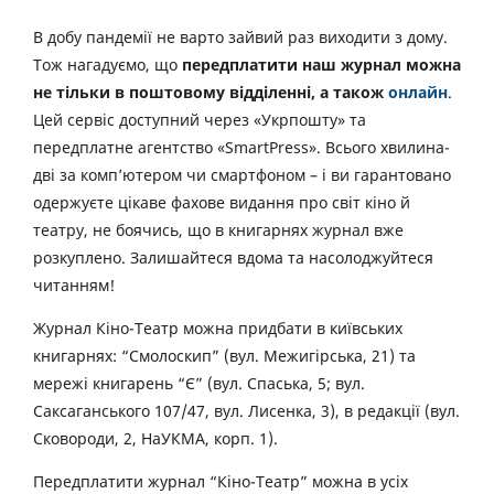
В добу пандемії не варто зайвий раз виходити з дому.
Тож нагадуємо, що
передплатити наш журнал можна
не тільки в поштовому відділенні, а також
онлайн
.
Цей сервіс доступний через «Укрпошту» та
передплатне агентство «SmartPress». Всього хвилина-
дві за комп’ютером чи смартфоном – і ви гарантовано
одержуєте цікаве фахове видання про світ кіно й
театру, не боячись, що в книгарнях журнал вже
розкуплено. Залишайтеся вдома та насолоджуйтеся
читанням!
Журнал Кіно-Театр можна придбати в київських
книгарнях: “Смолоскип” (вул. Межигірська, 21) та
мережі книгарень “Є” (вул. Спаська, 5; вул.
Саксаганського 107/47, вул. Лисенка, 3), в редакції (вул.
Сковороди, 2, НаУКМА, корп. 1).
Передплатити журнал “Кіно-Театр” можна в усіх