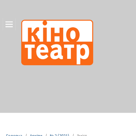
Головна
/
Архіви
/
№ 2 (2021)
/
Зміст