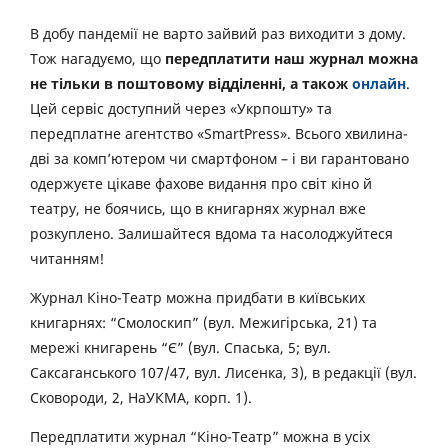
В добу пандемії не варто зайвий раз виходити з дому.
Тож нагадуємо, що
передплатити наш журнал можна
не тільки в поштовому відділенні, а також
онлайн
.
Цей сервіс доступний через «Укрпошту» та
передплатне агентство «SmartPress». Всього хвилина-
дві за комп’ютером чи смартфоном – і ви гарантовано
одержуєте цікаве фахове видання про світ кіно й
театру, не боячись, що в книгарнях журнал вже
розкуплено. Залишайтеся вдома та насолоджуйтеся
читанням!
Журнал Кіно-Театр можна придбати в київських
книгарнях: “Смолоскип” (вул. Межигірська, 21) та
мережі книгарень “Є” (вул. Спаська, 5; вул.
Саксаганського 107/47, вул. Лисенка, 3), в редакції (вул.
Сковороди, 2, НаУКМА, корп. 1).
Передплатити журнал “Кіно-Театр” можна в усіх