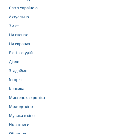
Світ з Україною
Актуально
Зміст
На сценах
На екранах
Вісті зі студій
Діалог
Згадаймо
Історія
Класика
Мистецька хроніка
Молоде кіно
Музика в кіно
Нові книги
Обличчя