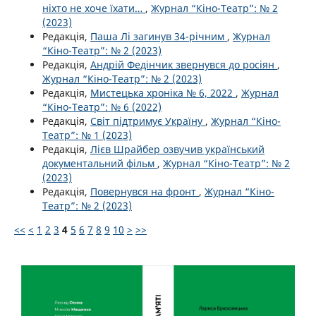
ніхто не хоче їхати…
,
Журнал “Кіно-Театр”: № 2
(2023)
Редакція,
Паша Лі загинув 34-річним
,
Журнал
“Кіно-Театр”: № 2 (2023)
Редакція,
Андрій Федінчик звернувся до росіян
,
Журнал “Кіно-Театр”: № 2 (2023)
Редакція,
Мистецька хроніка № 6, 2022
,
Журнал
“Кіно-Театр”: № 6 (2022)
Редакція,
Світ підтримує Україну
,
Журнал “Кіно-
Театр”: № 1 (2023)
Редакція,
Лієв Шрайбер озвучив український
документальний фільм
,
Журнал “Кіно-Театр”: № 2
(2023)
Редакція,
Повернувся на фронт
,
Журнал “Кіно-
Театр”: № 2 (2023)
<<
<
1
2
3
4
5
6
7
8
9
10
>
>>