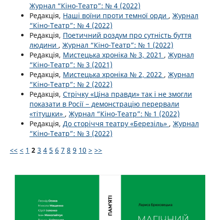
Журнал “Кіно-Театр”: № 4 (2022)
Редакція,
Наші воїни проти темної орди
,
Журнал
“Кіно-Театр”: № 4 (2022)
Редакція,
Поетичний роздум про сутність буття
людини
,
Журнал “Кіно-Театр”: № 1 (2022)
Редакція,
Мистецька хроніка № 3, 2021
,
Журнал
“Кіно-Театр”: № 3 (2021)
Редакція,
Мистецька хроніка № 2, 2022
,
Журнал
“Кіно-Театр”: № 2 (2022)
Редакція,
Стрічку «Ціна правди» так і не змогли
показати в Росії − демонстрацію перервали
«тітушки»
,
Журнал “Кіно-Театр”: № 1 (2022)
Редакція,
До сторіччя театру «Березіль»
,
Журнал
“Кіно-Театр”: № 3 (2022)
<<
<
1
2
3
4
5
6
7
8
9
10
>
>>