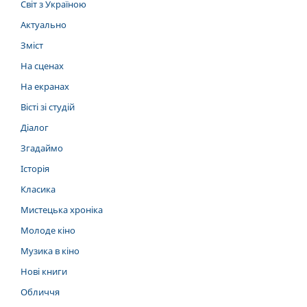
Світ з Україною
Актуально
Зміст
На сценах
На екранах
Вісті зі студій
Діалог
Згадаймо
Історія
Класика
Мистецька хроніка
Молоде кіно
Музика в кіно
Нові книги
Обличчя