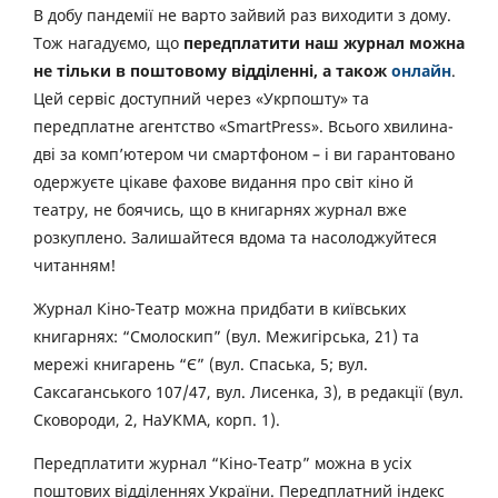
В добу пандемії не варто зайвий раз виходити з дому.
Тож нагадуємо, що
передплатити наш журнал можна
не тільки в поштовому відділенні, а також
онлайн
.
Цей сервіс доступний через «Укрпошту» та
передплатне агентство «SmartPress». Всього хвилина-
дві за комп’ютером чи смартфоном – і ви гарантовано
одержуєте цікаве фахове видання про світ кіно й
театру, не боячись, що в книгарнях журнал вже
розкуплено. Залишайтеся вдома та насолоджуйтеся
читанням!
Журнал Кіно-Театр можна придбати в київських
книгарнях: “Смолоскип” (вул. Межигірська, 21) та
мережі книгарень “Є” (вул. Спаська, 5; вул.
Саксаганського 107/47, вул. Лисенка, 3), в редакції (вул.
Сковороди, 2, НаУКМА, корп. 1).
Передплатити журнал “Кіно-Театр” можна в усіх
поштових відділеннях України. Передплатний індекс