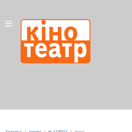
Головна
/
Архіви
/
№ 2 (2021)
/
Зміст