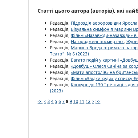
Статті цього автора (авторів), які на
Редакція,
Підрозділ аеророзвідки Яросла
Редакція,
Візуальна симфонія Марини В
Редакція,
Фільм «Назавжди-назавжди» в
Редакція,
Нагороджені посмертно
,
Журна
Редакція,
Марина Врода отримала нагор
Театр”: № 6 (2023)
Редакція,
Багато подій у картині «Довбу
Редакція,
«Довбуш» Олеся Саніна за ко
Редакція,
«Мати апостолів» на британсь
Редакція,
Фільм «Звідки куди» у списку Є
Редакція,
Конкурс до 130-ї річниці з д
(2023)
<<
<
3
4
5
6
7
8
9
10
11
12
>
>>