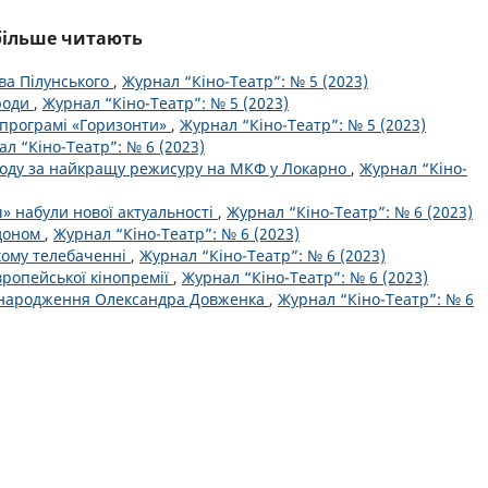
йбільше читають
ва Пілунського
,
Журнал “Кіно-Театр”: № 5 (2023)
роди
,
Журнал “Кіно-Театр”: № 5 (2023)
 програмі «Горизонти»
,
Журнал “Кіно-Театр”: № 5 (2023)
л “Кіно-Театр”: № 6 (2023)
оду за найкращу режисуру на МКФ у Локарно
,
Журнал “Кіно-
ш» набули нової актуальності
,
Журнал “Кіно-Театр”: № 6 (2023)
рдоном
,
Журнал “Кіно-Театр”: № 6 (2023)
кому телебаченні
,
Журнал “Кіно-Театр”: № 6 (2023)
вропейської кінопремії
,
Журнал “Кіно-Театр”: № 6 (2023)
ня народження Олександра Довженка
,
Журнал “Кіно-Театр”: № 6