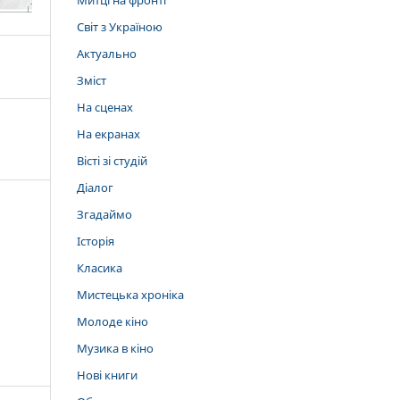
Митці на фронті
Світ з Україною
Актуально
Зміст
На сценах
На екранах
Вісті зі студій
Діалог
Згадаймо
Історія
Класика
Мистецька хроніка
Молоде кіно
Музика в кіно
Нові книги