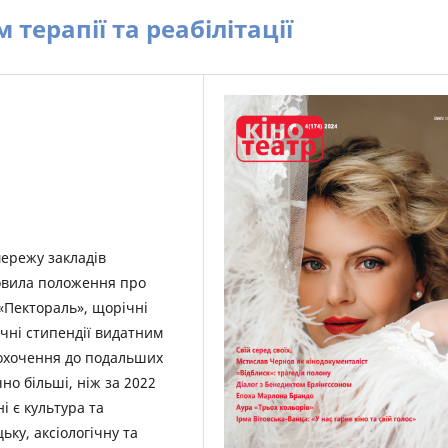
терапії та реабілітації
мережу закладів
новила положення про
«Пектораль», щорічні
чні стипендії видатним
аохочення до подальших
но більші, ніж за 2022
і є культура та
ьку, аксіологічну та