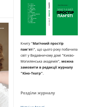
Книгу "
Магічний простір
пам'ят
і", що цього року побачила
світ у Видавничому домі "Києво-
Могилянська академія",
можна
замовити в редакції журналу
"Кіно-Театр"
.
Розділи журналу