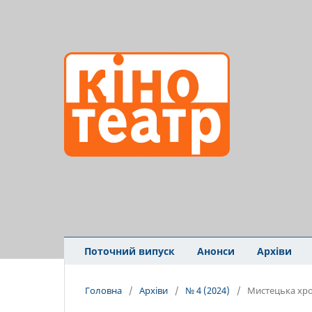
Поточний випуск
Анонси
Архіви
Головна
/
Архіви
/
№ 4 (2024)
/
Мистецька хро