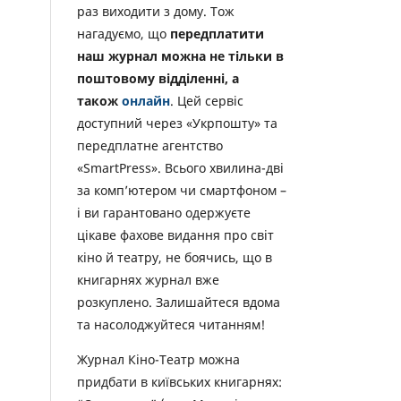
раз виходити з дому. Тож
нагадуємо, що
передплатити
наш журнал можна не тільки в
поштовому відділенні, а
також
онлайн
. Цей сервіс
доступний через «Укрпошту» та
передплатне агентство
«SmartPress». Всього хвилина-дві
за комп’ютером чи смартфоном –
і ви гарантовано одержуєте
цікаве фахове видання про світ
кіно й театру, не боячись, що в
книгарнях журнал вже
розкуплено. Залишайтеся вдома
та насолоджуйтеся читанням!
Журнал Кіно-Театр можна
придбати в київських книгарнях: