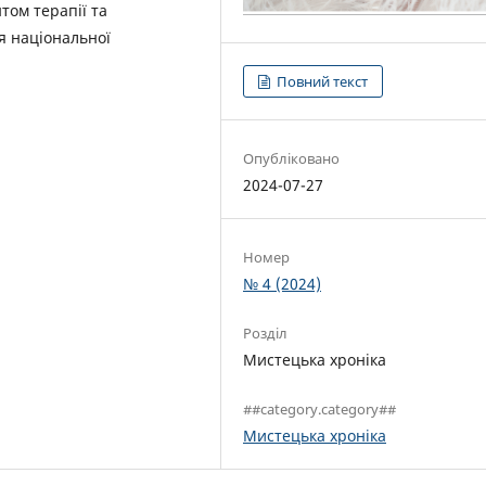
том терапії та
ня національної
Повний текст
Опубліковано
2024-07-27
Номер
№ 4 (2024)
Розділ
Мистецька хроніка
##category.category##
Мистецька хроніка