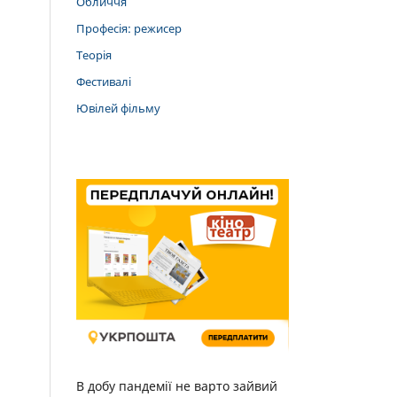
Обличчя
Професія: режисер
Теорія
Фестивалі
Ювілей фільму
В добу пандемії не варто зайвий