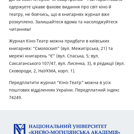
одержуєте цікаве фахове видання про світ кіно й
театру, не боячись, що в книгарнях журнал вже
розкуплено. Залишайтеся вдома та насолоджуйтеся
читанням!
Журнал Кіно-Театр можна придбати в київських
книгарнях: “Смолоскип” (вул. Межигірська, 21) та
мережі книгарень “Є” (вул. Спаська, 5; вул.
Саксаганського 107/47, вул. Лисенка, 3), в редакції (вул.
Сковороди, 2, НаУКМА, корп. 1).
Передплатити журнал “Кіно-Театр” можна в усіх
поштових відділеннях України. Передплатний індекс
74249.