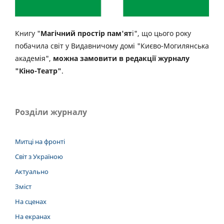
Книгу "
Магічний простір пам'ят
і", що цього року
побачила світ у Видавничому домі "Києво-Могилянська
академія",
можна замовити в редакції журналу
"Кіно-Театр"
.
Розділи журналу
Митці на фронті
Світ з Україною
Актуально
Зміст
На сценах
На екранах