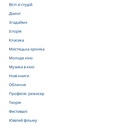
Вісті зі студій
Діалог
Згадаймо
Історія
Класика
Мистецька хроніка
Молоде кіно
Музика в кіно
Нові книги
Обличчя
Професія: режисер
Теорія
Фестивалі
Ювілей фільму