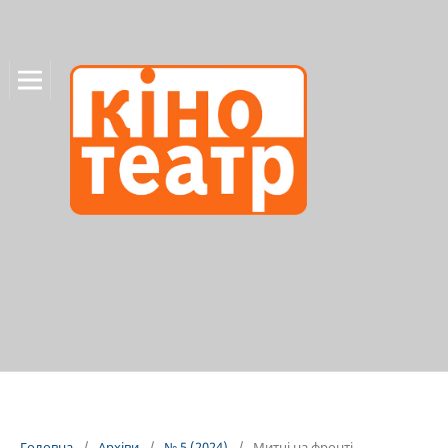
Головна
/
Архіви
/
№ 5 (2024)
/
Митці на фронті