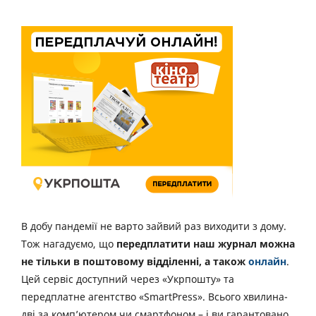
В добу пандемії не варто зайвий раз виходити з дому.
Тож нагадуємо, що
передплатити наш журнал можна
не тільки в поштовому відділенні, а також
онлайн
.
Цей сервіс доступний через «Укрпошту» та
передплатне агентство «SmartPress». Всього хвилина-
дві за комп’ютером чи смартфоном – і ви гарантовано